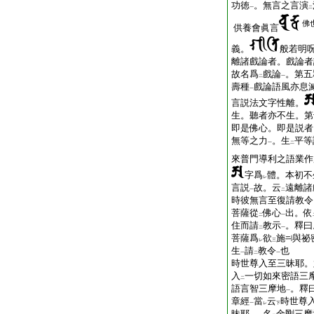
功徳
。無言之言演
一
二
佛
供養會眞言
義。
般若明
離諸戲論者。戲論者
故名爲
戲論
。第五
二
一
壽種
戲論語風亦息
一
言説法文字性離。
生。聽者亦不生。第
即是佛心。即是説者
無等之力
。生
平等
一
二
來普門導利之語業作
字爲
體。本初不
レ
言説
故。云
遠離諸
一
二
時彼無言至復請教令
菩薩從
佛心
出。依
二
一
住而請
教示
。釋曰
二
一
菩薩爲
欲
施
與祕
レ
三
生
請
教令
也
一
二
一
時世尊入至三昧耶。
入
一切如來密語三
二
語言智三摩地
。釋
一
章經
當
云
時世尊
一
レ
下
昧耶
。名
金剛三摩