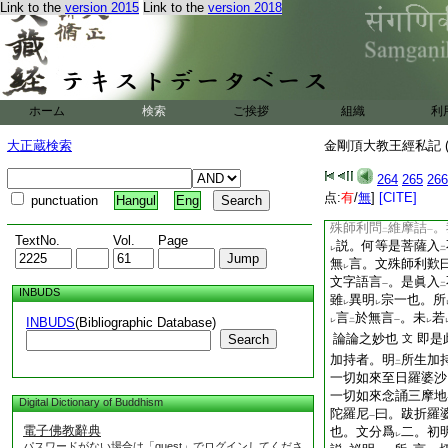
已。釋曰。此第三明
Link to the
version 2015
Link to the
version 2018
前。無言者百八名
レ
唐云
無言金
合
一
二
言
。終日默終日説
一
説法及轉法輪
。明
一
二
ホーム
検索
ご挨拶
組織
利
益
故。次當
入
念
一
下
二
也。今此三昧恐是維
大正蔵検索
金剛頂大教王經私記 (
即文字輪。不
離
文
レ
二
具如
前引
264
265
266
二
言
應
知
一
レ
疏第七卷
一
点:
有
/
無
]
[CITE]
punctuation
Hangul
Eng
脱三昧也。維摩經不
殊師利問
維摩詰
。
二
一
TextNo.
Vol.
Page
説。何等是菩薩入
レ
二
無
言。文殊師利歎
レ
文字語言
。是眞入
一
二
INBUDS
雖
異明
宗一也。所
レ
レ
言
於無言
。未
若
INBUDS
(Bibliographic Database)
レ
二
一
レ
論論之妙也
即是
Search
文
加持者。明
所生加
二
一切如來至日羅婆沙
一切如來念誦三摩地
Digital Dictionary of Buddhism
陀羅尼
曰。跋折羅
一
電子佛教辭典
也。文分爲
二。初
レ
パスワードがない場合は「guest」でログインしてくださ