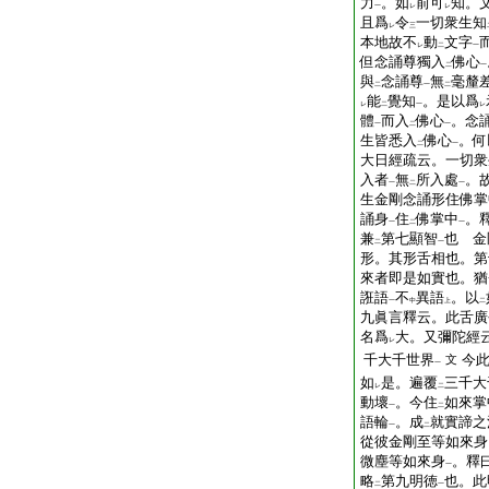
力
。如
前可
知。
一
レ
レ
且爲
令
一切衆生知
レ
三
本地故不
動
文字
レ
二
一
但念誦尊獨入
佛心
二
一
與
念誦尊
無
毫釐
二
一
二
能
覺知
。是以爲
レ
二
一
レ
體
而入
佛心
。念
一
二
一
生皆悉入
佛心
。何
二
一
大日經疏云。一切衆
入者
無
所入處
。
一
二
一
生金剛念誦形住佛掌
誦身
住
佛掌中
。
一
二
一
兼
第七顯智
也 金
二
一
形。其形舌相也。第
來者即是如實也。猶
誑語
不
異語
。以
一
中
上
二
九眞言釋云。此舌廣
名爲
大。又彌陀經
レ
千大千世界
今
文
一
如
是。遍覆
三千大
レ
二
動壞
。今住
如來掌
一
二
語輪
。成
就實諦之
一
二
從彼金剛至等如來身
微塵等如來身
。釋
一
略
第九明徳
也。此
二
一