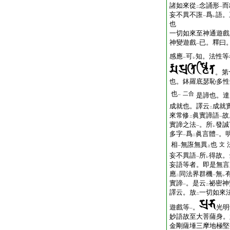
諸如來從
念誦形
而
二
一
妄不異不誑
爲
語。
一
レ
也
一切如來至神通遊戲
神變遊戲
已。釋曰
一
感應
可
知。法性等
一
レ
。第
也。鉢羅底瑟恥多性
也
二合
是諦也。達
一
成就也。譯云
成就
二
來常修
眞實諦語
故
二
一
實諦之法
。所
發誠
一
レ
多字
爲
眞言體
。
一
二
一
相
無誑無異
也
文
一
上
妄不異語
所
得故。
一
レ
妄語等者。即是無言
應
同法界群機
無
二
一
レ
實諦
。是云
祕密神
一
二
譯云。放
一切如來
二
遊戲等
。
光明
一
妙語故至大菩薩身。
金剛薩埵三摩地極堅