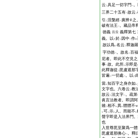
云
具足一切字門
。
二
一
三界二十五有
故云
一
二
引
涅槃經
廣辨
之
二
一
破有法王
。藏品帝
一
徳義
義釋第七
云云
義。以
於
因中
作
下
二
一
中
故以爲
名云
釋迦
レ
二
字功徳
。故名
百
一
二
尼者。即此不空見之
事
故。此所
示即是
一
レ
此釋迦從
毘盧遮那
二
皆遍
一切處
。以
二
一
三
當
知百字之身亦如
レ
レ
文字也。六卷云
教
二
故云
法文字
。疏第
二
一
眞言法教者。即謂阿
雖
相不
異
體體不
二
レ
レ
可
示
人。而能不
レ
レ
レ
レ
聲字即是入法界門。
也
入世尊毘至聚爲一體
毘盧遮那佛心
。釋
一