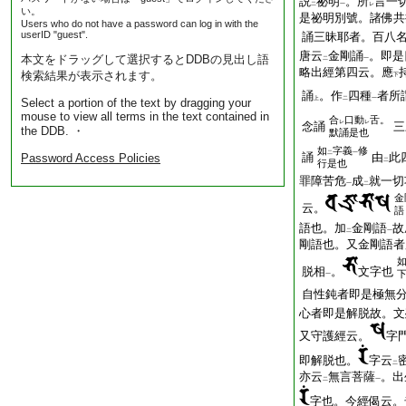
説
祕明
。所
言一
二
一
レ
い。
是祕明別號。諸佛共
Users who do not have a password can log in with the
userID "guest".
誦三昧耶者。百八
唐云
金剛誦
。即是
本文をドラッグして選択するとDDBの見出し語
二
一
略出經第四云。應
検索結果が表示されます。
下
誦
。作
四種
者所
上
二
一
Select a portion of the text by dragging your
mouse to view all terms in the text contained in
合
口動
舌。
レ
レ
念誦
三
the DDB. ・
默誦是也
如
字義
修
二
一
誦
由
此
Password Access Policies
二
行是也
罪障苦危
成
就一切
一
二
金
云。
語
語也。加
金剛語
故
二
一
剛語也。又金剛語者
脱相
。
文字也
一
自性鈍者即是極無
心者即是解脱故。文
又守護經云。
字
即解脱也。
字云
二
亦云
無言菩薩
。出
二
一
字也。今經偈云。