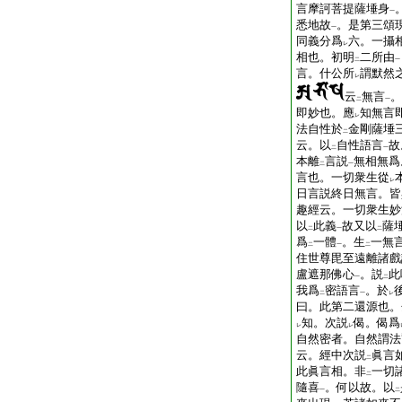
言摩訶菩提薩埵身
一
悉地故
。是第三頌
一
同義分爲
六。一攝
レ
相也。初明
二所由
二
一
言。什公所
謂默然
レ
云
無言
。
二
一
即妙也。應
知無言
レ
法自性於
金剛薩埵
二
云。以
自性語言
故
二
一
本離
言説
無相無爲
二
一
言也。一切衆生從
レ
日言説終日無言。皆
趣經云。一切衆生妙
以
此義
故又以
薩
二
一
二
爲
一體
。生
一無
二
一
二
住世尊毘至遠離諸戲
盧遮那佛心
。説
此
一
二
我爲
密語言
。於
二
一
レ
曰。此第二還源也。
知。次説
偈。偈爲
レ
レ
自然密者。自然謂法
云。經中次説
眞言
二
此眞言相。非
一切
二
隨喜
。何以故。以
一
二