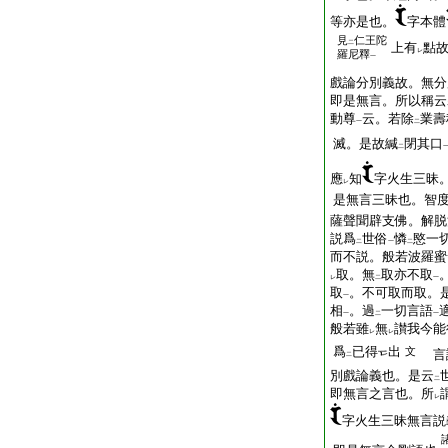
等亦是也。
字本體
見
仁王陀
二
上有
點
レ
羅尼釋
一
戲論分別義故。無分
即是無言。所以稱云
動尊
云。若除
業壽
一
二
滅。是故緘
閉其口
二
應
知
字火生三昧
レ
是無言三昧也。智
薩聲聞辟支佛。解脱
説爲
世俗
憐
愍一
二
一
二
而不説。般若波羅蜜
取。無
取亦不取
レ
二
一
取
。不可取而取。
一
相
。過
一切言語
一
二
一
般若雖
無
讃我今能
レ
レ
爲
已得
出
文
言
二
別戲論義也。是云
二
即無言之言也。所
レ
字火生三昧無言説