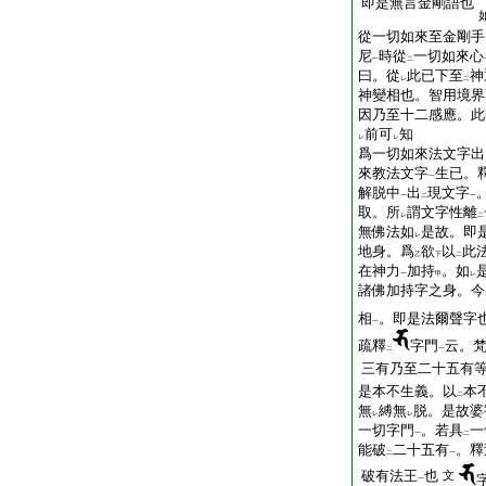
即是無言金剛語也
從一切如來至金剛手
尼
時從
一切如來心
一
二
曰。從
此已下至
神
レ
二
神變相也。智用境界
因乃至十二感應。此
前可
知
レ
レ
爲一切如來法文字出
來教法文字
生已。
一
解脱中
出
現文字
一
二
一
取。所
謂文字性離
レ
二
無佛法如
是故。即
レ
地身。爲
欲
以
此
乙
下
二
在神力
加持
。如
一
甲
レ
諸佛加持字之身。今
相
。即是法爾聲字
一
疏釋
字門
云。
二
一
三有乃至二十五有
是本不生義。以
本
二
無
縛無
脱。是故婆
レ
レ
一切字門
。若具
一
一
二
能破
二十五有
。釋
二
一
破有法王
也
文
一