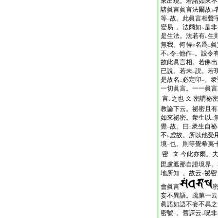
來出現。若諸如來不
諸眞言眞言法爾故
上
等
故。此眞言相聲
一
變易
。法爾如
是非
一
レ
是生法。法若有
生
レ
無我。何得
名爲
眞
三
二
不
令
他作
。設令
レ
二
一
故此眞言相。若佛出
已説。若未
説。若
レ
是故名
必定印
。衆
二
一
一切眞言。一一眞言
言
之也
密謂祕
文
レ
教論下云。祕密且有
如來祕密。衆生以
二
覺
故。曰
衆生自祕
一
二
不
虚故。所以他受
レ
境
也。則等覺希夷
一
密
今此亦爾。
文
一
毘盧遮那自證境界。
地所知
。故云
祕密
一
二
會眞言
妄不異語。疏第一云
眞語如語不妄不異之
密號
。舊譯云
呪非
一
レ