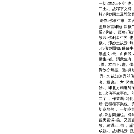
一切
故名
不空
也
上
二
一
二土
。故釋下文釋
一
二
於
淨妙國土及雜染
二
別作
佛事生事
文
二
一
盡無餘言即顯
淨穢
二
通
淨穢
。經略
佛
二
一
二
故云
佛刹衆生界
也
二
一
穢
。淨妙土故云
無
一
二
心佛亦爾如
佛衆生
レ
レ
無盡文
云。而但説
上
二
衆生
者。謂衆生有
一
レ
體。本自不
盡。佛
レ
レ
覺故亦無盡。迷
眞
レ
盡
故知無盡即
文
一
者。横遍
十方
竪盡
二
一
餘
。即北方精進師
一
如
次佛事生事也。
レ
二字
。作業屬
能化
一
二
所
云種種事業也。
レ
切意願句
。一切意
一
願
皆悉圓滿也。釋
一
皆悉圓滿
義。又經
一
故。總通
上句
。謂
二
一
成就
。故總結云
皆
一
二