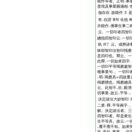
能作等者。正明
事
二
度境及事業圓滿相
一
伽自在
故能作
文
一
有
自證
化他
實智
二
亦能作
佛事生事二
二
云。一切印者四智
總指四智印云
一切
二
軌
云。成辨諸
四丁
昧耶智印法智印羯磨
是四印也。釋云。一
此釋
一切如來四字
二
一
一切印平等羯磨處智
種事業句
。一切印
一
明
羯磨具
四故重
レ
二
羯磨體也。羯磨總具
云。此智不
欣
厭淨
レ
二
切事業
故云
平等
一
二
一
決定諸法大妙智印
二業
釋
平等兩字
一
二
一
解。決定諸法者。三
四智印者。即是衆生
生平等具。故云
一
二
覆不覺不知。如來
レ
悲
而起
事業
。決