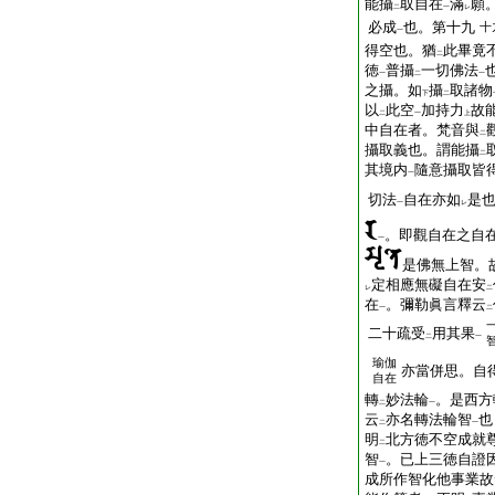
能攝
取自在
滿
願
二
一
レ
必成
也。第十九
十
一
得空也。猶
此畢竟
二
徳
普攝
一切佛法
一
二
一
之攝。如
攝
取諸物
下
二
以
此空
加持力
故
二
一
上
中自在者。梵音與
二
攝取義也。謂能攝
二
其境内
隨意攝取皆
一
切法
自在亦如
是
一
レ
。即觀自在之自
一
是佛無上智。
定相應無礙自在安
レ
二
在
。彌勒眞言釋云
一
二
二十疏受
用其果
二
一
瑜伽
亦當併思。自
自在
轉
妙法輪
。是西方
二
一
云
亦名轉法輪智
也
二
一
明
北方徳不空成就
二
智
。已上三徳自證
一
成所作智化他事業故