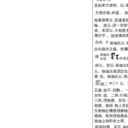
一
是如來方便智。以
二
方便亦無
終盡
。
二
一
無量壽尊主
毘盧遮
二
輪
。故云
證一切智
一
二
者。宋譯云
大相應
二
摩訶字
。故諸佛境
一
自在
文
瑜伽此云
一
二
自在義亦主義。然彌
瑜伽自
哩
中亦
在也
經云。皆以
瑜伽法
二
云。瑜伽法者謂定也
應
也。瑜伽此云
相
一
二
云。
本三十
第二
五義
故不
別翻
。
一
二
一
自性
故。二與
行相
一
レ
三與
理相應。安非
レ
レ
相應。能得
無上菩
二
生救物赴機應感藥物
應稱。取與理相應多
瑜伽之師即依士釋。
即有財釋。若言
瑜
二