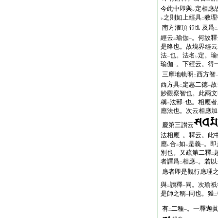
今此中即與
定相應
レ
之則如上經具
教理
レ
二
南方潅頂
及爲
行也
二
經云
瑜伽
。何故釋
二
一
是略也。故境界經云
法
也。法名
定。瑜
一
レ
瑜伽
。下經云。得
一
三摩地軌明
西方智
二
西方具
定惠二徳
故
二
一
妙觀察智也。此兩文
稱
法部
也。相應者
二
一
應法也。次云相應加
慶第三讃云
法相應
。釋云。此
一
應
合
如
是義
。即
レ
二
レ
一
別也。又疏第二釋
二
者譯爲
相應
。若以
二
一
應者即是觀行應理
與
讃釋
同。次瑜祇
二
一
是師之稱
同也。獲
一
二
有
二種
。一釋迦
二
一