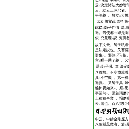
一
二
一
云
決定諸法大妙智
二
云。結云三昧耶者。
平等義
。故立
大誓
一
二
勝鬘疏
第
云云
嘉祥
此借
師子性情
爲
二
一
レ
過。若使邪曲即是迴
依
究竟理
説
究竟
二
一
二
故下文云。師子吼者
是決定説也。又菩薩
群生
。邪無
不
摧
一
レ
レ
宣
唱一乘了義
。又
二
一
爲
師子吼
決定
文
二
一
含義故。不空成就尊
具
不空義
。第一釋
二
一
過義
。又師子具
離
一
二
離怖畏如來
。應
思
一
レ
事業句
。毘首羯磨
一
上種種事業
。羯磨
一
云
處也。百八契印
レ
中云。中妙金剛座方
八葉鬚蕊敷者。於
二