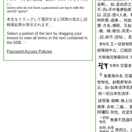
い。
金剛
。如
是自證之
上
レ
Users who do not have a password can log in with the
不
同
手中菴摩勒果
userID "guest".
レ
四
以
言語
授
人者。
二
一
本文をドラッグして選択するとDDBの見出し語
時即應
成佛
。何故
二
一
検索結果が表示されます。
覺
方名
佛耶。又如
一
レ
傷。雖
復信
其受
レ
三
二
Select a portion of the text by dragging your
説
終不
證知
。若
mouse to view all terms in the text contained in
レ
三
二
一
the DDB. ・
又一切智智
實智也
經嘆徳中云。已能證
Password Access Policies
大瑜伽法無礙自在
甘露者
甘露也
文
無量壽亦名
甘
二
智智也。妙觀察智亦
云。由
如來清淨意
下
得一切法本性清淨
一
諸菩薩
能轉
無上
一
二
壽尊
亦有
二義
。
一
二
一
阿彌陀
何也。此是
一
一切智
無量不思議
智也
此明
自受
二
第四云。
用實智
也