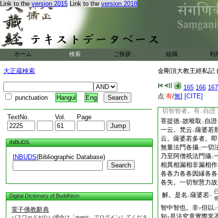
Link to the
version 2015
Link to the
version 2018
金剛頂大教王經私
沙門曇寂撰
通序之餘
ホーム
検索
ご挨拶
組織
利
證一切如來一切智智
西方證
菩提無量壽
二
大正蔵検索
金剛頂大教王經私記 (
就
。今按
宋譯經
一
二
一
云
具足
。南方入
二
一
二
165
166
167
創至生相故云
獲得
二
一
点:
有
/
無
]
[CITE]
punctuation
Hangul
Eng
極果。猶如流至現方
切智智者。有
自證
二
TextNo.
Vol.
Page
菩提徳
故唯取
自證
一
二
一云。梵云
薩婆若
二
云。薩婆若多者。即
INBUDS
無量法門各攝
一切
二
乃至阿僧祇法門攝
INBUDS
(Bibliographic Database)
二
相異相漏相非漏相作
Search
各各力各各因縁各各
各失。一切智慧力故
解。是名
薩婆若
Digital Dictionary of Buddhism
二
一
智中智也。非
但以
電子佛教辭典
下
二
知
是法究竟實際常
パスワードがない場合は「guest」でログインしてくださ
下