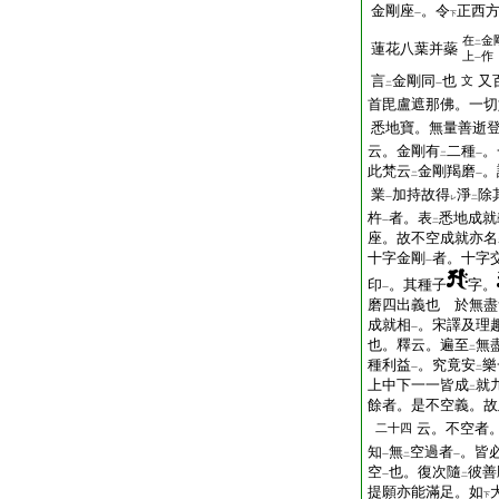
金剛座
。令
正西
一
下
在
金
二
蓮花八葉并蘂
上
作
一
言
金剛同
也
又
文
二
一
首毘盧遮那佛。一切
悉地寶。無量善逝
云。金剛有
二種
。
二
一
此梵云
金剛羯磨
。
二
一
業
加持故得
淨
除
一
レ
二
杵
者。表
悉地成就
一
二
座。故不空成就亦名
十字金剛
者。十字
一
印
。其種子
字。
一
磨四出義也 於無盡
成就相
。宋譯及理
一
也。釋云。遍至
無
二
種利益
。究竟安
樂
一
二
上中下一一皆成
就
二
餘者。是不空義。故
云。不空者
二十四
知
無
空過者
。皆
一
二
一
空
也。復次隨
彼善
一
二
提願亦能滿足。如
下