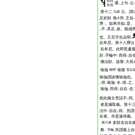
得自
通
上句
云
二
一
在也
第十二
云。讃
九紙
足於財
無
所
乏短
一
二
辨
。如來亦如
是。
一
レ
不
具足
故。能成
レ
二
一
也。又百字生品明
二
在牟尼。第十八釋云
在牟尼。此即毘盧
於
字輪中
而得
自
二
一
二
佛法財。故擧
大長
二
瑜伽
瑜擬
輕呼
宜以
瑜伽謂諸佛瑜伽也。
得
瑜伽
令
得
之
レ
二
一
レ
レ
瑜伽
而得
自在
也
一
二
一
然此兩文梵語不
同
レ
者是攝取義。第十
法中
自在
得。所謂
一
上
在者。亦是速得義。
多財名自在
第六卷
教
所謂最上自
字輪
一