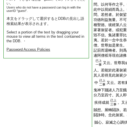
い。
問。以何等作之乎。
Users who do not have a password can log in with the
此中以荷絹而爲上。
userID "guest".
問。若然者。於袈娑
本文をドラッグして選択するとDDBの見出し語
功徳利益無量。不可
検索結果が表示されます。
種聖徳。彼經第八云
家著袈娑者。或犯重
Select a portion of the text by dragging your
毀不信。集諸重罪比
mouse to view all terms in the text contained in
夷。若於一念中生恭
the DDB. ・
僧。世尊如是衆生。
Password Access Policies
記莂而退轉者。則爲
邊阿僧祇等現在諸佛
已上
又云。世尊我
一事
人。若能於此著袈裟
其人若得見此袈裟少
已上
中
又云。若有
二事
鬼神下賤諸人乃至餓
分乃至四寸。其人即
已上
疾得成就
。又
三事
賊想。展轉鬪諍。若
鬪諍時。念此袈裟。
賊心。寂滅之心調