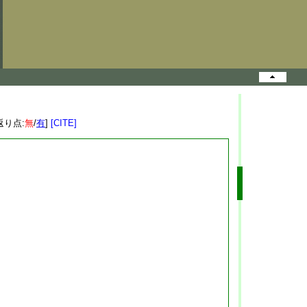
返り点:
無
/
有
]
[CITE]