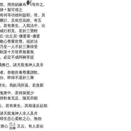
答。用荷絹麻布
等作之。
律＊製可尋之
有何等功徳利益耶。答。其
勝計。且依悲花經。有五
。若有衆生。入我法中。出
戒行邪見。若於三寶輕
丘･比丘尼･優婆塞･優婆
敬心尊重世尊。或於法
乃至一人不於三乘得受
欺誑十方世界無量無
。必定不成阿耨菩提
成佛已。諸天龍鬼神人及非
者。恭敬供養尊重讃歎。
分。即得不退於三乘
衆生。爲飢渇所逼。若貪窮
鬼衆中。若得袈裟少
得飮食充足。隨其所願
云。若有衆生。其相違反起怨
諸天龍鬼神人非人及共
尋生悲心柔軟之心。無怨
已上
伏善心
又云。有人若在
四事