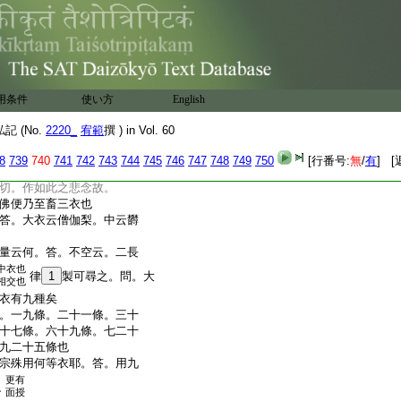
由。三明隨時著五七大。
自可見
所由中。何者之兩言問
答中有二之由緒。故不畜
五七大中。各隨其時
用条件
使い方
English
大衣用著之。其文可見。
衣縁起中。故往一時者。
 (No.
2220_
宥範
撰 ) in Vol. 60
者。釋迦如來也。佛便作
極。如來在世根機上利
8
739
740
741
742
743
744
745
746
747
748
749
750
[行番号:
無
/
有
] [
。於滅後者。機根劣弱。
切。作如此之悲念故。
佛便乃至畜三衣也
答。大衣云僧伽梨。中云欝
量云何。答。不空云。二長
中衣也
律
1
製可尋之。問。大
相交也
衣有九種矣
。一九條。二十一條。三十
十七條。六十九條。七二十
九二十五條也
宗殊用何等衣耶。答。用九
更有
之
面授