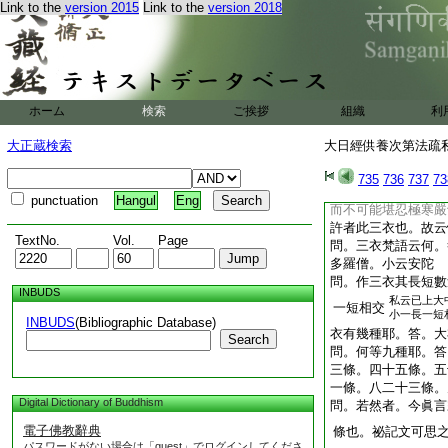
Link to the
version 2015
Link to the
version 2018
畜餘衣。二明問答所
四明著三衣縁起。初
二從何者下。明問答
也。白衣以下答也。
多衣也
三從若下。明隨時著
ホーム
検索
ご挨拶
組織
利
宜。或五條或七條或
四從故往下。明著三
大正蔵検索
大日經供養次第法疏私記
指如來在世也。如來
念者。如此雖寒烈無
735
736
737
73
故。猶能堪忍而修道
punctuation
Hangul
Eng
而不可能堪忍極寒嚴
許者此三衣也。故云
TextNo.
Vol.
Page
問。三衣梵語云何。
多羅僧。小云安陀
問。作三衣其長短數
INBUDS
私云已上大
一短相交
小一長一短
INBUDS
(Bibliographic Database)
衣有幾種耶。答。大
Search
問。何等九種耶。答
三條。四十五條。五
一條。八二十三條。
Digital Dictionary of Buddhism
問。若然者。今眞言
電子佛教辭典
條也。祕記文可思
パスワードがない場合は「guest」でログインしてくださ