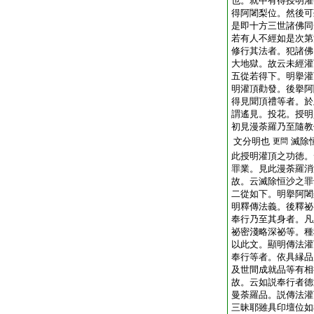
也。就中有得授明灌
得阿闍梨位。然後可
是即十方三世諸佛同
若有人不經如是次第
修行其法者。犯諸佛
大地獄。故云未經灌
五從若得下。明擧灌
明灌頂勸發。後擧阿
得見聞頂禮等者。於
謂遙見。投花。授明
初見漫荼羅乃至隨教
文分明也
滅除
更問
此授明灌頂之功徳。
罪業。見此漫荼羅消
故。云滅除恒沙之罪
二從如下。明擧阿闍
明釋傳法義。後釋祕
奉行乃至其身者。凡
祕密淺略深祕等。種
以此文。顯明傳法灌
奉行等者。依具縁品
及世間成就品等有相
故。云如説奉行者德
曼荼羅品。説傳法灌
三昧耶雖具印壇位如