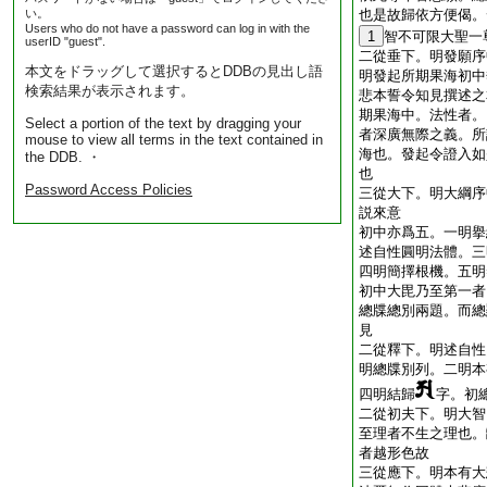
い。
也是故歸依方便偈。
Users who do not have a password can log in with the
1
智不可限大聖一
userID "guest".
二從垂下。明發願序
本文をドラッグして選択するとDDBの見出し語
明發起所期果海初中
検索結果が表示されます。
悲本誓令知見撰述之
期果海中。法性者。
Select a portion of the text by dragging your
者深廣無際之義。所
mouse to view all terms in the text contained in
海也。發起令證入如
the DDB. ・
也
Password Access Policies
三從大下。明大綱序
説來意
初中亦爲五。一明擧
述自性圓明法體。三
四明簡擇根機。五明
初中大毘乃至第一者
總牒總別兩題。而總
見
二從釋下。明述自性
明總牒別列。二明本
四明結歸
字。初
二從初夫下。明大智
至理者不生之理也。
者越形色故
三從應下。明本有大