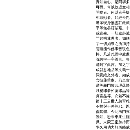
實知自心。是阿耨多
可得。何以故虚空相
開曉者。何以者菩提
相非顯者。如經云毘
迅示現身無盡莊嚴藏
平等無盡莊嚴藏。非
或意生。一切處起滅
門妙明其理者。如轉
字一切如來之所加持
菩薩能作佛事普現色
轉。凡於此經中處處
説阿字一字眞言。專
是阿字眞言。加之字
成就悉地品等文義一
詞意絶文外者。如成
念彼蓮華處。乃至古
是等義門故云理蘊於
以祕印者如密印品等
眞言品等。次若不從
第十三云世人慈育稚
不授與干將莫耶。以
傷其體。今此法門亦
難知。恐未來衆生輕
識。未蒙三密加持而
學久用功力無所能成