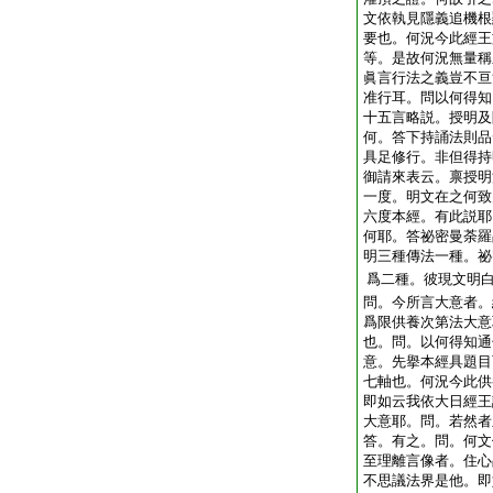
文依執見隱義追機根
要也。何況今此經王
等。是故何況無量稱
眞言行法之義豈不亘
准行耳。問以何得知
十五言略説。授明及
何。答下持誦法則品
具足修行。非但得持
御請來表云。禀授明
一度。明文在之何致
六度本經。有此説耶
何耶。答祕密曼荼羅
明三種傳法一種。祕
爲二種。彼現文明
問。今所言大意者。
爲限供養次第法大意
也。問。以何得知通
意。先擧本經具題目
七軸也。何況今此供
即如云我依大日經王
大意耶。問。若然者
答。有之。問。何文
至理離言像者。住心
不思議法界是他。即