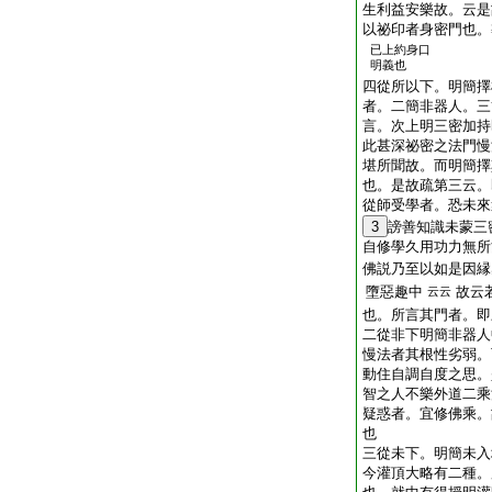
生利益安樂故。云是
以祕印者身密門也。
已上約身口
明義也
四從所以下。明簡擇
者。二簡非器人。三
言。次上明三密加持
此甚深祕密之法門慢
堪所聞故。而明簡擇
也。是故疏第三云。
從師受學者。恐未來
3
謗善知識未蒙三
自修學久用功力無所
佛説乃至以如是因縁
墮惡趣中
故云
云云
也。所言其門者。即
二從非下明簡非器人
慢法者其根性劣弱。
動住自調自度之思。
智之人不樂外道二乘
疑惑者。宜修佛乘。
也
三從未下。明簡未入
今灌頂大略有二種。