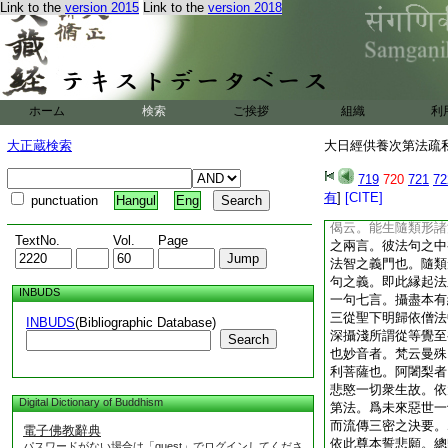
能授種種諸巧智由本
Link to the
version 2015
Link to the
version 2018
深難可觀此中初二句
爾無作悲智具足。是
句。説縁起難思之上
即所生之諸法也。就
箇祕印。是即一宗奧
ホーム
検索
ご挨拶
組織
利
不可知。是故如來爲
滿法句標幟本有縁起
大正蔵検索
大日經供養次第法疏私記
空無自性之法句也。
偈。而案一句七言之
719
720
721
72
相者虚空無自性之義
有
]
[CITE]
punctuation
Hangul
Eng
巧智之意也。又祕密
偈云。能生隨類形諸
TextNo.
Vol.
Page
之兩言。彼法句之中
法智之義門也。隨類
句之義。即此縁起法
INBUDS
一句七言。攝盡本有
三從聖下明歸依僧法
INBUDS
(Bibliographic Database)
深攝淺所謂從等覺至
Search
也妙音者。梵云曼殊
利菩薩也。阿闍梨者
悲愍一切衆生故。依
Digital Dictionary of Buddhism
第法。爲未來惡世一
而流傳三密之決要。
電子佛教辭典
依此尊本誓悲願。總
パスワードがない場合は「guest」でログインしてくださ