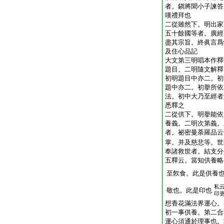
者。鎭將聞小子諫答
嘆禮拜也
二從雖然下。明出家
五十餘國等者。廣經
盡其宗旨。終眞言爲
及住心品記
大文第三明唱本作釋
題目。二明隨文解釋
初明題目中亦二。初
題中亦二。初擧所依
法。初中大乃至經者
悉釋之
二從供下。明擧能依
養義。二明次第義。
者。祕密曼荼羅品云
掌。并及慈悲等。世
奉諸救世者。結支分
五釋云。當知供養略
至飮食。此是供養
私
敬也。此是印也
印
想香花滿法界運心。
初一事供養。第二合
運心須通於理事也。