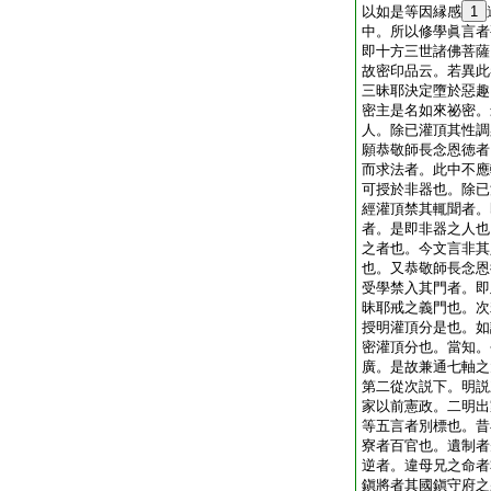
以如是等因縁感
1
中。所以修學眞言者
即十方三世諸佛菩薩
故密印品云。若異此
三昧耶決定墮於惡趣
密主是名如來祕密。
人。除已灌頂其性調
願恭敬師長念恩徳者
而求法者。此中不應
可授於非器也。除已
經灌頂禁其輒聞者。
者。是即非器之人也
之者也。今文言非其
也。又恭敬師長念恩
受學禁入其門者。即
昧耶戒之義門也。次
授明灌頂分是也。如
密灌頂分也。當知。
廣。是故兼通七軸之
第二從次説下。明説
家以前憲政。二明出
等五言者別標也。昔
寮者百官也。遺制者
逆者。違母兄之命者
鎭將者其國鎭守府之