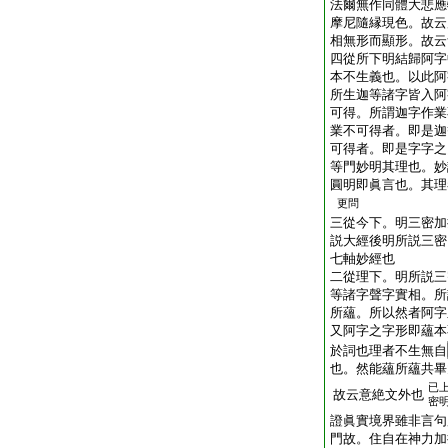
法爾無作同體大悲應
摩尼隨縁現色。故云
相無形而顯形。故云
四從所下明結歸阿字
本不生義也。以此阿
所生迦等諸字皆入阿
可得。所謂迦字作業
業不可得者。即是迦
可得者。即是字字之
等門妙明其理也。妙
圓明即眞言也。其理
更問
三從今下。明三密加
説大經後明所説三密
七軸妙經也
二從理下。明所説三
等諸字聲字實相。所
所蘊。所以然者阿字
又阿字之字形即蘊本
於詞也理者不生無自
也。然能蘊所蘊共畢
已
故云意絶文外也
密
證眞實境界雖非言句
門故。住自在神力加