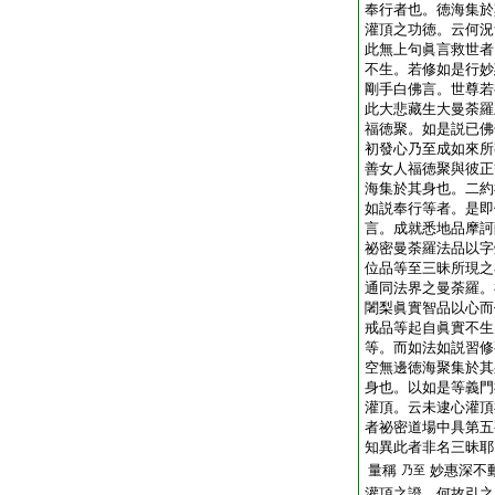
奉行者也。徳海集於
灌頂之功徳。云何況
此無上句眞言救世者
不生。若修如是行妙
剛手白佛言。世尊若
此大悲藏生大曼荼羅
福徳聚。如是説已佛
初發心乃至成如來所
善女人福徳聚與彼正
海集於其身也。二約
如説奉行等者。是即
言。成就悉地品摩訶
祕密曼荼羅法品以字
位品等至三昧所現之
通同法界之曼荼羅。
闍梨眞實智品以心而
戒品等起自眞實不生
等。而如法如説習修
空無邊徳海聚集於其
身也。以如是等義門
灌頂。云未逮心灌頂
者祕密道場中具第五
知異此者非名三昧耶
量稱
妙惠深不
乃至
灌頂之證。何故引之