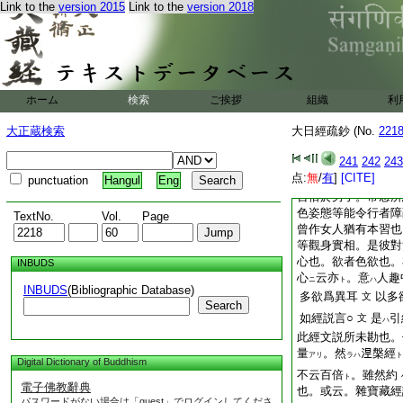
ヲ
Link to the
version 2015
Link to the
version 2018
以徳報怨怨即盡耳
之計
若共
以恩
文
ニ
ヲ
理人者以道理縱有怨
怨
以怨
報
義
ヲハ
ヲ
スル
ナ
理人者有恩人有怨人
ホーム
検索
ご挨拶
組織
利
人
以怨可報之也
ヲモ
大正蔵検索
大日經疏鈔 (No.
221
意紛紜
徒
思惟
ト
ニ
法利云義也
241
242
243
第十九云何女心。謂
点:
無
/
有
]
[CITE]
punctuation
Hangul
Eng
心。但以多欲爲異耳
百倍於男子。常念所
色姿態等能令行者障
TextNo.
Vol.
Page
曾作女人猶有本習也
等觀身實相。是彼對
心也。欲者色欲也。
INBUDS
心
云亦
。意
人趣
ニ
ト
ハ
INBUDS
(Bibliographic Database)
多欲爲異耳
以多
文
Search
如經説言○
是
引
文
ハ
此經文説所未勘也。
量
。然
𣵀槃經
アリ
ラハ
ト
Digital Dictionary of Buddhism
不云百倍
。雖然約
ト
電子佛教辭典
也。或云。雜寶藏經
パスワードがない場合は「guest」でログインしてくださ