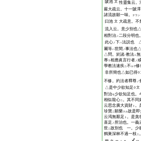
陂池
文
性靈集云。
嚴大疏云。十一陂澤
諸流故願一味。
ナラン
曰池
大疏意。不
文
流入云。意少別也△
相對治
二段分明也
ノ
此心
下
法説也 
ノ
ハ
屬等
世間
事法也
ハ
ノ
△問。於諸
教法
無
ノ
ニ
專
相應眞言行者
ラ
ノ
學教法速疾
不
修
ニ
ルヲ
非所簡也△如已得○
不修。約法者釋尊
ノ
△是中少欲知足○
文
對治
少欲知足也。
モ
相似龍心
。其不同
ニ
云思念廣大資財
。
ト
珍寶
願樂
故是即
ニ
スル
云渇無厭足
。是貪
ト
喜足
所治也。一義
ノ
世
故別也 一。少
ニ
鷯
巣深林不過一枝
ニ