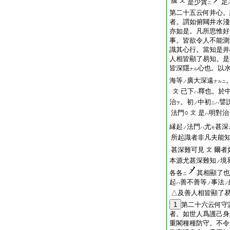
腹
文
是少貪
足
ニ
第二十五云何井心。
者。謂如俯闚井水淺
亦如是。凡所思惟好
事。皆欲令人不能測
識其心行。當知是井
人相皆顯了易知。是
皆深隱
心也。以
ナル
海等
廣大深遠
ノ
ナルニ
已下
釋也。於
文
ハ
治
。初
中初
譬
ヲ
ノ
ニハ
法門○
是
明對治
文
ハ
縁起
法門
尤
甚深
ノ
ハ
モ
所起識者非凡夫能知
甚深難可見
爾者
文
本源尤甚深難知
境
ノ
各各
其相顯了也
ニ
起
善不善等
事法
ハ
ノ
ノ
△及善人相皆顯了易
1
第二十六云何守
者。如世人爲護己身
重閣種種防守。不令