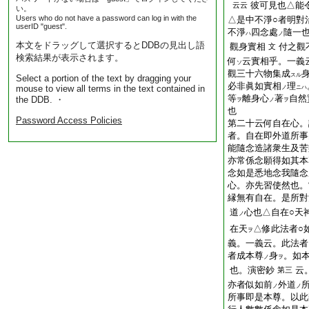
彼可見也△能
云云
い。
Users who do not have a password can log in with the
△是中不淨○者明對
userID "guest".
不淨
四念處
隨一
ハ
ノ
本文をドラッグして選択するとDDBの見出し語
觀身實相
付之觀
文
検索結果が表示されます。
何
云實相乎。一義
ソ
觀三十六物集成
スル
Select a portion of the text by dragging your
必非眞如實相
理
mouse to view all terms in the text contained in
ノ
ニハ
等
離身心
著
自然
the DDB. ・
ヲ
ノ
ヲ
也
Password Access Policies
第二十云何自在心。
者。自在即外道所事
能隨念造諸衆生及苦
亦常係念願得如其本
念如是悉地念我隨念
心。亦先習使然也。
縁無有自在。是所對
道
心也△自在○天
ノ
在天
△修此法者○
ヲ
義。一義云。此法者
者成本尊
身
。如
ノ
ヲ
也。演密鈔
云
第三
亦者似如前
外道
ノ
ノ
所事即是本尊。以此