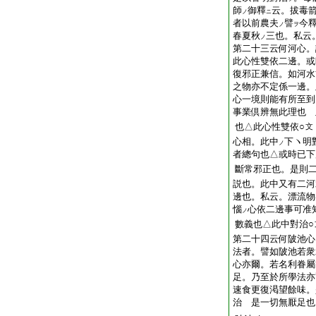
師
御釋
云。拔毒
ノ
ニ
者以前農夫
譬
今
ノ
ヲ
春夏秋
三也。私云
ノ
第二十三云何河心。
此心性雙依二邊。或
復邪正兼信。如河水
之物亦不定係一邊。
心一境則能有所至到
事業倶辨無此理也 
也△此心性雙依○
文
心相。此中
下ヽ明
ノ
者總句也△或時已下
斷常邪正也。是則二
説也。此中又有二河
邊也。私云。漂流物
惱
心依二邊事可准
ノ
數義也△此中對治○
第二十四云何陂池心
法者。譬如陂池若衆
心亦爾。若名利眷屬
足。乃至於所學法亦
速食更復渇望餘味。
治 是一切無厭足也