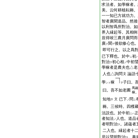
求法者。如學稼者。
美。云何耕植耘耨。
一一知已方就功力。
智者廣聞道品。然後
以利智爲所對治。如
界入縁起等。其相例
豈得竣三農月廣問而
廣
聞
後欲修心也
ク
テ
即可行之。以之爲對
已下釋也。於中
初
ニ
對治
初心相
中初
ヲ
ノ
學稼者是農夫也△老
人也△詢問
論語
文
學
稼
子曰。
ント
ヲ
馬
曰。吾不如老圃
稼
知地○
已下
問
文
ノ
ニ
耨。三候時。四
穫
法説也。於中初
ニハ
者知法
人也。道品
ノ
者明對治
。諸蘊者
ヲ
二入也。縁起者十二
是以譬明對治
。毒
ヲ