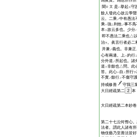
爲眞實。爲他所作所
聞○
是
擧起
守
文
ハ
ス
餘人發此心故云學聲
云。二乘
中有愚法
ノ
乘
強
利他
事不爲
ハ
ニ
ノ
本
故云多也。少分
ト
即不愚法二乘也△以
治
。眞言行者必二
ヲ
并兼
義也。非兼正
ノ
心有兩邊。上
約行
ハ
分外道
所起也。諸
ノ
道
非餘也△問。此
ト
答。此心
自
所行
ハ
ノ
ヲ
不實
餘行
不傷守
ノ
ノ
持戒修善
守我三
大日經疏第二
2
本
大日經疏第二本鈔卷
第二十七云何慳心。
法者。謂此人諸有所
物伎藝乃至善法皆好