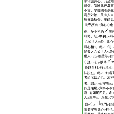
常守護身心。乃至如
所傷。謂唯此行爲實
不實。學聲聞者多生
爲所對治。又有人自
種異論所傷。謂餘見
此守護自
身心心也
ノ
也。於中初約
所
釋釋。初
中初
釋
ノ
ニハ
△如世人○多生此心
釋心相
。此
中初
ヲ
ノ
ニ
能發人△如世人○爲
世人
以
牆壁等
如
ノ
テ
ヲ
守護
行
以爲
スル
ヲ
作以自利
行
爲本
ノ
ヲ
ト
法説也。此
中如龜
ノ
者頭尾四足也。演密
者。謂此
心守護
ノ
スル
四足頭尾
六事不令
ノ
龜
有頭尾四足。名
ニ
入
穀中
。衆生
六
ル
ニ
ノ
自
守
根門
如
ラ
ル
ヲ
實者守護身心
行也
ヲ