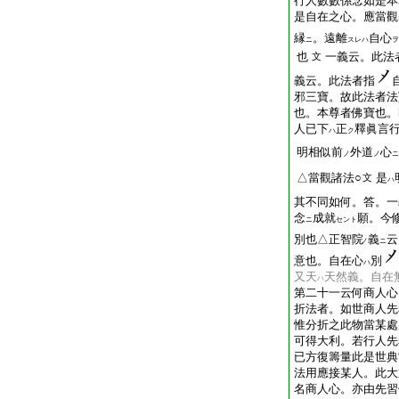
行人數數係念如是本
是自在之心。應當觀
縁
。遠離
自心
ニ
スレハ
ヲ
也
一義云。此法
文
義云。此法者指
邪三寶。故此法者法
也。本尊者佛寶也。
人已下
正
釋眞言
ハ
ク
明相似前
外道
心
ノ
ノ
ニ
△當觀諸法○
是
文
ハ
其不同如何。答。一
念
成就
願。今
ニ
セント
別也△正智院
義
云
ノ
ニ
意也。自在心
別
ハ
又天
天然義。自在
ハ
第二十一云何商人心
折法者。如世商人先
惟分折之此物當某處
可得大利。若行人先
已方復籌量此是世典
法用應接某人。此大
名商人心。亦由先習