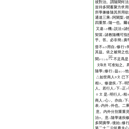
彼對治。謂隨聞何法
豈待多聞蓄聚方求用
所學兼修隨其所用欲
通達三乘
阿闍梨
ハ
ノ
四重禁
隨一也。爾
ノ
又違
機
説法
諸
ヘテ
ニ
ヲ
契當
諸教隨機可指
ノ
乎。答。必非簡
廣
ニ
曾不
用自
修行
ルヲ
ノ
ヲ
其益。依之被簡之也
聞
不足爲是
ナリシカ
可准知之。
文取意
隨學
修行
益
他
ニ
シ
セント
△如世商人○
已下
文
相
。修捷疾
下
明
ヲ
ノ
ハ
人。若行人
下
正
ノ
ハ
ク
○
是
明行人
相
文
ハ
ノ
商人
心
。亦由
下
ノ
ノ
ノ
表
内外
外也。二
ノ
ノ
意。内外分別重重
治
。意
隨學速疾
ヲ
ハ
多聞廣學
後始
修
ノ
ニ
第二十二云何農夫心