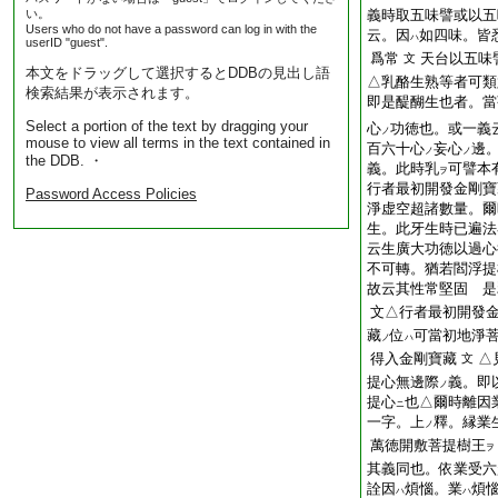
い。
義時取五味譬或以五
Users who do not have a password can log in with the
云。因
如四味。皆
ハ
userID "guest".
爲常
天台以五味
文
本文をドラッグして選択するとDDBの見出し語
△乳酪生熟等者可類
検索結果が表示されます。
即是醍醐生也者。當
Select a portion of the text by dragging your
心
功徳也。或一義
ノ
mouse to view all terms in the text contained in
百六十心
妄心
邊
ノ
ノ
the DDB. ・
義。此時乳
可譬本
ヲ
行者最初開發金剛寶
Password Access Policies
淨虚空超諸數量。爾
生。此牙生時已遍法
云生廣大功徳以過心
不可轉。猶若閻浮提
故云其性常堅固 是
文△行者最初開發金
藏
位
可當初地淨
ノ
ハ
得入金剛寶藏
△
文
提心無邊際
義。即
ノ
提心
也△爾時離因
ニ
一字。上
釋。縁業
ノ
萬徳開敷菩提樹王
ヲ
其義同也。依業受六
詮因
煩惱。業
煩
ハ
ハ