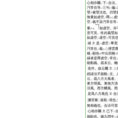
心相亦爾
下
合法
ノ
ハ
汚常住等
三句
偏
ノ
ハ
ニ
譬
被譬法也。仍譬
ヲ
無量如虚空
釋
虚
ノ
ルニ
空
義不染汚常住等
ノ
量
如虚空。亦
ナル
意可見。依此義譬如
如虚空
虚空
可見也
ノ
ニ
縁
是
虚空
畢竟
文
ハ
ノ
汚常住
義
△煙雲
ノ
ニ
種
顯色
中出四種
ノ
ヲ
ヲ
縁者是釋虚空
常住
ノ
能動義。疏末云。離
造作。故云爾
△
文
經諸法不能動
文。
ノ
云。疏八方大風者。
東方明風。東南方清
涼風。西方颼風。西
是爲八方風也
合
文
譏苦樂
違順
境也
ノ
ノ
無相義也。合法可當
心相亦爾
已下
文
ハ
相貎也。雖九問中
ノ