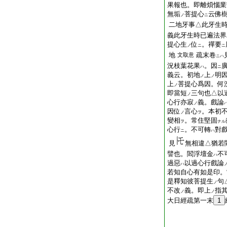
果報也。即離煩惱業
無垢
菩提心
云佛
ノ
ニ
二地牙事△此牙生時
義此牙生時已遍法界
提心生
位
。禪要
ノ
ニ
ニ
地
疏末卷
文取意
ニハ
況枝葉花果
。因
ハ
ニ
義云。初地
上
明
ノ
ノ
上
菩提心爲因。何
ノ
即當短
三句也△以
ノ
心行亦寂
義。戲論
ノ
因位
言心
。本初
ノ
ヲ
變相
。常住堅固
ヲ
ナル
心行
。不可轉
對
ニ
ハ
見
無相違△猶若
譬也。閻浮壇金
不
ハ
過惡
以過心行戲論
ハ
若知自心有如是印。
是釋知彼菩提生
句
ノ
不改
義。即上
指
ノ
ノ
大日經疏第一末
1