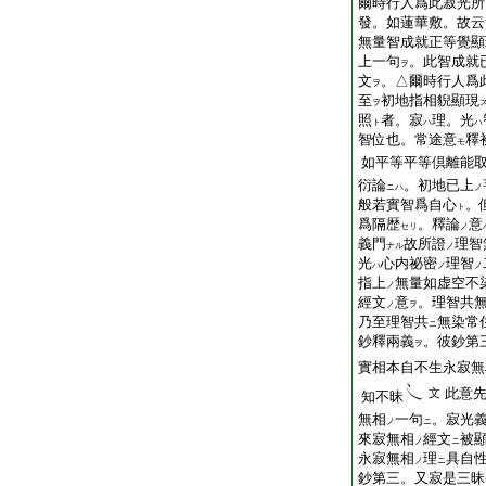
爾時行人爲此寂光所
發。如蓮華敷。故云
無量智成就正等覺顯
上一句
。此智成就
ヲ
文
。△爾時行人爲
ヲ
至
初地指相貎顯現
ヲ
照
者。寂
理。光
ト
ハ
ハ
智位也。常途意
釋
モ
如平等平等倶離能
衍論
。初地已上
ニハ
ノ
般若實智爲自心
。
ト
爲隔歴
。釋論
意
セリ
ノ
義門
故所證
理智
ナル
ノ
光
心内祕密
理智
ハ
ノ
ノ
指上
無量如虚空不
ノ
經文
意
。理智共
ノ
ヲ
乃至理智共
無染常
ニ
鈔釋兩義
。彼鈔第
ヲ
實相本自不生永寂無
此意
文
知不昧
無相
一句
。寂光
ノ
ニ
來寂無相
經文
被
ノ
ニ
永寂無相
理
具自
ノ
ニ
鈔第三。又寂是三昧