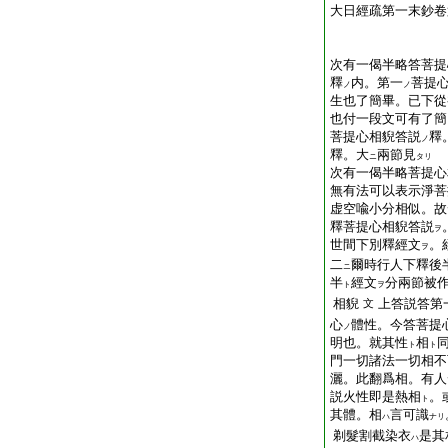
大日經疏第一末鈔卷
次有一偈半略答菩提
釋
内。第一
菩提
ノ
ノ
生也了簡畢。已下從
也付一段文可有了簡
菩提心相貎答説
釋
ノ
釋。大
兩節見
ニ
タリ
次有一偈半略菩提心
無有法可以表示淨菩
虚空喩小分相似。故
釋菩提心相貎答説
ヲ
世間下別釋經文
。
ヲ
二
爾時行人下釋後
ニ
半
經文
分兩節被
ト
ヲ
相貎
上答説答第
文
心
體性。今答菩提
ノ
明也。就其性
相
ト
ト
門一切諸法一切相不
灑。此翻爲相。有人
説火性即是熱相
。
ト
其體。相
言可識
ハ
ナリ
剃髮割截染衣
是其
ハ