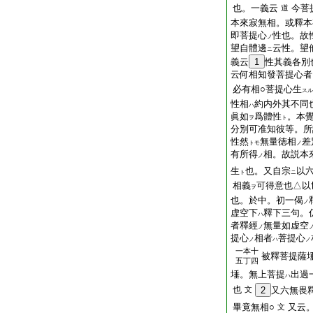
也。一義云
今菩
道
本來寂無相。或釋本
即菩提心
性也。故
ノ
望自體邊
云性。望
ニ
義云
1
性其義各別
云何相知發菩提心者
必有相○菩提心生
スル
性相
約内外其不同
ハ
眞如
爲體性
。本
ヲ
ト
分別可准知彼等。所
性然
無量徳相
差
トモ
ノ
有所得
相。故説本
ノ
生
也。又自宗
以
ト
ニ
相義
可得意也△以
ヲ
也。於中。初一偈
ノ
虚空下
釋下三句。
ハ
者釋經
無量如虚空
ノ
提心
相者
菩提心
ノ
ハ
ノ
一本十
被釋菩提薩
五丁四
埵。無上菩提
出過
ハ
也
文
2
又六無畏
畢竟無相○
又云
文