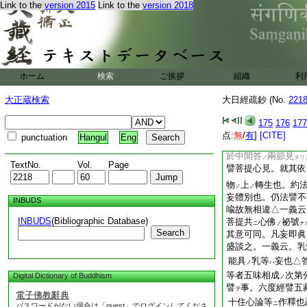
即是初發心時便成
Link to the
version 2015
Link to the
version 2018
度此三妄執。即一
師大日經開題御釋云
字
又性靈集第六
文
釋
同時斷
見。三
ハ
ト
尚有細垢
當段
ホーム
検索
ご挨拶
組織
文
利
ノ
異時斷見。但當段
ノ
大正蔵検索
大日經疏鈔 (No.
221
麁細義作次第釋
可
ヲ
下
御釋。可准知之
ノ
175
176
177
御釋可見歟。一。相
点:
無
/
有
]
[CITE]
punctuation
Hangul
Eng
念念相續故云爾歟△
於中間答
兩節見
ノ
タリ
TextNo.
Vol.
Page
譬菩提心見。就其依
物
上
轉生也。約
ノ
ノ
妄體別也。仍法譬不
INBUDS
喩故無相違△一義云
INBUDS
(Bibliographic Database)
菩提共
心佛
祕號
ニ
ノ
ナ
Search
其意可同。凡妄即眞
盛談之。一義云。乳
能具
乳等
妄也△
ノ
ハ
等者五味相成
次第
Digital Dictionary of Buddhism
ノ
譬
事。六度經譬五
ヲ
電子佛教辭典
十住心論等
作釋也
ニ
パスワードがない場合は「guest」でログインしてくださ