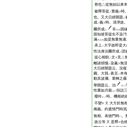
替也△從無始以來本
被釋菩提
實義
時
ノ
ヲ
也。又大日經開題
ニ
成
義
時。清淨故
ノ
ヲ
爾所成
非
因
ニ
ルカ
固知彼菩提生不染汚
滿
如是無量無邊
スルカ
承上
大字故即是大
ノ
性法身法爾所成
證
ノ
提心相貎
文
見△
ノ
ヲ
離諸煩惱
染薫
無
ノ
ヲ
大日經開題云。況復
圓。大我
眞言
本
ノ
ハ
動其波瀾。業轉之
華開題云。洎
テハ
性重如月殿
恒説
ニハ
廢何
時。機根絶
レノ
不變○
大方於無
文
兩義。約遮情門時泯
無相。表徳門時
。
ハ
故云等
是釋
合
文
ヲ