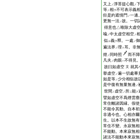
又上
淨菩提心觀
ノ
ノ
等
相
不可表示義
ノ
ヲ
但是約遮情門
一邊
ノ
更無一法
故。一切
ノ
得意也△唯除大虚空
喩
中太虚空相空
ノ
ノ
似
義
釋。一處
御
ル
ヲ
ノ
遍法界
理
耳。非
ノ
ト
燈
同時照
而不障
ノ
凡夫
肉眼
不得見
ノ
ハ
故曰如虚空
就其
文
擧虚空
遍一切處畢
ノ
如是等
少分相似故
ノ
是中復有無量無邊
ノ
世間
虚空
所
能
ノ
ノ
ニ
ク
譬如虚空不爲煙雲塵
常住離諸因縁。假使
不能令其動。自本初
非適今也。心相亦爾
生。以本不生故無有
常住不變。永寂無相
不能動。本來寂無相
諸法不能動本來寂無