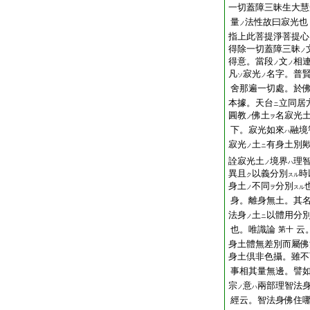
一切蓋障三昧生大慧
量
法性故曰寂光也
ノ
指上此菩提淨菩提心
得除一切蓋障三昧
ノ
得意。當段
文
相
ノ
ノ
凡
寂光
名字。普
ソ
ノ
舍那遍一切處。於
本據。天台
立同居
ニ
圓教
佛土
名寂光
ノ
ヲ
下。寂光如來
融境
ハ
寂光
土
有身土別
ノ
ニ
詮寂光土
境界
理
ノ
ハ
異且
以義分別
時
ク
スル
身土
不同
分別
ノ
ヲ
スル
身。離身無土。其
法身
土
以體用分
ノ
ニ
也。唯識論
云
第十
身土體無差別而屬佛
身土倶非色攝。雖不
事相其量無邊。譬
宗
意
兩部理智法
ノ
ハ
經云。智法身佛住