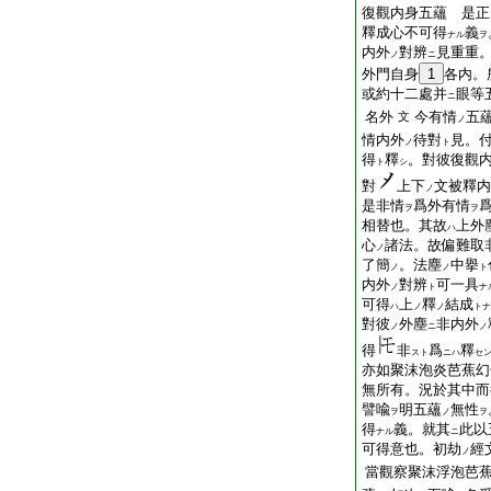
復觀内身五蘊 是正
釋成心不可得
義
ナル
ヲ
内外
對辨
見重重
ノ
ニ
外門自身
1
各内。
或約十二處并
眼等
ニ
名外
今有情
五
文
ノ
情内外
待對
見。
ノ
ト
得
釋
。對彼復觀
ト
シ
對
上下
文被釋内
ノ
是非情
爲外有情
ヲ
ヲ
相替也。其故
上外
ハ
心
諸法。故偏難取
ノ
了簡
。法塵
中擧
ノ
ノ
ト
内外
對辨
可一具
ノ
ト
ナ
可得
上
釋
結成
ハ
ノ
ノ
トナ
對彼
外塵
非内外
ノ
ニ
ノ
得
非
爲
釋
スト
ニハ
セ
亦如聚沫泡炎芭蕉幻
無所有。況於其中而
譬喩
明五蘊
無性
ヲ
ノ
ヲ
得
義。就其
此以
ナル
ニ
可得意也。初劫
經
ノ
當觀察聚沫浮泡芭