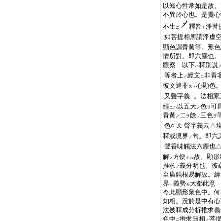
以知心性常如是故。
不異於心也。是覺心
不生
釋皆
淨菩
ニ
ナ
如菩提相所謂淨虚
顯色謂青黄等。形色
情所對。即六塵也。
觀察 以下
釋別説
ハ
等者上
經文
非青
ノ
ニ
彼文遮非
心顯色
スト
又聲字義
。法相家
ニ
經
以五大
色
可
ニハ
ノ
ヲ
青黄
二
餘
三色
ノ
ヲ
ノ
ヲ
色○
聲字義云△
文
釋或境界
句。即六
ノ
聲香味觸法六塵也△
解
方便
故。顯形
ノ
ナル
推求
義分明也。彼
ノ
至廣鈍根易解故。經
界
義勢
大都此意
ト
モ
今此顯形衆色中。何
知相。況於是中有心
法被釋成分柝推求義
色中
推求無相
菩
ニ
ノ