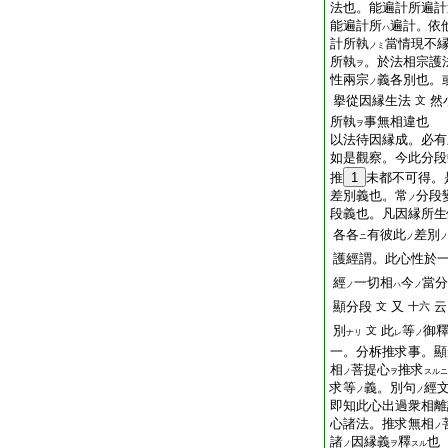
法也。能遍計所遍計
能遍計所
遍計。依
ハ
計所執
當情現不
ノミ
所執
。於法相宗護
ヲ
性兩宗
義各別也。
ノ
擧從因縁生法
然
文
所執
事無相違也
ヲ
以法待因縁成。必有
如是觀察。今此分段
推
1
未都不可得。
差別義也。常
分段
ノ
段義也。凡因縁所生
各各
有彼此
差別
ニ
ノ
ノ
護經謂。此心性於
經
一切相
今
當分
ノ
ハ
ノ
顯分段
又
云
文
十六
別
此
等
御
文
ナリ
レ
ノ
一。分柝推求事。顯
相
菩提心
推求
ノ
ヲ
スルニ
求等
義。別句
經
ノ
ノ
即知此心出過衆相離
心諸法。推求無相
ノ
諸
因縁義
釋
也
ノ
ヲ
スル