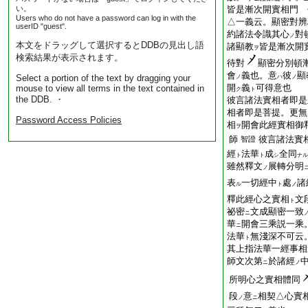
い。
皆是漸次開實相門 
Users who do not have a password can log in with the
△一義云。顯密對辨
userID "guest".
約諸法令識其心
對
ノ
本文をドラッグして選択するとDDBの見出し語
諸顯教
皆是漸次開
ヲ
検索結果が表示されます。
待對
顯密分別頓
會
義也。意
彼
顯
Select a portion of the text by dragging your
ノ
ハ
ノ
開
義
可得意也
mouse to view all terms in the text contained in
ク
ト
the DDB. ・
彼言諸法實相者即是
相者即是菩提。更無
Password Access Policies
相
開會此經實相御
ヲ
師
彼言諸法實
智證
經
法華
成
全同
ト
ト
シ
ナル
雖然釋文
展轉分明
ノ
表
一切經中
處
諸
ル
ト
ノ
釋此經心之實相
文
ト
祕密
文成顯密一致
ニ
華
開會三乘説一乘
ニ
法華
無淺深不可云
ト
其上指法華一經事相
師文次第
於諸經
ニ
ノ
所明心之實相體同
段
意
相契△心實相
ノ
ニ