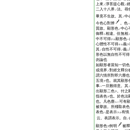
上來
淨菩提心觀
ノ
ノ
二入十八界
法。尋
ノ
畢竟不生故。其
中
ノ
今色心對辨
。色
ハ
質故。顯形色
中心
ノ
御釋
相違。但無相
ニ
中不可得
顯形色
ナル
ハ
心體性不可得
義
ナル
ヲ
其
自性不可得
義
ノ
ノ
ニ
形色以無自性不可得
勿論也
如顯形者當知一切色
或境界
對經文釋分
ノ
謂六情所對即六塵也
五境
也。就其顯形
ヲ
事
一旦難得意。其
ハ
出顯形二色
。付之
ヲ
指表色
也。於色法
ヲ
也。凡色塵
可有
ニハ
被擧故。所殘取表色
表色
是表示
有情
ハ
スル
云。表謂表示。自
ノ
顯形色
例明
被釋
ヲ