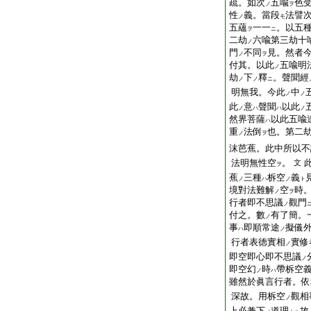
疏。如次
五喩
色
ノ
ヲ
性
義。當段
法譬
ノ
モ
五蘊
一一
。以五
ヲ
ニ
二劫
六喩第三劫十
ノ
門
不同
見。然者
ノ
ヲ
付其。以此
五喩明
ノ
劫
下
釋
。聲聞經
ノ
ノ
ニ
明無我。今此
中
ノ
ノ
此
意
聲聞
以此
ノ
ハ
ハ
ノ
然界菩薩
以此五喩
ハ
重
法倒
也。第二
ノ
ヲ
沫芭蕉。此中所以不
法明無性空
。
文
ヲ
蕉
三種
柝空
義
ノ
ハ
ノ
ト
境對法難解
空
時
ノ
ヲ
行者即不思議
觀門
ノ
付之。數
有了簡。
ノ
事
即順常途
擬儀
ハ
ノ
行者表徳實相
實修
ノ
即空即心即不思議
ノ
即空幻
時
帶柝空
ノ
ハ
雖然於眞言行者。依
深故。用柝空
觀相
ノ
上必兼下
道理
故