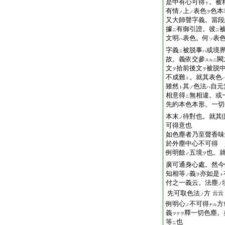
是中有心可得
。被
ト
有情
上
表色
色本
ノ
ノ
ヲ
又大師聲字義。當段
據
有御引證。彼
ニ
ニ
文明
表色。何
表
ハ
ソ
字義
被脱事
或境
ニ
ハ
故。義依交參
闕
スルニ
文
拾前後文
被脱
ヲ
ヲ
不成難
。就其表色
ト
雖然
其
色法
自元
ト
ノ
ハ
相意得
無相違。或
ニ
先約本色本形。一切
本末
待對也。就其
ノ
可得意也
如色塵者乃至聲香味
於外塵中心不可得 
例明餘
五境
也。
ノ
ヲ
廣可通身心處。然今
知相等
義
亦如是
ノ
ヲ
ト
付之一義云。法塵
ノ
先可取色法
方
云云
ノ
例明心
不可得
方
ノ
ナル
義
釋一切色塵。
マテヲ
等
也
ニ