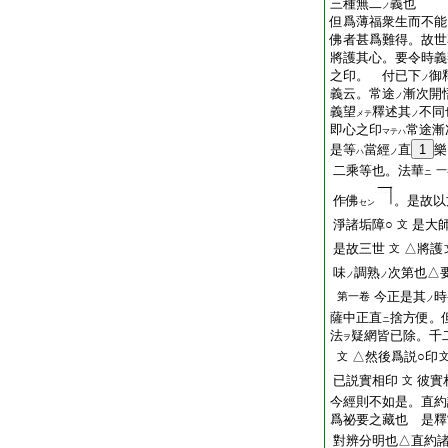
三種無二
義也
ノ
但爲薄福衆生而不能
佛者甚爲難得。故世
將護其心。要令時義
之印。 付已下
御
ノ
義云。常途
漸次開
ノ
義望
釋述其
不同
メテ
ノ
即心之印
常途漸
マテハ
是等
當經
直
1
樂
ハ
ノ
二乘等也。法華
一
ニ
作佛
。是故以
セン
淨諸垢障○
是大
文
是故三世
△將護
文
味
調熟
次第也△
ノ
ノ
今正是其
時
第一卷
ノ
薩中正直
捨方便。
ニ
法
疑網皆已除。千
ヲ
△然後爲説○印
文
已説實相印
彼實
文
今經則不如是。直約
爲祕要之藏也 是釋
對辨分明也△直約