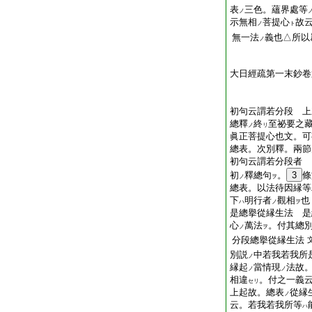
表
三色。蘊界處等
ノ
示無相
菩提心
故
ノ
ト
無一法
義也△所以
ノ
大日經疏第一末鈔卷
初句云謂若分段 上
總釋
終
至祕要之
ノ
リ
眞正菩提心也文。可
總表。次別釋。兩節
初句云謂若分段者 
初
釋總句
。
3
條
ノ
ヲ
總表。以法待因縁等
下
明行者
觀相
也
ハ
ノ
ヲ
是總擧從縁生法 是
心
萬法
。付其總
ノ
ヲ
分段總擧從縁生法
別説
中若我若我所
ノ
縁起
當情現
法故
ノ
ノ
相違
。付之一義
セリ
上起故。總表
從縁
ノ
云。若我若我所等
ハ