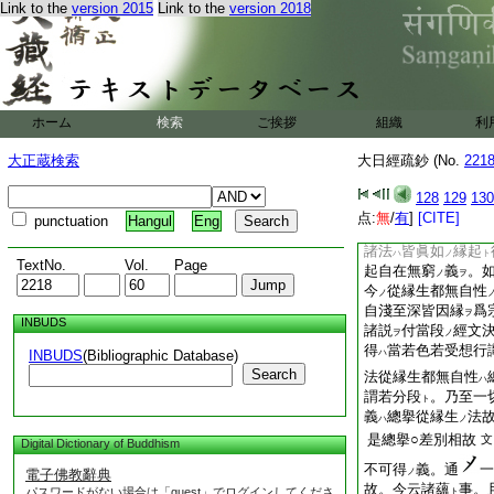
無間縁所縁縁也。色
Link to the
version 2015
Link to the
version 2018
縁生
判。三論
意
スト
ノ
中道都
不生
文
付
テ
正説
付明染淨
法
ニ
ノ
ノ
云。諸經論
中
釋
ノ
ニ
約縁不約佛性
者。
ニ
ホーム
検索
ご挨拶
組織
利
如來藏
○二明約佛
ニ
興
唯由藏實。不
大正蔵検索
大日經疏鈔 (No.
221
ハ
亦約縁亦約佛性者。
不約縁不約佛性
128
129
130
ニモ
点:
無
/
有
]
[CITE]
punctuation
Hangul
Eng
無染淨法可起
文
天
諸法
皆眞如
縁起
ハ
ノ
ト
TextNo.
Vol.
Page
起自在無窮
義
。
ノ
ヲ
今
從縁生都無自性
ノ
自淺至深皆因縁
爲
ヲ
INBUDS
諸説
付當段
經文
ヲ
ノ
得
當若色若受想行
INBUDS
(Bibliographic Database)
ハ
Search
法從縁生都無自性
ハ
謂若分段
。乃至一
ト
義
總擧從縁生
法
ハ
ノ
是總擧○差別相故
文
Digital Dictionary of Buddhism
不可得
義。通
一
電子佛教辭典
ノ
故。今云諸蘊
事。
パスワードがない場合は「guest」でログインしてくださ
ト