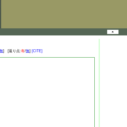
無
] [返り点:
有
/
無
]
[CITE]