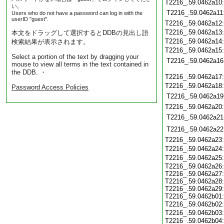
T2216_.59.0462a10
い。
T2216_.59.0462a11
Users who do not have a password can log in with the
userID "guest".
T2216_.59.0462a12
T2216_.59.0462a13
本文をドラッグして選択するとDDBの見出し語
T2216_.59.0462a14
検索結果が表示されます。
T2216_.59.0462a15
Select a portion of the text by dragging your
T2216_.59.0462a16
mouse to view all terms in the text contained in
the DDB. ・
T2216_.59.0462a17
T2216_.59.0462a18
Password Access Policies
T2216_.59.0462a19
T2216_.59.0462a20
T2216_.59.0462a21
T2216_.59.0462a22
T2216_.59.0462a23
T2216_.59.0462a24
T2216_.59.0462a25
T2216_.59.0462a26:
T2216_.59.0462a27:
T2216_.59.0462a28:
T2216_.59.0462a29:
T2216_.59.0462b01:
T2216_.59.0462b02
T2216_.59.0462b03:
T2216_.59.0462b04