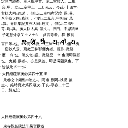
:
定慧内縛拳。空入風甲背。謂二空竝入。二風
:
合
甲。立
二空甲上
光云。今疏･十四本･
已上
レ
二
一
:
玄軌大同
經説
。但以
二空指亦竪竝
爲
異。
二
一
二
一
レ
:
八字軌大同
疏説
。但以
二風合
甲相背
爲
二
一
二
レ
一
:
異。青軌集記共亦大同
經文
。但以
二風甲
レ
二
一
二
:
背
爲
異。廣大軌太異
諸文
。彼曰。不思議童
一
レ
二
一
:
子定慧外拳叉
眞言等者。釋
彼眞
中之十右
二
:
言曰等
也。
阿
微
三昧
耶
儞
曳
一
:
密鈔八云。疏微三昧耶儞曳者。經作
微娑
二
:
麼
也。疏文似
誤。微娑麼
也儞即滿願
二合
二合
レ
:
也。曳屬
假者
。亦是乘義。即是滿願乘也。下
二
一
:
皆倣此
四十七左
:
大日經疏演奧鈔第四十五
畢
:
此卷之中頗點
治之
。間補
厥闕
以授
後
一
二
一
二
:
生
。維時寶永第四歳次
丁亥
季春二十三
一
二
一
:
日。慧光記
:
大日經疏演奧鈔第四十六
:
東寺觀智院法印杲寶撰述