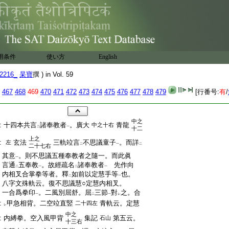
用条件
使い方
English
2216_
杲寶
撰 ) in Vol. 59
467
468
469
470
471
472
473
474
475
476
477
478
479
[行番号:
有
/
中之
:
十四本共言
諸奉教者
。廣大
青龍
中之十右
二
一
十二
上之
:
玄法
三軌竝言
不思議童子
。而詳
左
二
一
二
二十七右
:
其意
。則不思議五種奉教者之隨一。而此眞
一
:
言通
五奉教
。故經疏名
諸奉教者
先作向
二
一
二
一
:
内相叉合掌拳等者。釋
如前以定慧手等
也。
二
一
:
八字文殊軌云。復不思議慧○定慧内相叉。
:
一合爲拳印
。二風別屈舒。屈
三節
對
之。合
一
二
一
レ
:
甲急相背。二空竝直竪
青軌云。定慧
二十四左
レ
中之
:
内縛拳。空入風甲背
集記
第五云。
石山
十三右