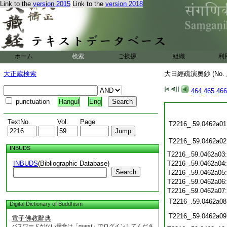
Link to the
version 2015
Link to the
version 2018
ホーム
検索
ご挨拶
組織
利
大正蔵検索
大日經疏演奧鈔 (No.
464
465
466
punctuation
Hangul
Eng
TextNo.
Vol.
Page
T2216_.59.0462a01
T2216_.59.0462a02
INBUDS
T2216_.59.0462a03
INBUDS
(Bibliographic Database)
T2216_.59.0462a04
Search
T2216_.59.0462a05
T2216_.59.0462a06
T2216_.59.0462a07
T2216_.59.0462a08
Digital Dictionary of Buddhism
T2216_.59.0462a09
電子佛教辭典
パスワードがない場合は「guest」でログインしてくださ