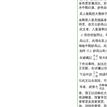
金色普皆遍流出。於
水中觀白蓮。妙色金
其上復觀想大覺師
金剛莖八葉具鬚蘂者
得意。改言云妙高山
此文者。八葉蓮華
而些些疑問云。
上
高山王。此壇在其
瑜伽中觀妙高山。此
如何
妙高山有
已上
下之
在祕藏記
智大
十一
了作法事時。如法次
王宮殿。在須彌山頂
三十
下品中説
持誦
二右
引此文以合當段。可
供養儀
等者。經第七
式品
座。寶王以挍飾在大
有諸幢蓋。珠鬘等交
香華雲及與衆寶雲。
地。諧韻所愛聲。而