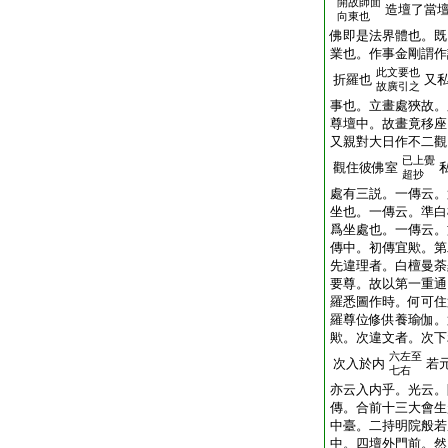
開故師面
造壇了當
向東也
佛即是法界體也。既
業也。作事金剛謂作
此文要也
折羅也
又
故廣引之
事也。立畫處狹故。
尊壇中。故畫竟移座
又親對大日作不二觀
已上覺
觀住彼佛室
超抄
處有三説。一傳云。
坐也。一傳云。準白
爲坐處也。一傳云。
傳中。初傳宜歟。第
先違理者。白檀曼荼
要尊。故以第一重通
羅悉圖作時。何可住
羅尊位修供養瑜伽。
歟。次違文者。次下
六左至
次入於内
若
七右
亦云入内乎。光云。
傳。合前十三大會生
中臺。二持明院般若
中。四壇外門前。然