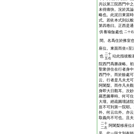
共以第三院西門中之
未得痛快。況於其論
略也。此泥日東當時
式。若依本式則以般
第四卷曰。正西是通
供養瑜伽處也
二十右
間。名爲住於佛室
座位。東面而坐○至
二十
也
竝此指彼般
五右
院西門爲勝疎略。初
聖衆併住在行者身中
西門中。而於餘處可
云。行者是凡夫尤可
阿闍梨。而作凡夫觀
身即大日觀耳。次鈔
羅悉圖畢時。何可住
大壇。經疏圓壇諸院
豈不可到第一院耶。
外。何云出外。亦云
取義尚不可也。且夫
二十
阿闍梨移座位
二左
乎。此一段文別有師