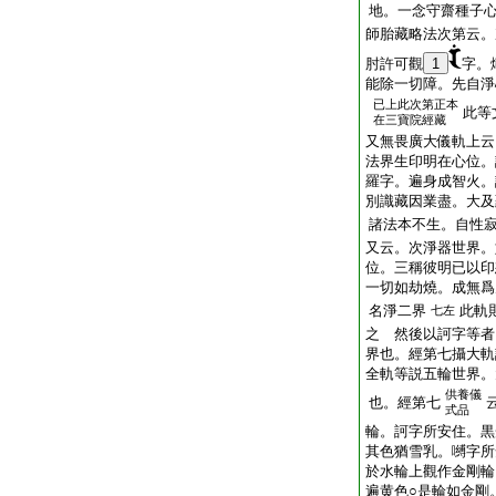
地。一念守齋種子
師胎藏略法次第云。
肘許可觀
1
字。
能除一切障。先自淨
已上此次第正本
此等
在三寶院經藏
又無畏廣大儀軌上云
法界生印明在心位。
羅字。遍身成智火。
別識藏因業盡。大及
諸法本不生。自性
又云。次淨器世界。
位。三稱彼明已以印
一切如劫燒。成無爲
名淨二界
此軌
七左
之 然後以訶字等者
界也。經第七攝大軌
全軌等説五輪世界。
供養儀
也。經第七
式品
輪。訶字所安住。黒
其色猶雪乳。嚩字所
於水輪上觀作金剛輪
遍黄色○是輪如金剛