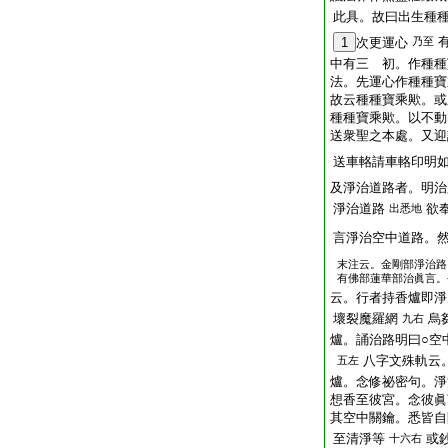
此具。故曰出生種
1
次更運心
乃至
中有三 初。作種種
法。先運心作種種寶
故云種種寶乘歟。或
種種寶乘歟。以不動
送衆聖之本處。又迎
送車輅請車輅印明
及淨治道路者。明治
淨治道路
欲
出悉地
言淨治空中道路。
末注云。金剛部淨治路
有佛部蓮華部治眞言。
云。行者持香爐即淨
壞裂魔羅網
烏
九右
爐。誦治路明曰○空
八字文殊軌云
五左
爐。念修祕密句。淨
想香至彼宮。念彼眞
其空中關鑰。悉皆自
至清淨等
或
十六右