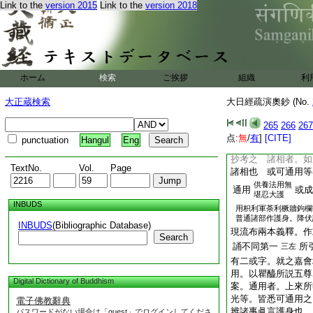
眞言。自嚴身尤善也
Link to the
version 2015
Link to the
version 2018
之。肉髻眞言無之。
圓光眞言。不説肉髻
養法以
字爲如髻珠
出彼文。囉字色鮮白
明珠。置之於頂上
ホーム
検索
ご挨拶
組織
利
髻歟。私案。當品終
二十
大正蔵検索
大日經疏演奧鈔 (No.
譯爲髻。圓城
六左
亦名
265
266
267
云云
肉髻
已上
肉髻
点:
無
/
有
]
[CITE]
punctuation
Hangul
Eng
地經軌所説。頂髮即
抄考之 諸相者。如
TextNo.
Vol.
Page
諸相也 或可通用等
供養法用無
通用
或成
堪忍大護
INBUDS
用枳利軍荼利橛牆鉤欄
普通諸部作護身。降伏
INBUDS
(Bibliographic Database)
現流布兩本義釋。作
Search
誦不同第一
所
三左
有二或字。就之嘉會
用。以瞿醯所説五尊
Digital Dictionary of Buddhism
案。通用者。上來所
光等。皆悉可通用之
電子佛教辭典
辨諸事眞言護身也。
パスワードがない場合は「guest」でログインしてくださ