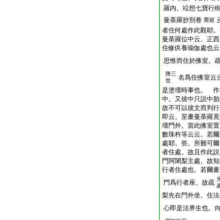
羅内。竝想七寶行
曼荼羅抄別卷
覺超
者住何處作此觀耶。
曼荼羅位中云。正西
住修供養瑜伽處也云
思惟而住於佛室。
降三
名爲住佛室云
世
是塗壇時事也。 作
中。又彼中只説中胎
故不可以彼文而判行
即云。至畫曼荼羅竟
壇門外。當此佛室置
數珠杵等云云。若爾
處耶。答。所難可爾
者住處。故且作此説
門阿闍梨主處。故知
行者住處也。若爾畫
門爲行者座。故疏
梨先在門外坐。住法
心即是法界生也。