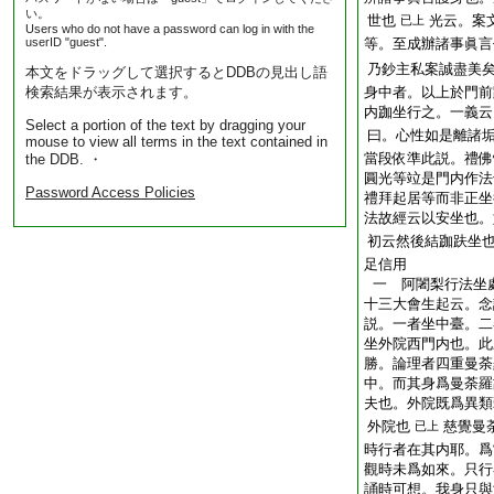
い。
世也
光云。案
已上
Users who do not have a password can log in with the
userID "guest".
等。至成辦諸事眞言
乃鈔主私案誠盡
本文をドラッグして選択するとDDBの見出し語
検索結果が表示されます。
身中者。以上於門前
内跏坐行之。一義云
Select a portion of the text by dragging your
曰。心性如是離諸
mouse to view all terms in the text contained in
當段依準此説。禮佛
the DDB. ・
圓光等竝是門内作法
Password Access Policies
禮拜起居等而非正坐
法故經云以安坐也。
初云然後結跏趺坐
足信用
一 阿闍梨行法坐
十三大會生起云。念
説。一者坐中臺。二
坐外院西門内也。此
勝。論理者四重曼荼
中。而其身爲曼荼羅
夫也。外院既爲異類
外院也
慈覺曼
已上
時行者在其内耶。爲
觀時未爲如來。只行
誦時可想。我身只與