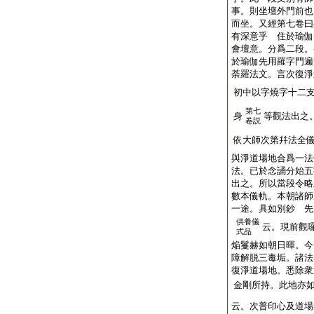
事。則坐壇外門前也
而坐。又經第七卷曰
有深意乎 住於瑜伽
會壇意。分爲二段。
於瑜伽先用羅字門遍
荼羅法文。言次復淨
初中以字燒字十二
第七
身
等觀法出之
卷説
依大師次第幷法全
與淨道場地合爲一法
法。已於念誦分始五
出之。所以當段令略
數本儀軌。本朝諸師
一途。具如別鈔 先
供養儀
云。現前觀
式品
焔鬘赫如朝日暉。今
障解脱三毒垢。諸法
復淨道場地。悉除衆
金剛所持。此地亦
云。次普印心及道場