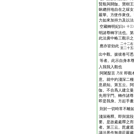
賢瓶與閼伽。寶樹王
昧總持地自在之綵女
嚴華。方便作衆伎。
力如來加持力及以法
空藏轉明妃曰○
十三
明諸尊轉字法也。第
此法廣中略三觀示之
二十二右
應亦皆効此
至二十五
出中觀。披彼卷可
等者。此示自身本
入我我入觀也
阿闍梨言
即觀
乃至
意。就中約淺深二種
意易知。第五云。阿
伽。不合爲人建立曼
先用字門。轉作諸尊
即是我身。方起手畫
則於一切時常不離
淺深兩釋。即與當段
要。是故處處釋之而
者。第三云。毘盧遮
議法界作無盡莊嚴藏