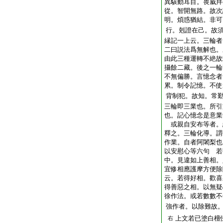
異駭動耳目。畏威拜
從。智開無路。故次
明。煩惑猶結。非可
行。剋證在己。故
縁記一上云。三輪者
二曰説法爲無解也。
由此三種運轉不絶故
攝餘二藏。後之一輪
不無偏勝。言憶念者
累。制令記憶。不使
背制犯。故知。常
三輪即三業也。所引
也。記心憶念是意業
或親自安布等者。
釋之。三輪化導。謂
作業。自者阿闍梨也
以安慰心等六句 若
中。見違如上善相。
宜修相應護摩方便除
云。若得好相。歡喜
得善惡之相。以無疑
徐作法。或若數數不
強作者。以除難故
上文若已塗白檀
右