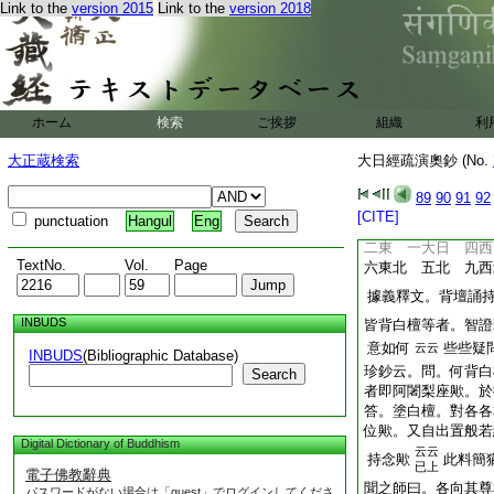
三五綱骨。二四縁牒
Link to the
version 2015
Link to the
version 2018
者。綱縁分別亦同之
第二句。當段文。忍
中所有等者。以上約
字義門。而廣分別釋
4
時彼阿闍梨
乃至
ホーム
検索
ご挨拶
組織
利
持。以下明八位受持
則。而未委細。於八
大正蔵検索
大日經疏演奧鈔 (No.
何者釋文八位皆背白
無便歟。更可決之
89
90
91
92
具支灌頂第四云。下
[CITE]
punctuation
Hangul
Eng
七東南 三南 八西
二東 一大日 四西
TextNo.
Vol.
Page
六東北 五北 九西
據義釋文。背壇誦
INBUDS
皆背白檀等者。智證
意如何
些些疑
云云
INBUDS
(Bibliographic Database)
珍鈔云。問。何背白
Search
者即阿闍梨座歟。於
答。塗白檀。對各各
位歟。又自出置般若
Digital Dictionary of Buddhism
云云
持念歟
此料簡
已上
電子佛教辭典
聞之師曰。各向其尊
パスワードがない場合は「guest」でログインしてくださ