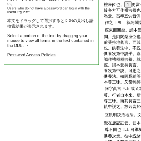
い。
檀座位也。
1
更當
Users who do not have a password can log in with the
於各方可作禮供養也
userID "guest".
私云。當奉五供普供
本文をドラッグして選択するとDDBの見出し語
作之
就阿闍梨
十右
検索結果が表示されます。
座東面而坐。誦本
Select a portion of the text by dragging your
間。是阿闍梨座位也
mouse to view all terms in the text contained in
前受持地眞言。而其
the DDB. ・
也。供養法中。不説
供養次第中説乎。嘉
Password Access Policies
誠作禮種種供養。就
座。誦本受持眞言。
養次第中説。可思之
供養法。轉阿爲縛等
本尊三昧。又當轉縛
阿字眞言
或又
已上
尊。行者自本來。所
尊三昧。而其眞言三
軌中説之。故云皆如
立軌明説治地法。
覺在唐記註云。習本
尊不同也
可準
已上
供養次第。彼中説諸