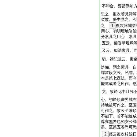
不和合。要當勤加
思之 復次若見諦等
梨故。夢中見之。今
之
1
復次阿闍梨
用心。初明壇地修治
分素具之用心 素具
五云。備香華燈燭
又云。如法素具。
切。禮記疏云。素
辨備。謂之素具 自
釋當段文云。私謂。
本是第七夜法。而今
能速成者之所作。然
文。故於此中且闕
心。初於規畫界域布
持地後可作之。至圖
可作之。故云至灌頂
不能下。若不能速成
尊亦無咎也如安公釋
盡。至第五卷尚可悉
2
經云復次於餘日