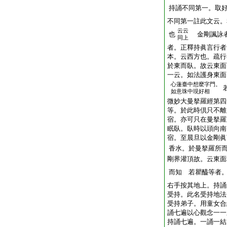
持誦不同第一。取
不同第一註此文云。
云云
也
金剛諷詠者
同上
者。正釋持眞言行者
本。云西方也。疏行
於東而臥。故云東面
一云。如法護身東面
心蓮臺中想麼字門。
如意珠中現好相
微妙大曼拏羅經第四
等。於此時倶只不離
宿。亦可只在曼拏羅
眠臥。臥時以頭向南
宿。至晨旦以金剛眞
香水。於曼拏羅所
剛界灌頂故。云東面
而知 若瞿醯等者
右手按其地上。持誦
受持。此名受持地法
受持弟子。用童女合
誦七遍以心觀念一一
持誦七遍。一誦一結