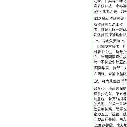
之時。住其尊三昧之
言多積功故。今亦誦
經下
云。取
供養品
時念誦本持眞言經
所持眞言以名本持。
者。持誦不同一註此
菩薩眞言持誦瑜伽法
上。菩薩欠安頂上
阿闍梨言等者。明
日者中位也 所餘八
位。除阿闍梨座位故
此中不持念中胎五如
阿闍梨言。持部主
方四維。未論中胎歟
云
説。可成其義也
已
遍數少。小眞言遍數
有多少之旨。第五卷
此意也 若更能誦等
胎八葉。幷第一重諸
故云兼持第二院等也
密鈔五云。疏第二院
方妙吉祥菩薩。南方
虚空藏菩薩。北方