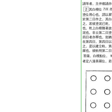
誦等者。主伴都誦亦
2
其白檀位
乃至
塗位用心也。謂以瞿
於第二日作之。其白
之。若彼塗泥已乾。
也。乾上白檀難著故
泥也。非云第二日塗
四日者亦釋也。剋猶
在第四日。第四日以
之。是以建立軌。第
羅也。彼軌明第二日
菩薩。白檀點位。
者定八漫荼羅位。若