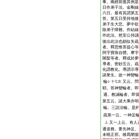
事。兩經前後其例是
日作弟子法。金剛線
六日。最有其謂第五
答。第五日受持地後
弟子生大悲。夢中欲
除弟子障難。作結線
作此法。然安公持誦
後出此法也頗似失疏
者。釋思惟菩提心等
阿字寶珠自體。摩字
闍梨等者。釋或於夢
導者。密鈔五云。疏
化謂教化。導謂示導
諸衆生。故一神變輪
輪○
又云。問
十七左
耶。答神變輪者。即
通。教誡輪者。即
第五云。諸大乘亦明
輪。三説法輪。是
疏第一云。一神足
又一上云。有人
上
通道務。要先神足。
未曉正邪。雖爲闡揚