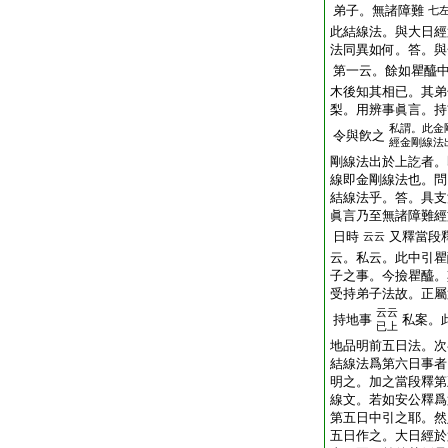
弟子。無諸障難
七
此結線法。與大日經
法同異如何。答。與
第一云。餘如瞿醯
木後知其相已。其弟
梨。用辨事眞言。持
私謂。此金
令與飮之
經金剛線法
剛線法出於上訖者。
線即金剛線法也。問
結線法乎。答。具支
眞言乃至無諸障難經
日時
又釋當段
云云
云。私云。此中引瞿
子之事。今撿瞿醯。
受持弟子法故。正屬
云云
持地事
私案。
已上
地品明前五日法。次
結線法爲第六日事者
明之。加之當段釋第
線文。若如安公釋爲
第五日中引之耶。然
五日作之。大日經於