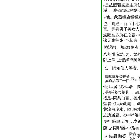
是故般若波羅蜜所
レ
淨
。應
當燃
燈燒
一
下
レ
二
地。衆蓋幢旛種種
レ
也。同經五百五十七
言。是善男子善女人
波羅蜜多所在之處
一
諸天龍等來
至其處
二
一
怖退散。無
敢住者
二
八九州廣説
之。繁
レ
以上釋
正覺縁導師
二
也 謂如仙人等者
闍那崛多譯觀諸
云。
異道品第二十四
仙法
居
彼林
者。
一
二
一
是等諸供養具
。請
レ
一
禮足
同共白言。善
一
聖者
住
於此處
。
一
中
上
葉流泉冷水。隨
時
レ
之所居處。欲
求解
經行寂靜
此文
五右
薩
於毘耶離
中路有
二
一
隋言
人名
跋伽婆
二
一
瓦師