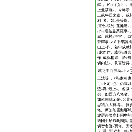
一
レ
二
羅
。於
山頂上
。
一
二
一
上曼荼羅
。今略示
一
レ
上或牛居之處
。或
一
利
者。如
是等處。
一
レ
河邊
或於
蓮池邊
一
二
一
作
増益曼荼羅事
レ
二
一
處。或於
空室
。或
二
一
荼羅事
○又下奉請
一
山上
作。若中成就
一
處而作。或與
眞言
レ
二
作
成就稍遲。於
有
上
下
切内法
。眞言皆得
一
二
就之中而最爲
上○
レ
三法等
。擇
處相應
一
二
可
不定
也。仍或以
二
一
迹
爲
最上
。各據
一
二
一
二
矣 如西方八塔者。
如來胸臆金光○又此
思議八大寶塔
。拘
一
塔。摩伽陀國伽耶城
波羅奈國鹿野園中初
衞國中給孤獨園與
二
切智名聲
寶塔。安
一
天
爲
母説法。共