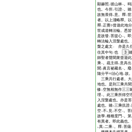
顯赫照
彼山林
。時
二
一
也。今所
引證
。雖
二
一
故無畏得
意。釋
世
レ
二
者。以上淺略釋。以
釋
正覺○曾遊此地
二
世成道轉法輪。悉皆
是故發
菩提心
。即
二
一
轉法輪入涅槃處也。
槃之處文
亦是久住
一
住其中句
也
3
一
師聖者聲聞衆曾遊此
乘
。疏主得
意具出
一
レ
聞
眞言祕藏名
。廢
二
一
隨分平
治心地
故
一
三乘共行處者。大
地也。是則三乘共聞
修
空無相無作三三
二
理
。此三乘所得空
一
入涅槃處也。亦是菩
處也。雖
三乘倶證
三
二
空
不
見
不空
。菩
一
レ
二
一
故學
種種度門
。第
二
一
有異者。即此義也。
異
二乘
。釋
菩薩
レ
二
一
二
種種本生經等者。