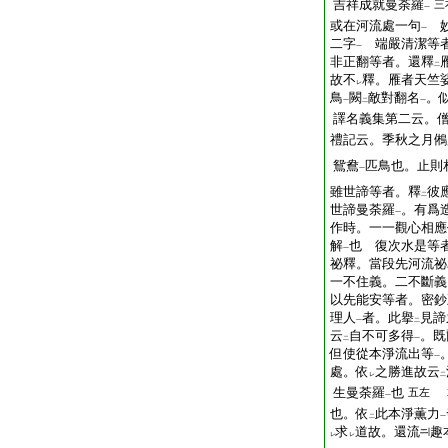
吉祥成就曼荼羅
三
一
或在河流處一句
妙
一
二字
端嚴清潔等
一
非正翻等者。還釋
二
故不
釋。雁者天竺
レ
鳥
闕
敵對翻名
。
一
二
一
譯名義集第二云。
禮記云。季秋之月鵂
鴛鴦
匹鳥也。止則
一
雖世諦等者。釋
彼
二
世諦曼荼羅
。有爲
一
作時。一一觀心相應
解
也 復次水是等
一
祕釋。當段先河流祕
一不住義。二不斷義
以先能安等者。密鈔
理人
者。此擧
見諦
一
二
云
自不可多得
。既
二
一
但使從本淨流出等
一
處。依
之勝進故云
レ
二
生曼荼羅
也
五左
一
也。依
此本淨薫力
二
一
求
道故。還流
趣
レ
レ