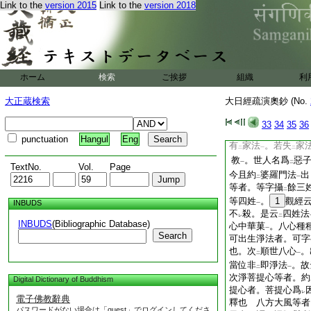
Link to the
version 2015
Link to the
version 2018
有
乳樹
。作
曼荼
レ
一
二
池等者。瞿醯經上云
過
。周邊有
水速
一
レ
次山者等者。初約
二
淨菩提心下。約
出
二
ホーム
検索
ご挨拶
組織
利
行人等者。山林祕釋
菓祕釋也。可出生等
大正蔵検索
大日經疏演奧鈔 (No.
法者。密鈔五云。疏
大姓
。 一刹利･二
一
33
34
35
36
要非
旃陀羅等
五
二
一
punctuation
Hangul
Eng
有
家法
。若失
家
二
一
二
教
。世人名爲
惡
一
二
TextNo.
Vol.
Page
今且約
婆羅門法
出
二
一
等者。等字攝
餘三
二
等四姓
。
1
觀經
INBUDS
一
不
殺。是云
四姓法
レ
二
INBUDS
(Bibliographic Database)
心中華菓
。八心種
一
Search
可出生淨法者。可字
也。次
順世八心
。
二
一
當位非
即淨法
。故
二
一
次淨菩提心等者。約
Digital Dictionary of Buddhism
提心者。菩提心爲
レ
電子佛教辭典
釋也 八方大風等者
パスワードがない場合は「guest」でログインしてくださ