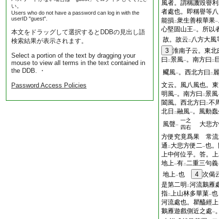
風者。謂稱譏毀譽利
い。
者處也。即稱譽等八
Users who do not have a password can log in with the
userID "guest".
能損
衆生善根華果
二
一
心堅固山王
。所以
本文をドラッグして選択するとDDBの見出し語
一
故。故云
八方大風
検索結果が表示されます。
二
3
淮南子云。東北
Select a portion of the text by dragging your
曰
景風
。南方曰
mouse to view all terms in the text contained in
二
一
二
the DDB. ・
飂風
。西北方曰
一
二
文云。風八風也。東
Password Access Policies
明風
。南方曰
景風
一
二
闔風。西北方曰
不
二
北日
融風
。風動蠢
二
一
一之
風聲
大悲方
一
四右
方便究竟爲果 常流
通
大悲方便二
也。
二
一
上中何位乎。答。上
地上
有
二重三句義
一
二
地上
也
4
次偈
一
是第二明
河流鵝雁
二
指
上山林多華菓
也
二
一
河流處也。瞿醯經上
鵝雁遊戲側近之處
一