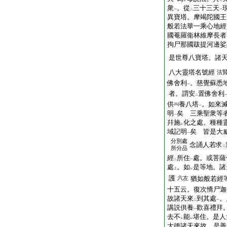
一
レ
二
衆
。從
三十三天
一
二
一
異寶塔。摩竭陀國王
般若法華一乘心地經
國菴羅衞林維摩長者
拘尸那國跋提河邊娑
是世尊八寶塔。諸
八大靈塔名號經
法
佛舍利
。慈覺蘇悉
一
者。謂安
置佛舍利
二
供
養八塔
。如來
一
明
矣 三乘聖衆等
一
幷施
化之處。種種
レ
域記明
矣 皆是大
一
分別處
念誦人若求
二
所分品
經
所住
處。或菩薩
二
一
處
。如
是等地。諸
上
レ
護
六左
猶如般若經
十五云。復次憍尸迦
故諸天來
到其處
。
二
一
講説供養
歡喜禮拜
一
去不
能
堪住。是人
レ
レ
大徳諸天來故。是善