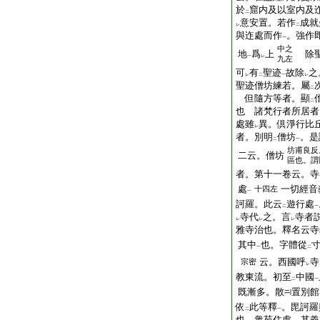
於
窟内及以室内及
二
意安置。若作
成就
レ
二
與迮處而作
。強作
一
中之
地
爲
上
除聖
一
レ
九左
可
有
聖迹
故除
之
レ
二
一
レ
聖迹僧坊練若。屬
二
但隨方等者。顯
二
也 諸梵行者所居者
處雖
異。倶淨行比
レ
者。別明
僧坊
。是
二
一
坊甫良反
二云。僧坊
區也。謂
者。第十一卷云。寺
處
一切經音
十四左
一
訶羅。此云
遊行處
二
一
寺代
之。言
寺者
レ
レ
レ
雅寺治也。釋名云寺
其中
也。字體從
一
二
云。西國呼
寺
宗密
レ
教東流。初至
中國
二
一
既漸多。散
置別館
依
此等釋
。毘訶羅
二
一
也。衆苑住處。其義