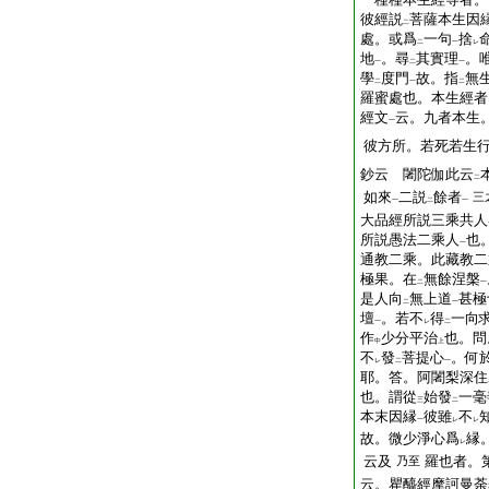
彼經説
菩薩本生因
二
處。或爲
一句
捨
二
一
レ
地
。尋
其實理
。
一
二
一
學
度門
故。指
無
二
一
二
羅蜜處也。本生經者
經文
云。九者本生
一
彼方所。若死若生
鈔云 闍陀伽此云
二
如來
二説
餘者
三
一
二
一
大品經所説三乘共人
所説愚法二乘人
也
一
通教二乘。此藏教二
極果。在
無餘涅槃
二
一
是人向
無上道
甚極
二
一
壇
。若不
得
一向
一
レ
二
作
少分平治
也。問
中
上
不
發
菩提心
。何
レ
二
一
耶。答。阿闍梨深住
也。謂從
始發
一毫
三
二
本末因縁
彼雖
不
一
レ
レ
故。微少淨心爲
縁
レ
云及
羅也者。
乃至
云。瞿醯經摩訶曼荼