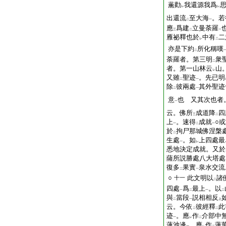
薫勸
我還源我爲
レ
レ
出還流
至大海
。若
二
一
應
爲建
立曼荼羅
三
二
一
雁祕釋也於
中有
二
レ
二
亦是下約
所化稱嘆
二
荼羅者。第三明
衆
二
者。第一山林云
山
レ
又雖
聖迹
。先已明
二
一
除
彼兩處
其外聖迹
二
一
意
也 又其次也者
一
云。佛所
成道降
四
三
二
上
。速得
成就
○
一
二
一
於
拘尸那城佛涅槃
二
生處
。如
上四處最
一
レ
悉地決定成就。又於
薩所説勝處八大塔處
復多
果實
泉水交流
二
一
○
此文明以
諸
十一
二
四處
爲
最上
。以
一
二
一
二
與
當段
説相相反
二
一
上
云。今依
彼經釋
此
二
二
迹
。應
作
介部中
一
レ
二
蓮池邊
。應
作
蓮