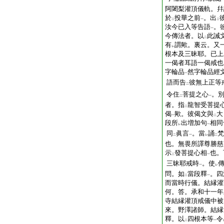
阿闍梨灌頂儀軌。幷
於
投華之前
。出
二
一
二
汝今已入等告語
。
一
今傳法者。以
此誡
二
有
謂歟。裏云。又
レ
根本及三昧耶。已上
一偈者耳語一偈戒也
字輪品
然字輪品經
一
語而告
彼無上正等
二
令住
菩提之心
。
二
一
者。指
龍智受菩提
二
偈
歟。彼偈文與
大
一
二
段所
出増加句
相同
レ
一
同
眞言
。當
誦
梵
二
一
レ
二
也。無畏所譯尊勝慈
示
發菩提心相
也。
二
一
三昧耶戒時
。使
一
レ
問。如
當段釋
。四
二
一
而當時行儀。結縁灌
何。答。承和十一年
寺結縁灌頂戒儀中被
來。野澤諸師。結縁
釋。以
四根本等
令
二
一