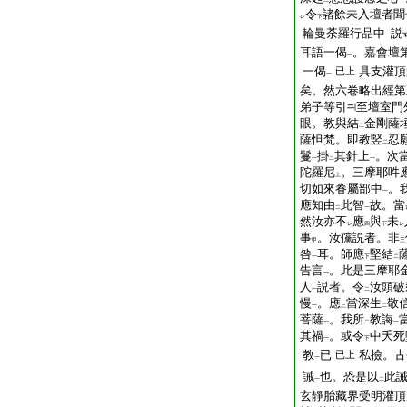
二
一
令
諸餘未入壇者聞
レ
下
輪曼荼羅行品中
説
一
耳語一偈
。嘉會壇
一
一偈
具支灌頂
已上
一
矣。然六卷略出經第
弟子等引
至壇室門
眼。教與結
金剛薩
二
薩怛梵。即教竪
忍
二
鬘
掛
其針上
。次
一
二
一
陀羅尼
。三摩耶吽
上
切如來眷屬部中
。
一
應知由
此智
故。當
二
一
然汝亦不
應
與
未
レ
四
下
レ
事
。汝儻説者。非
甲
三
咎
耳。師應
堅結
一
下
二
告言
。此是三摩耶
一
人
説者。令
汝頭破
一
二
慢
。應
當深生
敬
一
三
二
菩薩
。我所
教誨
一
二
一
其禍
。或令
中夭死
一
下
教
已
私撿。古
已上
一
誡
也。恐是以
此
一
二
玄靜胎藏界受明灌頂