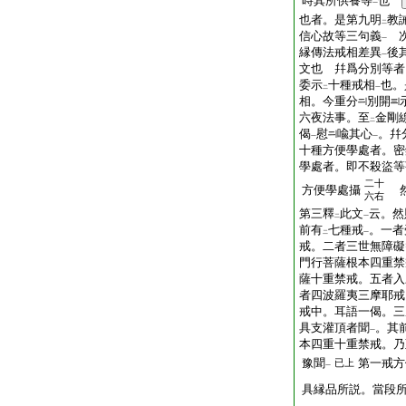
時其所供養等
也
一
也者。是第九明
教
二
信心故等三句義
次
一
縁傳法戒相差異
後
一
文也 幷爲分別等者
委示
十種戒相
也。
二
一
相。今重分
別開
六夜法事。至
金剛
二
偈
慰
喩其心
。幷
一
一
十種方便學處者。密
學處者。即不殺盜等
二十
方便學處攝
然
六右
第三釋
此文
云。然
二
一
前有
七種戒
。一者
二
一
戒。二者三世無障礙
門行菩薩根本四重禁
薩十重禁戒。五者入
者四波羅夷三摩耶戒
戒中。耳語一偈。三
具支灌頂者聞
。其
一
本四重十重禁戒。乃
豫聞
第一戒方
已上
一
具縁品所説。當段