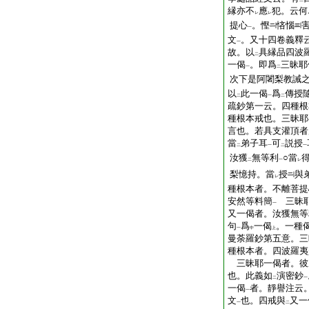
二
縁亦不
應
犯。云何
レ
レ
提心
。慳
悋惱
一
文
。又十四卷義釋
一
故。以
具縁品四波
二
一偈
。即爲
三昧耶
一
二
次下是阿闍梨教誡
以
此一偈
爲
傳授
二
一
二
疏鈔第一云。四種根
種根本戒也。三昧耶
言也。若具支灌頂者
當
弟子耳
可
説授
二
一
二
一
汝獲
無等利
○當
二
一
レ
梨憶持。當
授
與
レ
種根本者。不離菩提
安然等料簡
三昧耶
一
又一偈者。汝獲無等
句
爲
一偈
。一種
一
中
上
曼荼羅鈔第五意。三
種根本者。四波羅夷
三昧耶一偈者。彼
也。此義如
演密鈔
二
一
一偈
者。靜譽注云
一
文
也。四戒與
又一
一
二