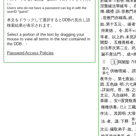
於綖本
○若依
根本
一
二
い。
涅槃綖法華綖等
。
一
Users who do not have a password can log in with the
傳
國禮
訓
世教門
userID "guest".
二
一
レ
世教門亦稱爲
經
本文をドラッグして選択するとDDBの見出し語
レ
レ
如
第十五云
。綖者
検索結果が表示されます。
二
一
持衆徳
。令
其不
一
二
Select a portion of the text by dragging your
等者。以上約
未見
mouse to view all terms in the text contained in
二
闍梨
。五種善根者
the DDB. ・
一
台法界次第二云。此
Password Access Policies
漏不善法門
。成
一
三
1
阿闍梨
乃
第六
供物増減
。謂
一
第七
夜半分
。第七夜如
一
レ
因
五色線
明
六七
二
一
二
詳如何。答。推
之
レ
レ
文云。凡合線時。若
荼羅
。安
置寶瓶
一
種種供養
三藏
已上
上
作法
。其因明
大壇
一
二
第
法
者。讓
下釋
一
二
一
五
次云
攝取弟子
故。
二
一