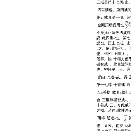
三戒是第十七所
出
レ
四重禁也。第四戒
第五戒耳語一偈。當
委
金剛頂所説用也
文
不應捨正法等四波羅
説
此四重
也。第七
二
一
説也。已上七戒。玄
之。依
此等説
。
レ
二
一
也。但如
上粗述
。
二
一
段釋。躡
十種方便
二
礙智戒
。此目近詞
一
也。密鈔第五云。言
皆由
此道
故。得
二
一
レ
第十七釋
十善戒
云
二
一
至
菩提
故名
修行
二
一
二
合
三世無礙智戒
。
二
一
十善戒
云。今此戒
一
之戒。若住
此性淨
二
二十
而得
通達
也
二
一
二右
也。又云。初授
此
二
歸
○次當
勸
發其