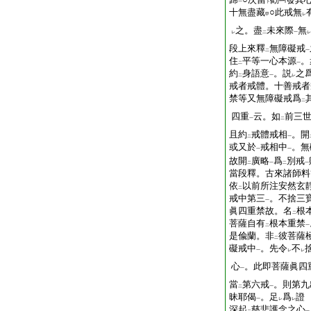
一
下
十無盡藏
○此戒無
甲
レ
之。盡
未來際
無
レ
二
一
レ
段上來釋
無障礙戒
二
一
住
平等一心本源
。
二
一
約
身語意
。説
之
二
一
レ
戒者戒體。十善戒者
禁等又無障礙戒爲
二
四重
云。如
前三
一
二
且約
戒體戒相
。開
二
一
或又於
戒相中
。無
一
一
故開
廣略
爲
別戒
二
一
二
一
當段釋。古來諸師料
依
以前所注安然玄
二
戒中第三
。不捨三
一
眞四重禁故。名
根
二
菩薩自有
根本重禁
二
一
是偸蘭。非
彼菩薩
二
礙戒中
。先令
不
一
レ
レ
心
。此即菩薩眞四
一
當
第六戒
。則第九
二
一
昧耶偈
。足
爲
證
一
レ
レ
深起
慈悲護念之心