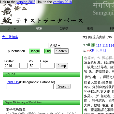
Link to the
version 2015
Link to the
version 2018
疏鈔第一云。此信等
無量生
不
令
失壞
一
レ
二
一
經。三藏中經詮
定
レ
レ
或又五色線表
五智
一
一
等持臂
也。或又羂
一
如
次。主
左右兩邊
ホーム
検索
ご挨拶
組織
利
レ
二
受等者。釋
經如是
二
大正蔵検索
大日經疏演奧鈔 (No.
結等者。文次第云
智證雜鈔注
此文
云
二
一
112
113
114
蒙
指授
。急急不
二
一
レ
点:
有
/
無
]
[CITE]
punctuation
Hangul
Eng
垂
附來
結線
云云
二
一
色等者。作
深祕釋
二
一
TextNo.
Vol.
Page
法五色配屬。如
彼
二
以此五法等者。綖
智
歟。若準釋者。
一
INBUDS
佛智
也 古譯謂之
上
INBUDS
(Bibliographic Database)
經者天竺名
修多羅
二
一
Search
若依
分別功徳論及
二
竺僧銘
縫
衣之綖
二
レ
一
多羅
。所
言綖者。
一
レ
用
。諸佛言教。亦
一
Digital Dictionary of Buddhism
大同。故從
喩立
名
レ
レ
電子佛教辭典
者。蓋是翻譯之家隨
パスワードがない場合は「guest」でログインしてくださ