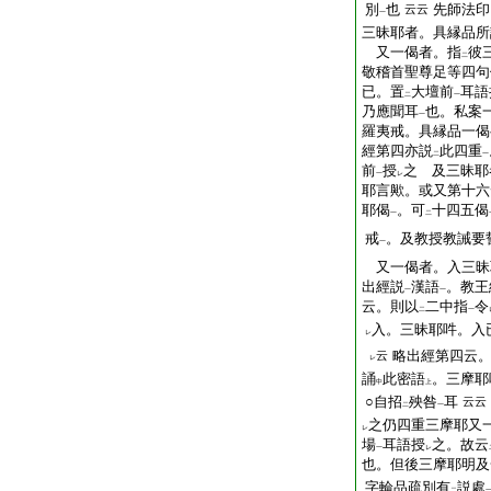
別
也
先師法印
云云
一
三昧耶者。具縁品所
又一偈者。指
彼
二
敬稽首聖尊足等四句
已。置
大壇前
耳語
二
一
乃應聞耳
也。私案
一
羅夷戒。具縁品一偈
經第四亦説
此四重
二
一
前
授
之 及三昧耶
一
レ
耶言歟。或又第十六
耶偈
。可
十四五偈
一
二
戒
。及教授教誡要
一
又一偈者。入三昧
出經説
漢語
。教王
一
一
云。則以
二中指
令
二
一
入。三昧耶吽。入
レ
略出經第四云
云
レ
誦
此密語
。三摩耶
中
上
○自招
殃咎
耳
云云
二
一
之仍四重三摩耶又
レ
場
耳語授
之。故云
一
レ
也。但後三摩耶明及
字輪品疏別有
説處
二