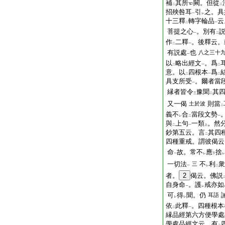
補
其所
闕。但從
二
二
招殃咎耳
引
之。具
一
レ
十三釋
轉字輪品
云
二
一
菩提之心
。別有
一
二
作
二釋
。後釋云。
二
一
有説處
也
八之三十
一
以
略出經文
。爲
二
一
二
意。以
四根本
爲
二
一
二
具支所受
。爾者當
一
縁者皆令
豫聞
其
三
二
又一偈
則當
土於波
二
義不
合
當段文勢
レ
二
一
與
上句
一類
。然
二
一
上
鈔第五云。言
其四
二
四種重戒。謂彼偈云
命
故。常不
應
捨
一
レ
下
レ
一切法
不
利
衆
三
一
レ
二
者。
2
偈云。佛説
自身命
。護
戒亦如
一
レ
可
得
聞。仍
耳語
レ
レ
依
此釋
。四種根本
二
一
縁品經第六方便學處
學處品經文云。有