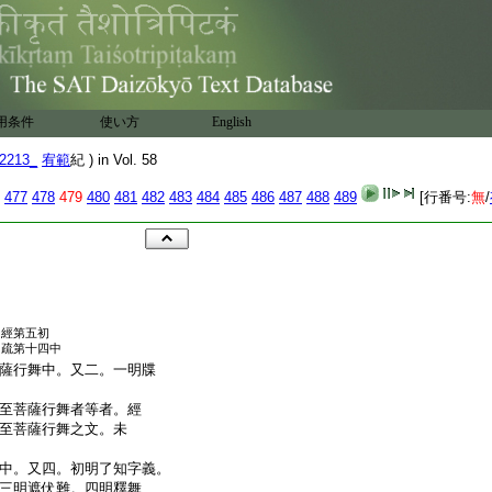
用条件
使い方
English
2213_
宥範
紀 ) in Vol. 58
477
478
479
480
481
482
483
484
485
486
487
488
489
[行番号:
無
/
經第五初
疏第十四中
薩行舞中。又二。一明牒
至菩薩行舞者等者。經
至菩薩行舞之文。未
中。又四。初明了知字義。
三明遮伏難。四明釋舞