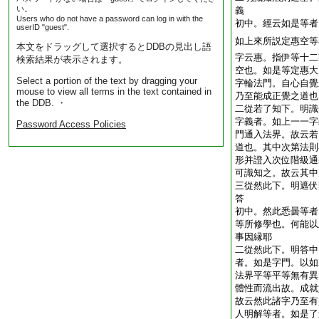
い。
義
Users who do not have a password can log in with the
初中。經云如是等者
userID "guest".
如上來所説定惠空等
本文をドラッグして選択するとDDBの見出し語
字云惠。指伊等十二
検索結果が表示されます。
空也。如是等定惠大
Select a portion of the text by dragging your
字輪法門。自心自覺
mouse to view all terms in the text contained in
乃至能成正覺之道也
the DDB. ・
二從若了知下。明識
字義者。如上一一字
Password Access Policies
門通入法界。故云若
道也。其中次第法則
形并證入次位階級通
可識知之。故云其中
三從然此下。明遮伏
答
初中。然此悉曇等者
等所修學也。何能以
事因縁耶
二從然此下。明答中
者。如是字門。以如
法界平等平等無有異
體性而流出故。成就
故云然此諸字乃至有
人明解等者。如是了