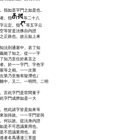
。指如是字門之如是也。
者。指
等二十八
字云定。指
等五字云
空等皆是法佛自内證
之正路也。故云如上來
知法則通塞中。若了知
義能了知之。從一一字
了知乃至住於眞言之
者。於一一字門。字色字
塞等之相。一一次第
次第乃至無有疑滯也｣
難中。又二。一明問。二明
。言此字門是世間童子
此字門成辨如是一大
。然此諸字皆是如來等
來加持故。一一字門皆與
。何以故。從法身内證
如是不可思議業用也。
是不思議業用也。若
達者名爲通達三菩提