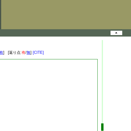
有
] [返り点:
有
/
無
]
[CITE]