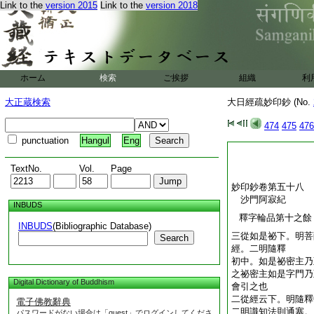
Link to the
version 2015
Link to the
version 2018
ホーム
検索
ご挨拶
組織
利
大正蔵検索
大日經疏妙印鈔 (No.
474
475
476
punctuation
Hangul
Eng
TextNo.
Vol.
Page
妙印鈔卷第五十八
沙門阿寂紀
INBUDS
釋字輪品第十之餘
INBUDS
(Bibliographic Database)
三從如是祕下。明菩
Search
經。二明隨釋
初中。如是祕密主乃
之祕密主如是字門乃
Digital Dictionary of Buddhism
會引之也
二從經云下。明隨釋
電子佛教辭典
二明識知法則通塞。
パスワードがない場合は「guest」でログインしてくださ