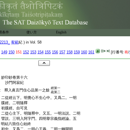
用条件
使い方
English
2213_
宥範
紀 ) in Vol. 58
149
150
151
152
153
154
155
156
157
158
159
160
161
[行番号:
有
/
:
妙印鈔卷第十六
:
沙門阿寂紀
經第一
:
釋入眞言門住心品第一之餘
疏第二
:
二從經云下。明覺心不生心中。又爲二。一明
:
牒經。二明隨釋
:
初牒經。自可見
:
二從心主下。明隨釋中。又五。一明法説。二明
:
譬説。三明入阿字門。四明擧宗義指經論。五
:
明結六箇住心始終
:
初中。又爲二。一明心王義。二明一轉開明