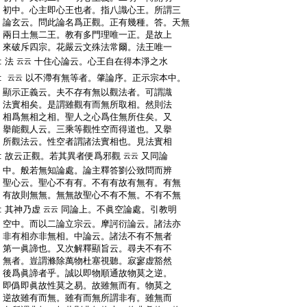
:
初中。心主即心王也者。指八識心王。所謂三
:
論玄云。問此論名爲正觀。正有幾種。答。天無
:
兩日土無二王。教有多門理唯一正。是故上
:
來破斥四宗。花嚴云文殊法常爾。法王唯一
:
法
十住心論云。心王自在得本淨之水
云云
:
以不滯有無等者。肇論序。正示宗本中。
云云
:
顯示正義云。夫不存有無以觀法者。可謂識
:
法實相矣。是謂雖觀有而無所取相。然則法
:
相爲無相之相。聖人之心爲住無所住矣。又
:
擧能觀人云。三乘等觀性空而得道也。又擧
:
所觀法云。性空者謂諸法實相也。見法實相
:
故云正觀。若其異者便爲邪觀
又同論
云云
:
中。般若無知論處。論主釋答劉公致問而辨
:
聖心云。聖心不有有。不有有故有無有。有無
:
有故則無無。無無故聖心不有不無。不有不無
:
其神乃虚
同論上。不眞空論處。引教明
云云
:
空中。而以二論立宗云。摩訶衍論云。諸法亦
:
非有相亦非無相。中論云。諸法不有不無者
:
第一眞諦也。又次解釋顯旨云。尋夫不有不
:
無者。豈謂滌除萬物杜塞視聽。寂寥虚豁然
:
後爲眞諦者乎。誠以即物順通故物莫之逆。
:
即僞即眞故性莫之易。故雖無而有。物莫之
:
逆故雖有而無。雖有而無所謂非有。雖無而