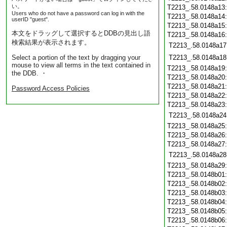
い。
T2213_.58.0148a13
Users who do not have a password can log in with the
T2213_.58.0148a14
userID "guest".
T2213_.58.0148a15
本文をドラッグして選択するとDDBの見出し語
T2213_.58.0148a16
検索結果が表示されます。
T2213_.58.0148a17
Select a portion of the text by dragging your
T2213_.58.0148a18
mouse to view all terms in the text contained in
T2213_.58.0148a19
the DDB. ・
T2213_.58.0148a20
T2213_.58.0148a21
Password Access Policies
T2213_.58.0148a22
T2213_.58.0148a23
T2213_.58.0148a24
T2213_.58.0148a25
T2213_.58.0148a26
T2213_.58.0148a27
T2213_.58.0148a28
T2213_.58.0148a29
T2213_.58.0148b01
T2213_.58.0148b02
T2213_.58.0148b03
T2213_.58.0148b04
T2213_.58.0148b05
T2213_.58.0148b06