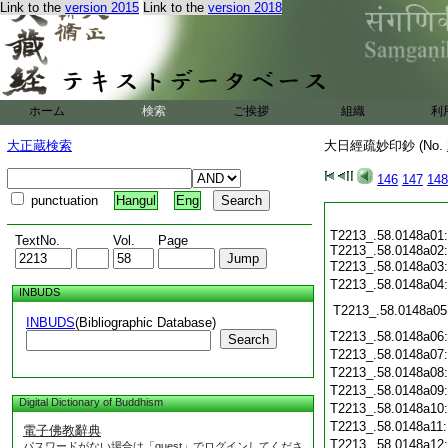
Link to the
version 2015
Link to the
version 2018
ホーム
検索
ご挨拶
組織
利
大正蔵検索
大日經疏妙印鈔 (No.
146
147
148
punctuation
Hangul
Eng
T2213_.58.0148a01:
TextNo.
Vol.
Page
T2213_.58.0148a02:
T2213_.58.0148a03
T2213_.58.0148a04
INBUDS
T2213_.58.0148a05
INBUDS
(Bibliographic Database)
T2213_.58.0148a06
Search
T2213_.58.0148a07
T2213_.58.0148a08
T2213_.58.0148a09
Digital Dictionary of Buddhism
T2213_.58.0148a10
T2213_.58.0148a11
電子佛教辭典
T2213_.58.0148a12
パスワードがない場合は「guest」でログインしてくださ