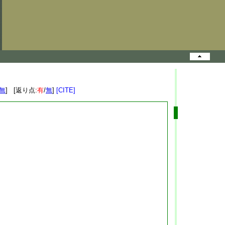
無
] [返り点:
有
/
無
]
[CITE]