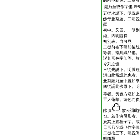
餘同不動也。三處者
處乃至或作字也
云
五從次説下。明説遍
佛母曼荼羅。二明説
羅
初中。又四。一明別
經。四明隨釋
初別表。自可見
二從前布下明前後統
等者。指具縁品也。
説其形色字印等。故
今列之也
三從先説下。明牒經
謂自此當説此也者。
曼荼羅乃至中置如來
四從謂此佛母下。明
等者。黄色方壇如上
置大蓮華。黄色而炎
佛頂
故云謂此
也。若作佛母形者。
於其上置種子字。或
母形乃至或但作字耳
二從捨三下。明説佛
明隨釋