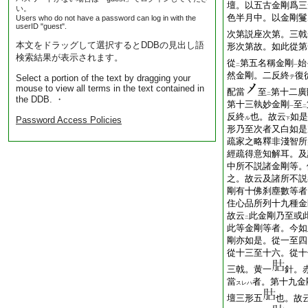
壇。以五古金剛爲三
い。
色半月中。以金剛鬘
Users who do not have a password can log in with the
userID "guest".
次第説座次第。三戟
本文をドラッグして選択するとDDBの見出し語
形次第故。如此從第
検索結果が表示されます。
從
第五名稱金剛
始
二
一
然金剛。二反終
復
Select a portion of the text by dragging your
テ
mouse to view all terms in the text contained in
配當
至
第十二廣
二
the DDB. ・
第十三執妙金剛
至
一
二
反終
也。故云
如是
Password Access Policies
ル
下
形乃至次者又白如是
疏家之略釋非淺智所
經疏得意知解耳。及
中所不説諸金剛等。
之。故云及諸所不説
剛有十佛刹塵數等者
住心品所列十九種金
故云
此金剛乃至或
二
此等金剛等者。今如
剛亦如是。從一至四
從十三至十六。從十
三戟。黄一
針。
當
者。第十九金
スレハ
壇三形五
也。故