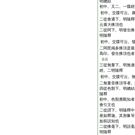
明總結
初中。又二。一牒經
初中。交牒可云。
二從會通下。明隨釋
云廣大佛頂也
二從阿下。明發生佛
明隨釋
初中。交牒可云。
二阿毘掲多佛頂是最
爲印。發生佛頂也者
云云
三從無量下。明無邊
經。二明隨釋
初中。交牒可云。
二無量音佛頂等者。
四從色類下。明總結
隨釋
初中。色類應觀知者
會引文也
二從謂下。明隨釋中
座如釋迦。其形像等
如前説知也
二從佛毫下。明説毫
明隨釋