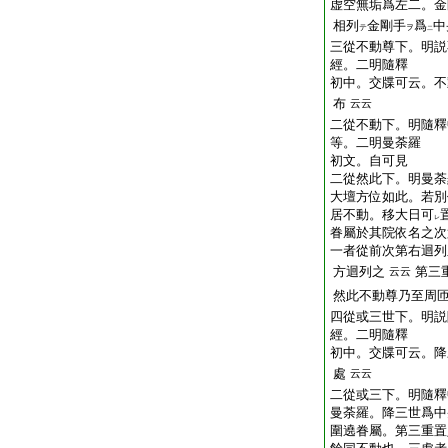
虚空無垢爲左二。金
相列
金剛手
爲
中
テ
ヲ
二
三從不動尊下。明説
經。二明隨釋
初中。交牒可云。不
布
云云
二從不動下。明隨釋
等。二明曼荼羅
初文。自可見
二從然此下。明曼荼
大壇方位如此。若別
居不動。移大日可
レ
眷屬於其院依名之次
一者從前次第右迴列
方迴列之
第三
云云
然此不動尊乃至周
四從或三世下。明説
經。二明隨釋
初中。交牒可云。降
處
云云
二從或三下。明隨釋
曼荼羅。降三世爲中
圍遶眷屬。第三重置