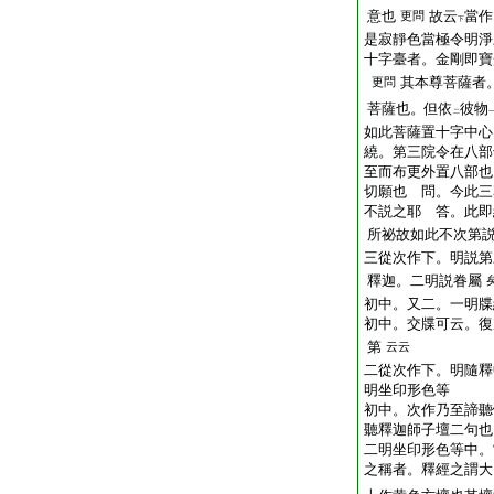
意也
故云
當作
更問
下
是寂靜色當極令明淨
十字臺者。金剛即寶
其本尊菩薩者
更問
菩薩也。但依
彼物
二
如此菩薩置十字中心
繞。第三院令在八部
至而布更外置八部也
切願也 問。今此三
不説之耶 答。此即
所祕故如此不次第
三從次作下。明説第
釋迦。二明説眷屬
初中。又二。一明牒
初中。交牒可云。復
第
云云
二從次作下。明隨釋
明坐印形色等
初中。次作乃至諦聽
聽釋迦師子壇二句也
二明坐印形色等中。
之稱者。釋經之謂大