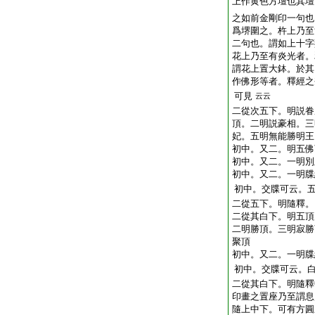
上作黄色方壇也其壇
之如前金剛印一句也
爲堺圍之。杵上乃至
二句也。謂如上十字
花上乃至有炎光者。
謂花上置大鉢。於其
作佛形等者。釋經之
可見
云云
二從次五下。明説眷
頂。二明説豪相。三
妃。五明無能勝明王
初中。又二。明五佛
初中。又二。一明別
初中。又二。一明牒
初中。交牒可云。
二從五下。明隨釋。
二從其白下。明五頂
二明勝頂。三明寂勝
聚頂
初中。又二。一明牒
初中。交牒可云。
二從其白下。明隨釋
印畫之置座乃至謂息
隨上中下。可有方圓