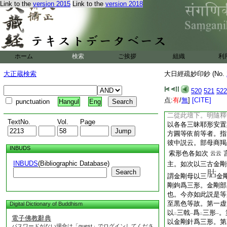
Link to the
version 2015
Link to the
version 2018
寂然金剛。九大金剛
剛。十二廣眼金剛。
疏云大金剛金剛。直以
第九大金剛與第十四金
第十五住無戲論。十
已上經列名也。各
ホーム
検索
ご挨拶
組織
利
所謂大壇者。指具縁
大正蔵検索
大日經疏妙印鈔 (No.
二從此壇下。明諸尊
明牒經。二明隨釋
520
521
522
初中。交牒可云。是
点:
有
/
無
]
[CITE]
punctuation
Hangul
Eng
子
云云
二從此壇下。明隨釋
TextNo.
Vol.
Page
以各各三昧耶形安置
方圓等依前等者。指
彼中説云。部母商羯
INBUDS
索形色各如次
云云
INBUDS
(Bibliographic Database)
主。如次以三古金剛
Search
謂金剛母以三
金
剛鉤爲三形。金剛部
也。今亦如此説是等
至黒色等故。第一虚
Digital Dictionary of Buddhism
以
三戟
爲
三形
。
二
一
二
一
電子佛教辭典
以金剛針爲三形。第
パスワードがない場合は「guest」でログインしてくださ