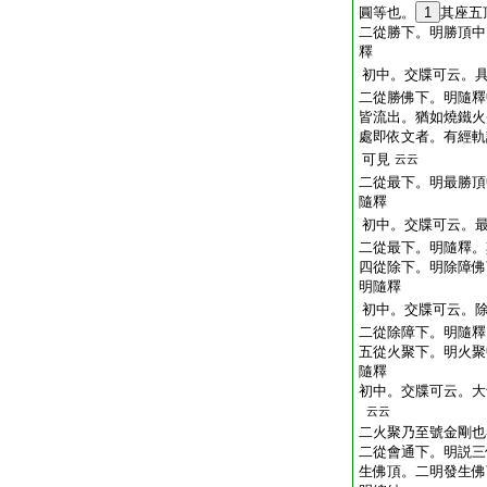
圓等也。
1
其座五
二從勝下。明勝頂中
釋
初中。交牒可云。
二從勝佛下。明隨釋
皆流出。猶如燒鐵火
處即依文者。有經軌
可見
云云
二從最下。明最勝頂
隨釋
初中。交牒可云。
二從最下。明隨釋。
四從除下。明除障佛
明隨釋
初中。交牒可云。
二從除障下。明隨釋
五從火聚下。明火聚
隨釋
初中。交牒可云。大
云云
二火聚乃至號金剛也
二從會通下。明説三
生佛頂。二明發生佛