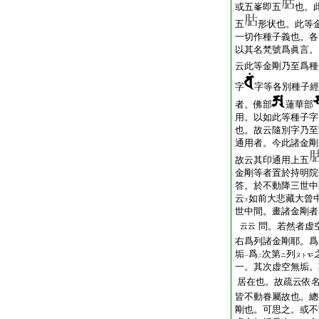
或五峯即五
也。
五
形状也。此等
一切作種子義也。各
以其名梵號爲眞言。
云此等金剛乃至爲種
字
字等各別種子經
者。佛部
蓮華部
用。以如此等種子字
也。故云隨別字乃至
通用者。今此諸金剛
故云其印通用上五
金剛等者置於持明
答。於不動降三世中
云
如前大悲藏大曾
下
世中間。畫諸金剛者
問。若然者虚
云云
右爲列諸金剛耶。爲
垢
爲
次第
列
ニ
ヌト
一
二
一。其次虚空無垢。
居在也。故疏云依
皆不動眷屬故也。總
剛也。可思之。或不