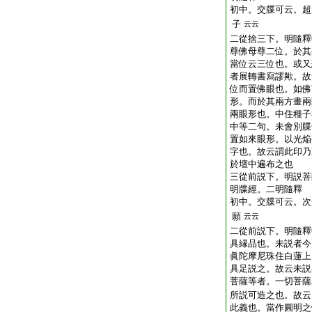
初中。交牒可云。超
子
云云
二從捨三下。明隨釋
尊佛母尊二位。於其
當位云三位也。或又
者展轉書寫謬歟。故
位而置佛眼也。如佛
形。而於其兩方畫兩
兩眼形也。中住種子
中等二句。未會別牒
置如來眼形。以光焔
字也。故云謂此印乃
於壇中遍布之也
三從前説下。明説菩
明牒經。二明隨釋
初中。交牒可云。次
願
云云
二從前説下。明隨釋
具縁品也。未説者今
眞陀摩尼珠住白蓮上
具足説之。故云未説
菩薩等者。一切菩薩
所説可造之也。故云
此義也。當作圓明之