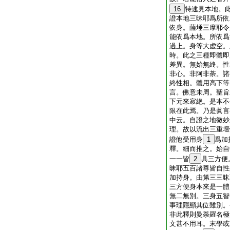
16
特逮見本地。
證本地三昧耶爲所依
依身。薩埵三摩耶令
能依爲本地。所依爲
過上。身等大虚空。
時。此之三種即體即
差異。無始無終。性
非心。非阿非荼。諸
終性相。體用高下等
言。佛意未周。聖旨
下元來寂絶。是本不
限在此焉。乃是眞言
中云。自證之地微妙
理。故以流出三重壇
證他受用身
1
爲加
釋。細而推之。始自
一一皆
2
具三方便
昧耶五百諸尊皆自性
加持身。由第三三昧
三方便身本來是一體
無二無別。三身五智
事理隱顯其位雖別。
非此釋則曼荼羅名極
文甚不用耳。末學或