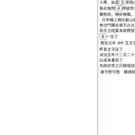
小乘。如是
3
邪執
報在無間
4
擇披世
勝愍然。聊折梗概。
日本國上都比叡山
奉沙門圓珍遊天台次
四天王院案本經釋賛
6
一交了
應安元年
五月
戊申
即直文字誤了
貞治五年十二月二十
以或本書寫了
先師在世之日雖借請
遂可愍可愍 權律