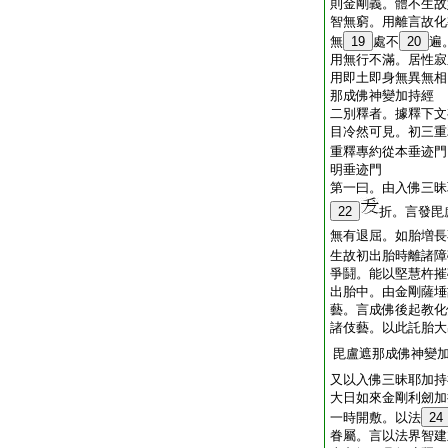
則金剛義。體不生故
智無窮。用離言故化
無
19
處不
20
遍
用無行不滿。居性寂
用即土即身無異無相
那成佛神變加持經
二別釋者。據釋下文
目冷然可見。初三重
重釋專約從本垂迹門
明垂迹門
第一曰。由入佛三昧
22
折。言發毘
無有退屈。如胎増長
生故初出胎時離諸障
爭鬪。能以堅慧杵摧
出胎中。由金剛薩埵
藝。言成佛後起教化
諸伎藝。以此託胎大
毘盧遮那成佛神變
又以入佛三昧耶加持
大日如來金剛利劒加
一時開敷。以法
24
眷屬。言以法界智建