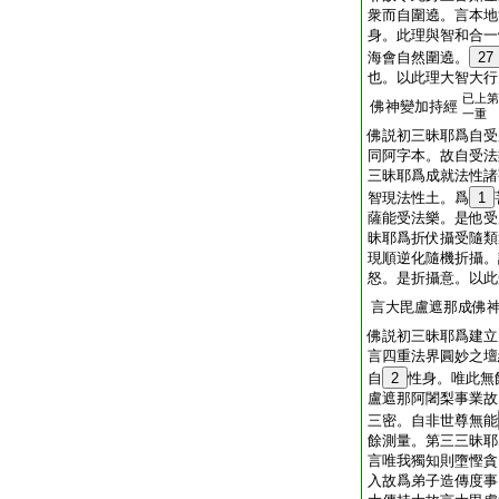
衆而自圍遶。言本地
身。此理與智和合一
海會自然圍遶。
27
也。以此理大智大行
已上第
佛神變加持經
一重
佛説初三昧耶爲自受
同阿字本。故自受法
三昧耶爲成就法性諸
智現法性土。爲
1
薩能受法樂。是他受
昧耶爲折伏攝受隨類
現順逆化隨機折攝。
怒。是折攝意。以此
言大毘盧遮那成佛
佛説初三昧耶爲建立
言四重法界圓妙之壇
自
2
性身。唯此無
盧遮那阿闍梨事業故
三密。自非世尊無能
餘測量。第三三昧耶
言唯我獨知則墮慳貪
入故爲弟子造傳度事