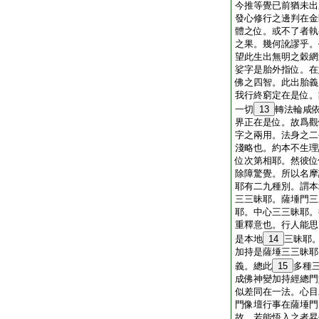
今推等覺已前猶未出
發心修行之邊判在金
體之位。或不了者執
之果。幾何訛謬乎。
望此生出無明之穀網
娑字是胎外指位。在
佛之四智。此出胎義
我行終窮定在是位。
一切
13
轉法輪咸
界正在是位。故爲觀
字之兩用。法身之二
淺略也。約本不生理
位次第相耶。然彼位
除障驚覺。所以名摩
耶有二九種別。謂本
三三昧耶。薩埵門三
耶。中心三三昧耶。
重釋意也。行人能思
是本地
14
三昧耶
加持是薩埵三三昧耶
義。總此
15
多種
成佛神變加持經總門
似差同在一法。心目
門像壇行事在薩埵門
故。若能悟入之者昇