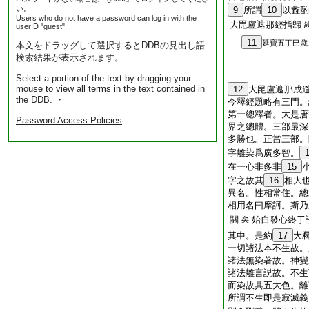
い。
9
所謂
10
以蠡酌
Users who do not have a password can log in with the
大毘盧遮那經指歸
userID "guest".
11
延寶五丁巳歳
本文をドラッグして選択するとDDBの見出し語
検索結果が表示されます。
Select a portion of the text by dragging your
mouse to view all terms in the text contained in
12
大毘盧遮那成
the DDB. ・
今釋經題略有三門。
第一總釋者。大是唐
Password Access Policies
界之總體。三部最深
多勝也。正當三部。
字離染爲廣多智。
在一心非多非
15
字之故其
16
相大
異名。性相常住。總
相用名曰摩訶。斯乃
關
始自發心終于
矣
其中。是約
17
大
一切諸法本不生故。
諸法無染著故。神變
諸法離言説故。不生
而染故具五大色。離
所謂不生即是寂滅義