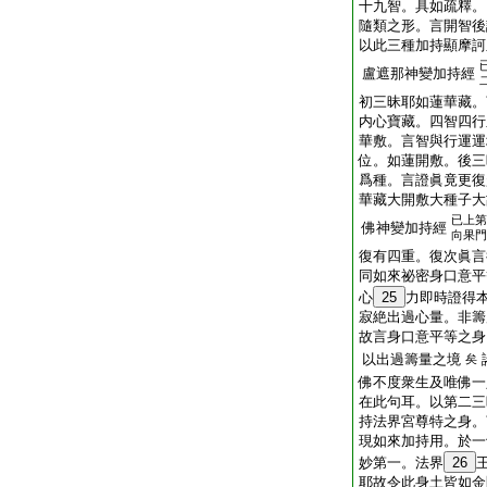
十九智。具如疏釋。
隨類之形。言開智後
以此三種加持顯摩訶
盧遮那神變加持經
初三昧耶如蓮華藏。
内心寶藏。四智四行
華敷。言智與行運運
位。如蓮開敷。後三
爲種。言證眞竟更復
華藏大開敷大種子大
已上第
佛神變加持經
向果門
復有四重。復次眞言
同如來祕密身口意平
心
25
力即時證得
寂絶出過心量。非籌
故言身口意平等之身
以出過籌量之境
矣
佛不度衆生及唯佛一
在此句耳。以第二三
持法界宮尊特之身。
現如來加持用。於一
妙第一。法界
26
耶故令此身土皆如金