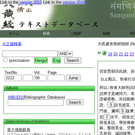
Link to the
version 2015
Link to the
version 2018
ホーム
検索
ご挨拶
組織
利
大正蔵検索
大毘盧舍那經指歸 (N
19
20
21
22
23
punctuation
Hangul
Eng
切皆悉朝宗此經。前
TextNo.
Vol.
Page
台止觀云。智者行
所以
智者大師所説
INBUDS
ニ
説辨才是總持力。若
INBUDS
(Bibliographic Database)
證祕密教。外説顯教
Search
證。
3
諳充彼盲。
門者。邇乖
5
跋摩
悲
7
夫乎。煩張文
Digital Dictionary of Buddhism
莫俟多説。學於佛教
蘇。鑿樹覓金。空費
電子佛教辭典
言老宿。誡訓後學。
パスワードがない場合は「guest」でログインしてくださ