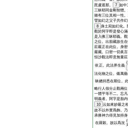
毘盧遮那。
7
如中
三昧耶同金剛智體。
雖有三位其相一性。
譬如幻之父子共作幻
8
身土宛如幻化。
觀於阿字即是發心滿
是入佛三昧耶義。觀
之位。出胎藏故生在
莊嚴正在此位。身密
嚴藏。口密一切眞言
恒沙觀法即意無量莊
依正。此法界生義
法化物之位。備萬藝
昧總持悉在斯位。
略行人假分止觀兩位
一體平等不二。忘凡
明義者。阿字是胎内
10
云如來妙嚴之
故不以外實爲飾。乃
承佛神力得見加持身
在羅穀。故以爲況