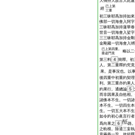
大傳持大故言大毘盧
已上第
經
三重
初三昧耶爲加持如來
佛部一切海會入阿字
三昧耶爲加持蓮華眷
世音一切海會入娑字
三三昧耶爲加持金剛
金剛藏一切海會入嚩
已上第四重。
略以二
垂迹門竟
第三料
4
簡釋。初
人。第二重釋約究竟
果。是事況也。以
後四重中初重約契理
利。第三重亦約果人
約果行。通總論
5
而非因果及自他相。
諸佛本不生。一切諸
本不生。一切四生本
生。一切五大本不生
如令約初心眞言行者
爲向果之
6
路
之軌模。除遣三妄執
意兩義一旨。故頻釋