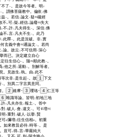
二
一
了不了
。是故今等者。明
一
下
語
。謂佛菩薩教中。偏依
佛
一
二
往益
。若信
論文
疑
礙經
一
二
一
故不
可
疑
經信
論廢
失大
レ
三
レ
レ
雖
不
許
凡夫得生
。深信
佛
レ
レ
二
一
二
論不
言
凡夫不生
。此乃
レ
二
一
作
此釋
。此是況破。非
實
二
一
二
。何玄義中會
通論文
。若尚
一
依
論。故云
不可信用
深心
レ
二
一
擧而已。決定建立自心
決定往生信心
。隨
順此教
。
一
一
爲
他之所
退動
。別解等者。
三
二
一
見。見故生
執。由
此不
レ
レ
解等次非
是生起
。故
1
下文
二
一
行
。別異二字言異意同。
一
者。
2
維摩･
3
瓔珞･
4
仁王等
6
唯識等論。皆明
初地三地
三
許
凡夫亦生
報土
。答中
レ
三
二
一
對
破人
會
違文
。可
増
下
二
一
二
一
重明
重對
破人
以擧
賢
下
二
一
二
更可
彌増
往生信相
。初重
丙
乙
甲
。如來教旨必待
時等
。是
二
一
。豈可
得
言
華嚴純大
レ
レ
下
乘
。又不
可
判
阿含唯小