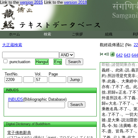
Link to the
version 2015
Link to the
version 2018
諸菩薩於
如來所
。
二
一
向澂清唯依
如來了
二
經典爲
所依
故。於
二
一
引奪
。以
佛所説不
一
下
性義
。猶未
決定
一
二
一
依
此文
。於
大乘
二
一
二
ホーム
検索
ご挨拶
組織
利
密言教名
非了義
。
二
一
了義
。言非
顯了
一
二
一
大正蔵検索
觀經疏傳通記 (No.
22
了義
。第四言略語
一
之教
。初但略説詮
642
643
644
一
レ
不了
。不
是所詮非
一
下
punctuation
Hangul
Eng
即顯
諸聲聞乘亦有
三
二
義經
。此依
説
義
一
三
レ
TextNo.
Vol.
Page
約
所詮理是究竟非
三
二
準
此義
。大乘經中
二
一
亦有
了不了
也。此
二
一
INBUDS
捨
邪歸
正名
了不
レ
二
外道所説名
不了義
INBUDS
(Bibliographic Database)
二
一
歸
大名
了不了
。
Search
二
一
乘教名爲
不了
。第
二
一
名
了不了
。一切大
二
一
雖
是大乘
説法隱密
二
一
Digital Dictionary of Buddhism
爲
令
知
法廣略
名
レ
レ
二
一
不
盡。皆爲
不了
電子佛教辭典
レ
二
一
了義
準
此文
パスワードがない場合は「guest」でログインしてくださ
已上