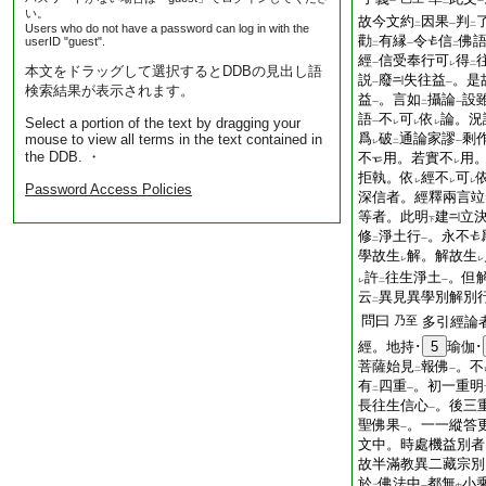
一
二
一
い。
故今文約
因果
判
二
一
二
Users who do not have a password can log in with the
勸
有縁
令
信
佛
userID "guest".
二
一
二
經
信受奉行可
得
一
レ
二
本文をドラッグして選択するとDDBの見出し語
説
廢
失往益
。是
一
一
検索結果が表示されます。
益
。言如
攝論
設
一
二
一
語
不
可
依
論。況
Select a portion of the text by dragging your
一
レ
レ
レ
爲
破
通論家謬
剩
mouse to view all terms in the text contained in
レ
二
一
the DDB. ・
不
用。若實不
用
レ
拒執。依
經不
可
レ
レ
レ
Password Access Policies
深信者。經釋兩言竝
等者。此明
建
立
下
修
淨土行
。永不
二
一
學故生
解。解故生
レ
レ
許
往生淨土
。但
レ
二
一
云
異見異學別解別
二
問曰
乃至
多引經論
經。地持･
5
瑜伽･
菩薩始見
報佛
。不
二
一
有
四重
。初一重明
二
一
長往生信心
。後三
一
聖佛果
。一一縱答
一
文中。時處機益別者
故半滿教異二藏宗別
於
佛法中
都無
小