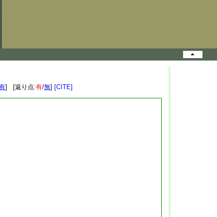
有
] [返り点:
有
/
無
]
[CITE]