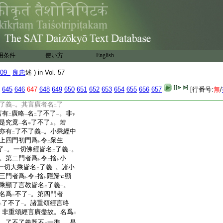
深植
正信
深植
清淨
。一
二
一
二
一
義經典
非
不了義
。了義
一
二
一
佛所説法毘奈耶
。不
可
二
一
レ
二
了義經依
種種門
辨
本
二
一
二
。尚生
疑惑
。非
了義
故。即
二
一
中
上
中
顯了言教名爲
了義
。隱
一
二
一
用条件
使い方
English
非若顯了所詰究竟。名爲
二
。所詮之理又無
究竟
名
不
二
一
二
09_
良忠
述 ) in Vol. 57
廣門者。謂雖
是大乘明顯
二
理未
盡。所
明未
周。名爲
645
646
647
648
649
650
651
652
653
654
655
656
657
[行番号:
無
/
レ
レ
レ
二
究竟理
名
不了
也。由
此
二
一
中
上
レ
了義
。其言廣者名
了
一
二
言有
廣略
名
了不了
。非
二
一
二
一
下
是究竟
名
了不了
。若
一
中
上
亦有
了不了義
。小乘經中
二
一
上四門初門爲
令
衆生
レ
二
了
。一切佛經皆名
了義
。
一
二
一
。第二門者爲
令
捨
小
レ
二
レ
一切大乘皆名
了義
。諸小
二
一
三門者爲
令
捨
隱歸
顯
レ
二
レ
乘顯了言教皆名
了義
。
二
一
名爲
不了
。第四門者
二
一
了不了
。諸重頌經言略
二
一
。非重頌經言廣盡故。名爲
二
。了不了義既不
一準
。是