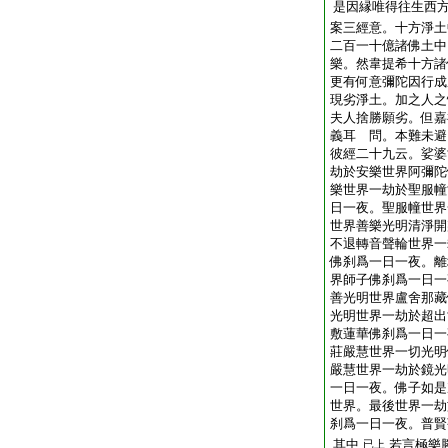
是因縁唯得往生西
案三經意。十方淨土
二百一十億諸佛土中
樂。然韋提希十方諸
更有何意彌陀因行成
現劣淨土。加之人之
夫人捨勝願劣。但嘉
義耳 問。本難未避
彼經二十九云。娑婆
劫於安樂世界阿彌陀
樂世界一劫於聖服幢
日一夜。聖服幢世界
世界善樂光明清淨開
不退轉音聲輪世界一
佛刹爲一日一夜。離
界師子佛刹爲一日一
善光明世界盧舍那藏
光明世界一劫於超出
敷蓮華佛刹爲一日一
莊嚴慧世界一切光明
嚴慧世界一劫於鏡光
一日一夜。佛子如是
世界。最後世界一劫
刹爲一日一夜。普賢
其中
若言極樂
已上