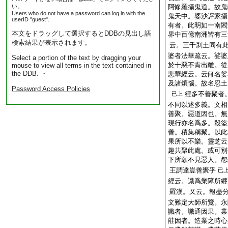
い。
阿修羅攝鬼道。故鬼
Users who do not have a password can log in with the
鬼天中。婆沙評家攝
userID "guest".
有者。此明如一南閻
本文をドラッグして選択するとDDBの見出し語
界中百億南洲皆有三
検索結果が表示されます。
云。三千刹土同有
婆者法華疏云。娑婆
Select a portion of the text by dragging your
於十惡不肯出離。從
mouse to view all terms in the text contained in
the DDB. ・
悲華經云。云何名娑
及諸煩惱。故名忍土
Password Access Policies
經多不善聚者
已上
不同以述多義。文相
善聚。惡道因也。無
現行亦名爲多。殺盜
善。積集稱聚。以此
果所以不樂。靈芝云
趣共聚此處。或可別
下所願不見惡人。怨
王調達豈善聚乎
已
經云。識爲業障所纒
羅漢。又云。報盡
文難定大師所覽。永
識者。識通因果。業
莊因者。造業之時心