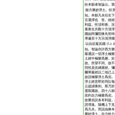
但本願者智論云。寶
餘方勝妙淨土。但
知。本願凡夫往生下
言選擇也 答。經經
利益。何須和會。況
量衆生共觀十方清淨
國如阿彌陀佛先世時
導遍至十方示清淨國
以自莊嚴其國
已上
知。智論亦許西方勝
嚴通説一切淨土極樂
土經中極樂爲勝。於
故。所望不同。故不
同性及倶絺羅經。彌
爾華嚴經以二地已上
故説極樂淨土爲劣。
淨土經意即於同位報
云超諸佛刹。斯乃於
選取國故。四十八願
若約自力極樂爲劣。
故勝劣説各有利益。
證増進。隨機上下見
爲凡夫。而説由佛本
勝妙淨土。自力他力