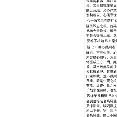
云業能莊識。業莊果
果。其果報識隨業亦
故云莊識。又心作業
引契經云。心能導世
心一法皆自在隨行
隔生即忘之義。昔雖
兄弟今責爲奴。般舟
非是菩提増上縁。念
受報不相知
樂
已上
親
眞心徹到者
已上
爾也。言三心者。心
未曾措心觀行。焉是
轉應成三心 問。經
答。當文雖無看前後
云厭穢欣淨。其厭欣
口陳願我。豈不徹到
及業。即是生死之根
有流。故絶生死之根
千劫常在纒縛。唯殺
因縁業果相續
已上
者調達等名名爲惡聲
又淨影云。以閻浮提
所以不樂。宿世罪行
名爲惡聲。願己不聞