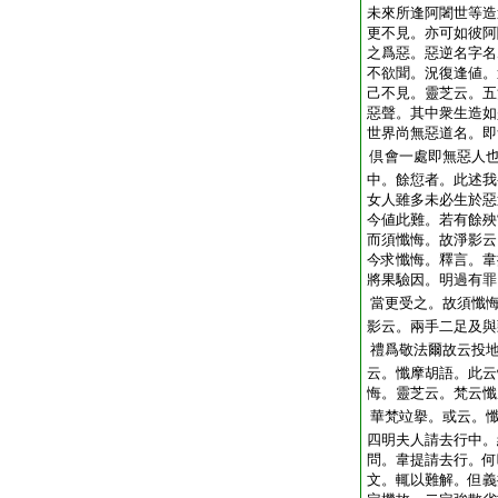
未來所逢阿闍世等造
更不見。亦可如彼阿
之爲惡。惡逆名字名
不欲聞。況復逢値。
己不見。靈芝云。五
惡聲。其中衆生造如
世界尚無惡道名。即
倶會一處即無惡人
中。餘愆者。此述我
女人雖多未必生於惡
今値此難。若有餘殃
而須懺悔。故淨影云
今求懺悔。釋言。韋
將果驗因。明過有罪
當更受之。故須懺
影云。兩手二足及與
禮爲敬法爾故云投
云。懺摩胡語。此云
悔。靈芝云。梵云懺
華梵竝擧。或云。
四明夫人請去行中。
問。韋提請去行。何
文。輒以難解。但義