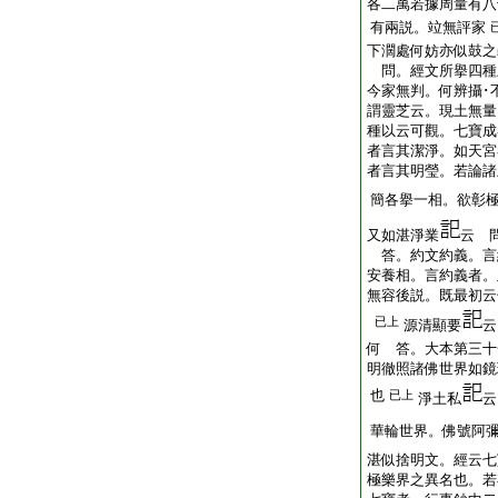
各二萬若據周量有八
有兩説。竝無評家
下濶處何妨亦似鼓之
問。經文所擧四種
今家無判。何辨攝･
謂靈芝云。現土無量
種以云可觀。七寶成
者言其潔淨。如天宮
者言其明瑩。若論諸
簡各擧一相。欲彰
又如湛淨業
云 
答。約文約義。言
安養相。言約義者。
無容後説。既最初云
已上
源清顯要
云
何 答。大本第三十
明徹照諸佛世界如鏡
也
已上
淨土私
云
華輪世界。佛號阿
湛似捨明文。經云七
極樂界之異名也。若