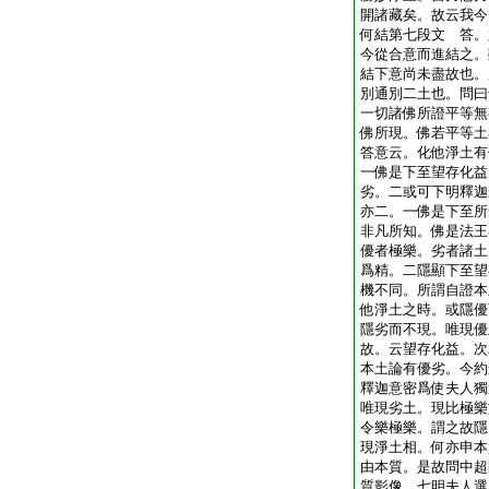
開諸藏矣。故云我今
何結第七段文 答。
今從合意而進結之。
結下意尚未盡故也。
別通別二土也。問曰
一切諸佛所證平等無
佛所現。佛若平等土
答意云。化他淨土有
一佛是下至望存化益
劣。二或可下明釋迦
亦二。一佛是下至所
非凡所知。佛是法王
優者極樂。劣者諸土
爲精。二隱顯下至望
機不同。所謂自證本
他淨土之時。或隱優
隱劣而不現。唯現優
故。云望存化益。次
本土論有優劣。今約
釋迦意密爲使夫人獨
唯現劣土。現比極樂
令樂極樂。謂之故隱
現淨土相。何亦申本
由本質。是故問中超
質影像。七明夫人選