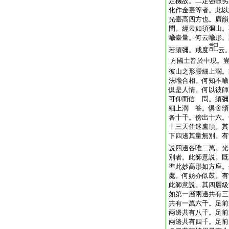
定機故。二定強散劣
化作金臺等者。此以
光臺高四方也。廣韻
問。經云如須彌山。
喩臺量。何云喩形。
若須彌。戒度
云
方國土皆於中現。
彼山之形腰細上濶。
法喩合相。何知不喩
倶是人情。何以彼師
可仰而信 問。須彌
細上濶 答。倶舍頌
各十千。傍出十六。
十三天住迷盧頂。其
下四邊其量無別。有
説四邊各唯二萬。光
別者。此師意説。既
準此妙高形如方座。
處。何妨亦似鼓。有
此師意説。其四層級
如第一層兩邊共有三
共有一萬六千。足前
兩邊共有八千。足前
兩邊共有四千。足前