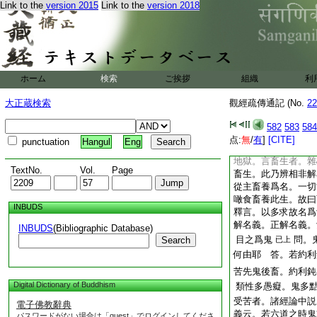
Link to the
version 2015
Link to the
version 2018
金。光色映樹故爲名
洲。即別指南洲也。
且從近論令易解耳。
濁惡最甚。故特標
濁謂五濁。即見煩惱
ホーム
検索
ご挨拶
組織
利
濁。亦名五滓。惡
明出所厭境中。經地
大正蔵検索
觀經疏傳通記 (No.
22
云。地獄外國名曰泥
樂故名爲地獄。地持
582
583
584
梨。此皆約就厭心以
点:
無
/
有
]
[CITE]
punctuation
Hangul
Eng
之。地下牢獄。是彼
地獄。言畜生者。雜
TextNo.
Vol.
Page
畜生。此乃辨相非解
從主畜養爲名。一切
噉食畜養此生。故曰
INBUDS
釋言。以多求故名爲
解名義。正解名義。
INBUDS
(Bibliographic Database)
目之爲鬼
問。
Search
已上
何由耶 答。若約利
苦先鬼後畜。約利鈍
Digital Dictionary of Buddhism
類性多愚癡。鬼多黠
受苦者。諸經論中説
電子佛教辭典
義云。若六道之時鬼
パスワードがない場合は「guest」でログインしてくださ