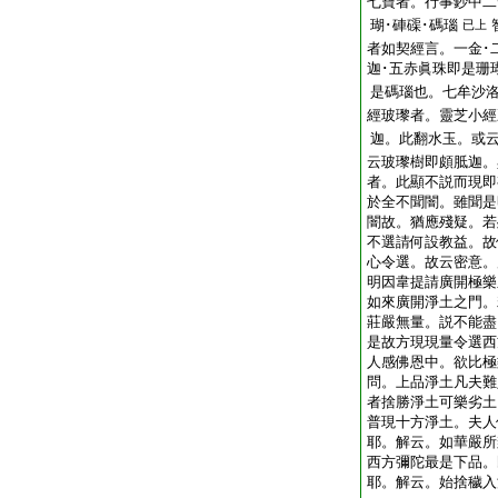
七寶者。行事鈔中二
瑚･硨磲･碼瑙
已上
者如契經言。一金･
迦･五赤眞珠即是珊
是碼瑙也。七牟沙
經玻瓈者。靈芝小經
迦。此翻水玉。或
云玻瓈樹即頗胝迦。
者。此顯不説而現即
於全不聞闇。雖聞是
闇故。猶應殘疑。若
不選請何設教益。故
心令選。故云密意。
明因韋提請廣開極樂
如來廣開淨土之門。
莊嚴無量。説不能盡
是故方現現量令選西
人感佛恩中。欲比極
問。上品淨土凡夫難
者捨勝淨土可樂劣土
普現十方淨土。夫人
耶。解云。如華嚴所
西方彌陀最是下品。
耶。解云。始捨穢入