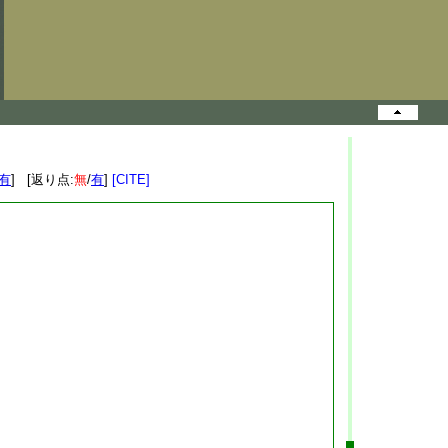
有
] [返り点:
無
/
有
]
[CITE]