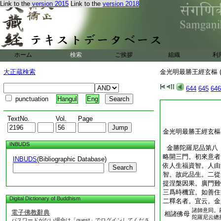
Link to the
version 2015
Link to the
version 2018
ホーム
検索
ご挨拶
組織
利
大正蔵検索
金光明最勝王經玄樞 (
644
645
646
punctuation
Hangul
Eng
TextNo.
Vol.
Page
金光明最勝王經玄樞
INBUDS
金勝陀羅尼品第八
略開三門。初來意者
INBUDS
(Bibliographic Database)
依人生福資智。人由
Search
智。故此品生。二從
提涅槃因果。廣門難
三爲時機宜。如善住
Digital Dictionary of Buddhism
二釋名者。宜云。金
諸師意同。
電子佛教辭典
相諸佛母
陀羅尼云總
パスワードがない場合は「guest」でログインしてくださ