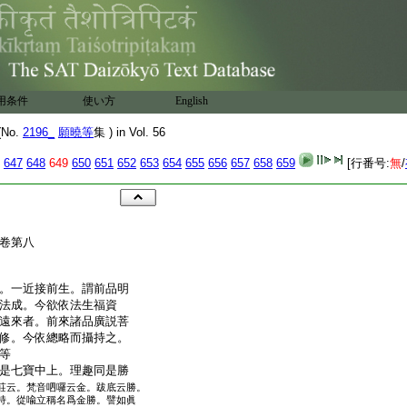
用条件
使い方
English
No.
2196_
願曉等
集 ) in Vol. 56
647
648
649
650
651
652
653
654
655
656
657
658
659
[行番号:
無
/
卷第八
。一近接前生。謂前品明
法成。今欲依法生福資
遠來者。前來諸品廣説菩
修。今依總略而攝持之。
等
是七寶中上。理趣同是勝
莊云。梵音呬囉云金。跋底云勝。
持。從喩立稱名爲金勝。譬如眞