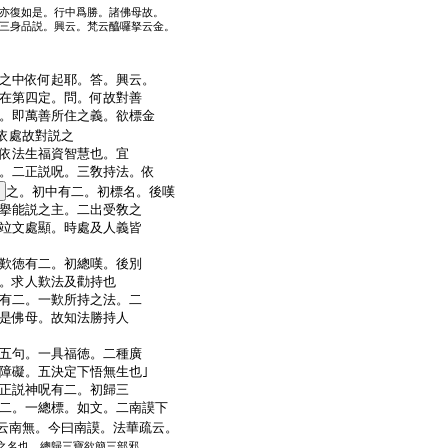
亦復如是。行中爲勝。諸佛母故。
三身品説。興云。梵云醯囉拏云金。
之中依何起耶。答。興云。
在第四定。問。何故對善
。即萬善所住之義。欲標金
依處故對説之
依法生福資智慧也。宜
。二正説呪。三敎持法。依
之。初中有二。初標名。後嘆
擧能説之主。二出受敎之
竝文處顯。時處及人義皆
歎徳有二。初總嘆。後別
。求人歎法及勸持也
有二。一歎所持之法。二
是佛母。故知法勝持人
五句。一具福徳。二種廣
障礙。五決定下悟無生也｣
正説神呪有二。初歸三
二。一總標。如文。二南謨下
云南無。今曰南謨。法華疏云。
之名也。總歸三寶欲簡三部邪