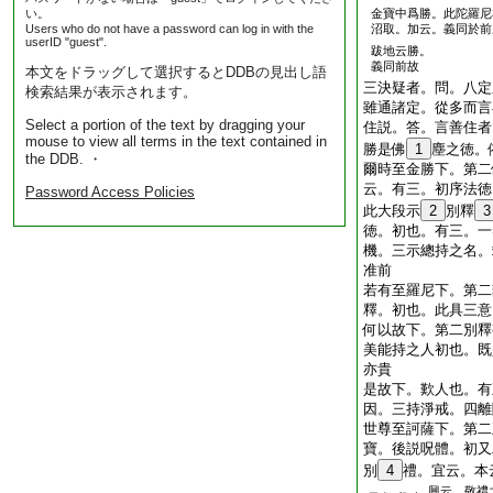
い。
金寶中爲勝。此陀羅尼
Users who do not have a password can log in with the
沼取。加云。義同於前
userID "guest".
跋地云勝。
義同前故
本文をドラッグして選択するとDDBの見出し語
三決疑者。問。八定
検索結果が表示されます。
雖通諸定。從多而言
Select a portion of the text by dragging your
住説。答。言善住者
mouse to view all terms in the text contained in
勝是佛
1
塵之徳。
the DDB. ・
爾時至金勝下。第二
云。有三。初序法徳
Password Access Policies
此大段示
2
別釋
3
徳。初也。有三。一
機。三示總持之名。
准前
若有至羅尼下。第二
釋。初也。此具三意
何以故下。第二別釋
美能持之人初也。既
亦貴
是故下。歎人也。有
因。三持淨戒。四離
世尊至訶薩下。第二
寶。後説呪體。初又
別
4
禮。宜云。本
興云。敬禮