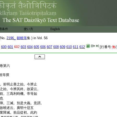
用条件
使い方
English
No.
2196_
願曉等
集 ) in Vol. 56
600
601
602
603
604
605
606
607
608
609
610
611
612
[行番号:
無
/
卷第六
願曉等撰
。前明止善之始。今辨止
之始。今辨其終。故梁云。
前。三爲利時機。帝等如
也
障。三滅。別是大義。意謂。
故曉述云。廣明十惡五
業障滅。前品從初。此約