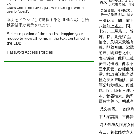
莊即取之。加云
終名
い。
毘耶奢云滅。沼
Users who do not have a password can log in with the
云滅業障。興同加云。
userID "guest".
云一切業障滅品。從方
本文をドラッグして選択するとDDBの見出し語
三決疑者。問。前明
検索結果が表示されます。
八義如上述之。問。
七八。三釋爲正。餘
Select a portion of the text by dragging your
辨。答。此是謬也。
mouse to view all terms in the text contained in
論之。又曉來意唯有
the DDB. ・
義。即擧初四。沼爲
Password Access Policies
初云。明滅惡之中。
悔法滅除。此即三藏
夢自能悔過。餘衆不
三來意云。妙幢但陳
露。故請佛説悔之法
幢之夢久來願修。夢
等請無妙幢文。何虛
也。問。障有三種。
本。苦報唯末。業即
爾時世尊下。明戒有
品文有四。一如來
下大衆諮請。三佛告
時天帝釋及恒河女
有二。初歎能益之人