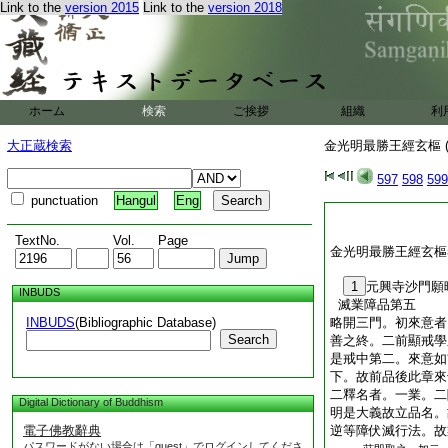
Link to the
version 2015
Link to the
version 2018
ホーム
検索
ご挨拶
組織
利
大正蔵検索
金光明最勝王經玄樞 (
597
598
599
punctuation
Hangul
Eng
TextNo.
Vol.
Page
金光明最勝王經玄樞
1
元興寺沙門
INBUDS
滅業障品第五
INBUDS
(Bibliographic Database)
略開三門。初來意者
Search
善之終。二前顯戒學
是戒中第二。來意如
下。故前品後此章來
二釋名者。一業。二
Digital Dictionary of Buddhism
明是大義故立品名。
電子佛教辭典
逆等障伏滅行法。故
パスワードがない場合は「guest」でログインしてくださ