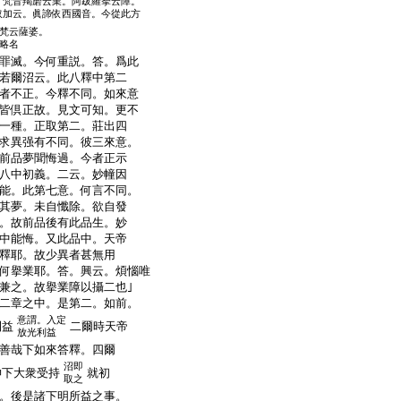
。梵音羯磨云業。阿跋羅拏云障。
取加云。眞諦依西國音。今從此方
梵云薩婆。
略名
罪滅。今何重説。答。爲此
若爾沼云。此八釋中第二
者不正。今釋不同。如來意
皆倶正故。見文可知。更不
一種。正取第二。莊出四
求異强有不同。彼三來意。
前品夢聞悔過。今者正示
八中初義。二云。妙幢因
能。此第七意。何言不同。
其夢。未自懺除。欲自發
。故前品後有此品生。妙
中能悔。又此品中。天帝
釋耶。故少異者甚無用
何擧業耶。答。興云。煩惱唯
兼之。故擧業障以攝二也｣
二章之中。是第二。如前。
意謂。入定
利益
二爾時天帝
放光利益
善哉下如來答釋。四爾
沼即
神下大衆受持
就初
取之
。後是諸下明所益之事。