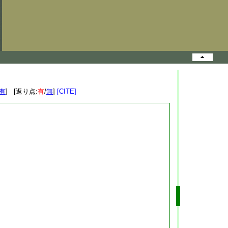
有
] [返り点:
有
/
無
]
[CITE]