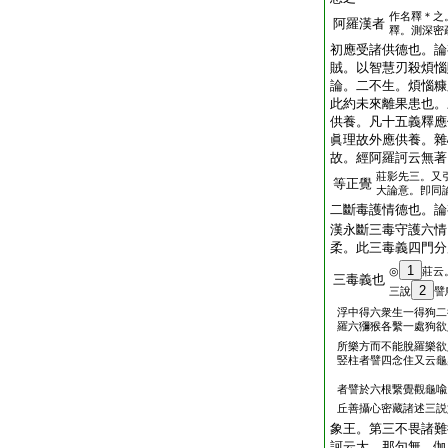
作名釋＊之
阿羅漢者
釋。測深密
初應受諸供德也。論
賊。以智慧刃殺煩惱
論。二不生。煩惱糠
此約未來離果患也。
供養。凡十五義釋應
眞理故外應供養。雜
故。經阿羅訶云無著
莊影先三。又
等正覺
大論意。卽同
二斷毒護情德也。論
漢永斷三毒守護六情
柔。此三毒義四門分
1
◎
莊云
三毒義也
2
三說
譬
浮中得六衆生一得狗二
羅六獼猴各繫一處狗欲
所樂方而不能脫羅樂欲
竪柱者譬四念住又云龜
者譬於六根繋覺觀龜喩
丘善攝心密藏諸述三説
象王。第三不畏諸難
訶云大。那句無。伽