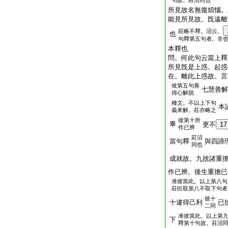
句故。莊沼同也
所見故名無復煩惱。
能見所見故。旣遠離
莊略不釋。沼云。
也
句釋第五句者。非
本釋也
問。何此句云當上釋
所見旣是上惑。起惑
在。離此上惑故。言
彼第五句善
七慧善解
得心解脱
種文。不以上下句
本
義來解。莊亦略之
彼第十所
畢
更不
17
作已辨
莊沼
當句釋
與四諦
同也
成就故。九捨諸重
作已辨。後生重擔已
准彼當此。以上第八句
莊但取第八不取下句者
彼十
十逮得己利
已
二同
准彼當此。以上第
下
釋第十句故。莊沼