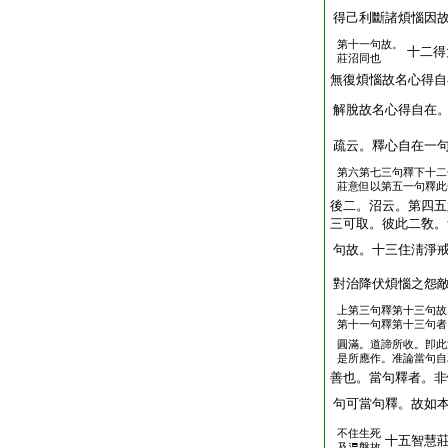
得己利斷諸煩惱因
第十一句故。
十二得
莊沼同也
無復煩惱故名心得自
解脫故名心得自在
疏云。釋心自在一
第六第七三句釋下十二
莊意但以第五一句釋此
後二。沼云。第四五
三可取。彼此二敎。
句故。十三住淸淨
對治降伏煩惱之怨
上第三句釋第十三句故
第十一句釋第十三句者
圓滿。道諦所收。卽此
是所應作。准論當句自
善也。當句釋者。非
句可當句釋。故如
不住生死
十五智慧
及𣵀槃故