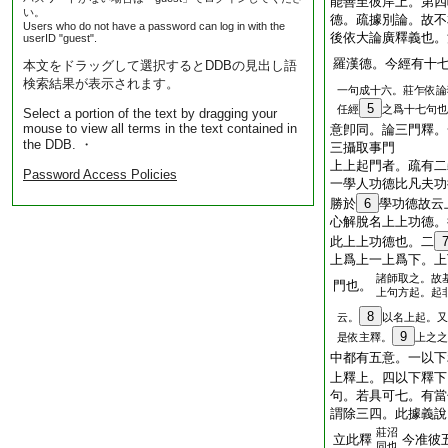
能善至彼岸上。第四
い。
德。疏據別論。故不
Users who do not have a password can log in with the
後依大論廣釋義也。
userID "guest".
羅漢德。今經有十
本文をドラッグして選択するとDDBの見出し語
検索結果が表示されます。
一句成十六。莊乍依論
5
任經
之爲十七句也
Select a portion of the text by dragging your
mouse to view all terms in the text contained in
意卽同。論三門釋。
the DDB. ・
三攝取事門
上上起門者。疏有二
Password Access Policies
一學人功德比凡夫功
勝於
6
學功德故云
心解脫名上上功德。
此上上功德也。二
上爲上一上爲下。上
諸師取之。故
門也。
上句方起。起
8
云。
以名上起。又
9
是依主釋。
上之之
中都有五意。一以下
上釋上。四以下釋下
句。若具可七。有當
謂除三四。此據義說
莊沼
立此釋
今准彼
同也