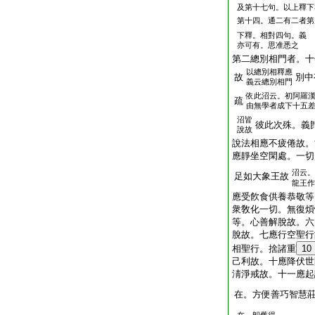
及第十七句。以上釋下
第十四。通二有二者第
下釋。相對四句。義
亦可有。思准悉之
第二總別相門者。十
以總別相釋應
故
別中
義云總別相門
依此沼云。初阿羅
疏
由無學者成下十五
沼皆
彼此次殊。義
說故
說法相應不疲倦故。
應靜坐空閑處。一切
沼云。
足如大象王故
龍王作
應受飮食供養恭敬等
衆敎化一切。無復煩
等。心善解脫故。六
脫故。七應行空聖行
相聖行。捨諸重
10
己利故。十應降伏世
淸淨戒故。十一應起
在。方便善巧智慧