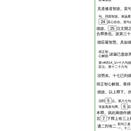
見道修道智故。當
句。同因智故。准論應
24
其心自在。當句
德故。
25
注文開
合釋善也。故第三十
德莊嚴智慧。具如
得正智
諸漏已盡故
心解脱
第<#0514_1/>十六
莊云。第十二十六句
須勞矣。十七已到
得正智心解脫。善得
德故。以上釋下。
5
沼卽
云。第六七句
6
等故爲當句釋。
莊
本釋。就此兩德作總
言
7
下釋上有三上
初句三者
通二卽有二
一。十二