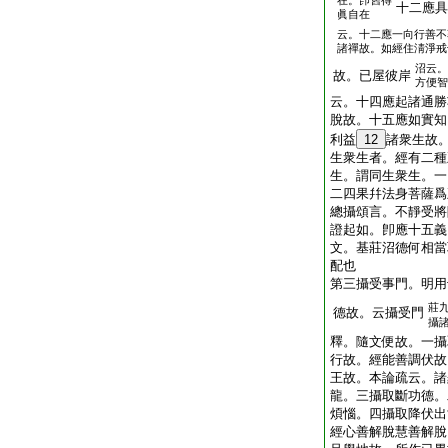
在。卽舊得
十二應具
眞自在
云。十二應一向行善不
諸禪故。如經住淸淨戒
沼云。
故。已屋彼岸
方便智
云。十四應起諸通勝
脫故。十五應如實知
利益
12
諸衆生故
生衆生者。經有二種
生。謂同生衆生。一
二四果幷法身菩薩爲
總攝頌言。不靜受將
證起如。卽應十五義
文。基莊沼德何相當
配也
第三攝受事門。明用
莊
德故。云攝受門
攝
釋。隨文便故。一攝
行故。經能善調伏故
王故。本論疏云。諸
龍。三攝取斷功德。
煩惱。四攝取降伏出
經心善解脫慧善解脫