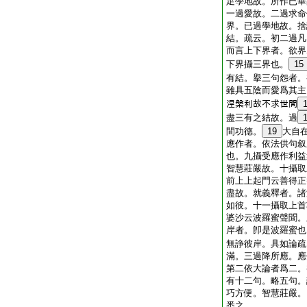
足學地故。所作已畢
一過愛故。二過求命
界。已過學地故。捨
結。疏云。初二過凡
而言上下界者。欲界
下界攝三界也。
15
有結。擧三句怨者。
雖具五陰而愛爲其主
𣵀槃利故不求世間
盡三有之結故。過
間功德。
19
大自
應作者。依法供句叙
也。九攝受應作利益
智慧莊嚴故。十攝取
前上上起門云善得正
盡故。就義釋者。諸
如彼。十一攝取上首
婆沙云波羅蜜聲聞。
岸者。卽是波羅蜜也
無諍彼岸。具如論疏
滿。三過降所應。應
第二依大論者爲二。
有十二句。略五句。
巧方便。智慧莊嚴。
悉之