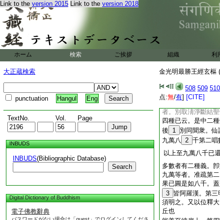
Link to the
version 2015
Link to the
version 2018
三說也。興云。衆者衆
可以彼兩和此
14
如之僧釋衆也
豈無兩和。今謂。此
大論旣云。是中二種
ホーム
検索
ご挨拶
組織
利
依此莊
受歳種種得作
而受名
大正蔵検索
金光明最勝王經玄樞 (
何故金剛仙論云
芻
倶取斷煩惱盡得羅漢
508
509
510
不取白四羯磨等九種
点:
無
/
有
]
[CITE]
punctuation
Hangul
Eng
二義。羯磨等事是通
者。別取淸淨斷結聖
TextNo.
Vol.
Page
四種已云。是中二種
後
1
別同聞衆。仙
九萬八
2
千第二唱
INBUDS
以上至九萬八千已
INBUDS
(Bibliographic Database)
多數者有二種義。卽
Search
九萬等者。准疏第二
果已圓是如八千。蓋
3
皆阿羅漢。第三
Digital Dictionary of Buddhism
須明之。又以位釋大
丘也
電子佛教辭典
パスワードがない場合は「guest」でログインしてくださ