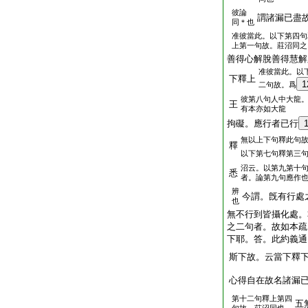
彼論
謂諸漏已盡
同＊也
准彼當此。以下第四句
上第一句故。莊沼同之
善得心解脫善得慧解
准彼當此。以
下釋上
1
二句故。爲
彼第八句人中大龍
王
有本亦如大龍
拘礙。應行者已行
無以上下句釋此句
釋
以下第七句釋第三
沼云。以第九第十
悉
者。論第九句應作
辨
今謂。旣有行處
也
無不行到皆攝化處。
之二句者。故如本疏
下耶。答。此約義通
斯下故。云當下釋
心得自在故名諸漏
第十二句釋上第四
五