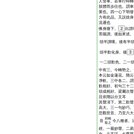
人譬車。若車行時轉
肢體而歩往也。謂車
業也。四一心下明發
方有此品。又説捨身
流通也
佛身微下。
2
出讃
菩薩讃。後如來述。
頌半讃嘆。後有半
頌半歎化身。後
3
一二頌歎色。二一
中有三。今轉勢之。
本云如金蓮花。隋云
淨軟。三中各二。謂
歎相好。初句三十二
頌成相好。梁屬次聲
且依隋以分文耳
其聲淸下。第二歎聲
高大。三一句妙巧。
悲觀世音。乃至六大
祥曉
音
今八種者。
取之
經。一最妙聲。二易
女。六不誤。七尊慧