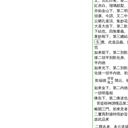
文。言紅白者。擧二
紅赤白。瑠璃頗梨。
亦如金山下。第二明
頌廣。今謂。又二中
云猶孔雀頂。集妙花
大喜大捨下。第二歎
下結也。四無量義。
衆妙相下。第三總結
5
應。此道品義。
也
如來能下。第二別歎
後二頌半別歎化身。
半内徳
如來光下。第二別歎
化後一頌半内徳。初
祥皆
歎福徳
隋云。
取之
如來金下。第二内徳
一頌明毫相
佛告下。第二佛述也
菩提樹神讃嘆品第
略開三門。初來意者
二屢爲對揚特悟妙旨
故此品來
二釋名者。本云道