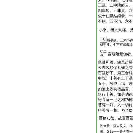
王疏。二中陰經云。
四非短。五非貴。六
依十住斷結經云。一
不軟。五不淸。六不
小乘。後大乘經。
5
辯易故。三大小得
雄明故。七言有威嚴故
初二
言迦陵頻伽者
也
鳥聲和雅。佛又超勝
云迦陵頻伽孔雀之聲
百福妙下。第三合結
中説。十善有上下品
五十。故成百福。曉
如無上依功徳品言。
倶行十善。如是功徳
得菩薩一毛之相功徳
菩薩一好。入一切好
得菩薩一相。乃至廣
百倍功徳。故言百
依大乘。雖未見文。傳
業。又如一一業各有十