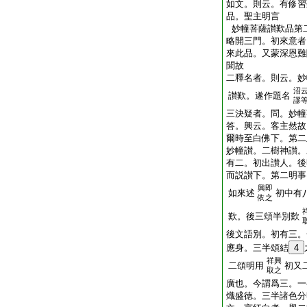
如文。則云。有修習
品。聖主明言
妙幢菩薩讃歎品第
略開三門。初來意者
來此品。又蒙深恩難
聞故
二釋名者。則云。妙
沼
讃歎。遂作題名
謬
三決疑者。問。妙幢
答。興云。客主然故
爾時至白佛下。第二
妙幢讃。二樹神讃。
有二。初出讃人。後
而説讃下。第二明事
興即
如來述
初中有
依之
歎。後三頌半別歎
後文語別。初有三。
應身。三半頌結
4
祥興
二頌明用
初又
取之
廣也。今謂爲三。一
熾盛徳。三半諸色分