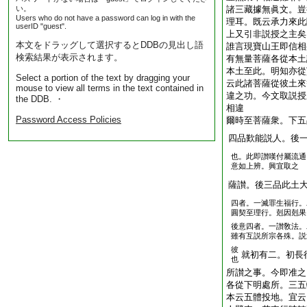
い。
諸三藏據無眞文。豈
Users who do not have a password can log in with the
理耳。既云承力來此
userID "guest".
上又引非説授之主矣
本文をドラッグして選択するとDDBの見出し語
誰言現寶山王即信相
検索結果が表示されます。
有無量菩薩各從本土
本土至此。明知亦從
Select a portion of the text by dragging your
云此諸菩薩從彼土來
mouse to view all terms in the text contained in
違之功。今文取説授
the DDB. ・
相違
Password Access Policies
爾時至菩薩衆。下五
四品歎能説人。後
也。此即讃嘆付屬流通
意如上辨。興宜取之
薩讃。後三品此土
四者。一滅罪生福行。
圓契至理行。剋因剋果
後意四者。一讃敎法。
雖有互説所宗各殊。説
彼
就初有二。初長
也
所讃之事。今即准之
各從下明處所。三五
本云五體投地。宜云