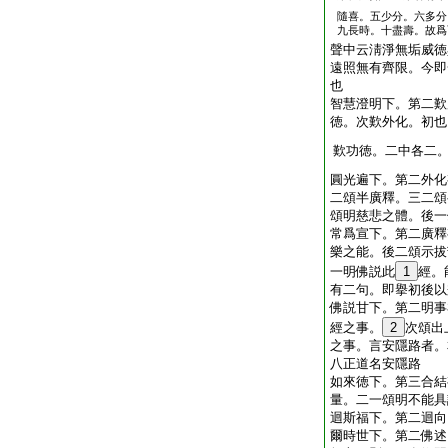
隨喜。五少分。六多分
九長時。十盡壽。故爲
聲中云淸淨無垢威徳
遠照無有齊限。今即
也
智慧澄明下。第二歎
徳。次歎外化。初也
歎功徳。二中各二
圓光遍下。第二外化
二頌半廣釋。三二頌
頌明慈悲之體。後一
常爲宣下。第二廣釋
樂之能。後二頌示拔
一明佛説此
1
經。
有二句。即擧初後以
佛説甘下。第二明事
經之事。
2
次頌出
之事。言安隱路者。
八正道名安隱路
如來徳下。第三合結
量。二一頌明不能具
迴斯福下。第二迴向
爾時世下。第二佛述