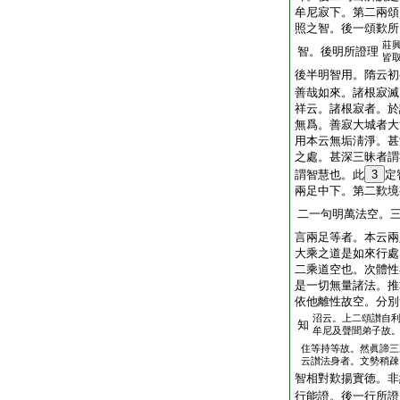
牟尼寂下。第二兩頌
照之智。後一頌歎所
莊
智。後明所證理
皆
後半明智用。隋云初
善哉如來。諸根寂滅
祥云。諸根寂者。於
無爲。善寂大城者大
用本云無垢淸淨。甚
之處。甚深三昧者謂
謂智慧也。此
3
定
兩足中下。第二歎境
二一句明萬法空。
言兩足等者。本云兩
大乘之道是如來行處
二乘道空也。次體性
是一切無量諸法。推
依他離性故空。分別
沼云。上二頌讃自
知
牟尼及聲聞弟子故
住等持等故。然眞諦三
云讃法身者。文勢稍疎
智相對歎揚實徳。非
行能證。後一行所證