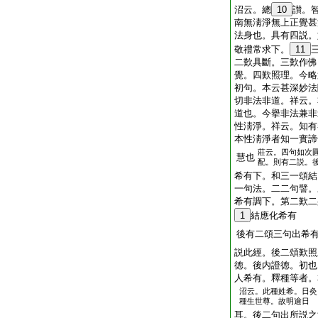
沼云。總
10
讃。
南無淸淨無上正覺甚
法身也。具有四説。
敬禮常求下。
11
二歎具斷。三歎作佛
覺。四歎照理。今略
初句。本云甚深妙法
切非法非道。祥云。
道也。今擧非法兼非
性淸淨。祥云。知有
本性淸淨者知一實諦
莊云。四句如次
慧也
配。則有二説。
希有下。和三一頌結
一句法。二二句譬。
希有調下。第二歎二
1
結應化希有
後有二頌三句出希
説此經。後二頌歎照
徳。後内證徳。初也
人希有。釋種等者。
沼云。此種姓希。日灸
種生世尊。故明逾日
耳。後二句出所説之