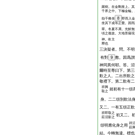
羅樹。在金剛座上。其
千界之中。下極金輪。
8
劫千佛坐
即而入金
坐其下成等正覺。因而
翠。冬夏不凋。光鮮無
頃之復故。大地菩薩現
神。依主
釋也
三決疑者。問。不明
有對
9
敷。因爲讃
神同異何耶。答。沼
爾時至尊曰下。第三
歎之人。二出所歎之
敬禮下。第二歎有二
祥興
就初有十一頌
取之
身。二二頌別歎法
又二。一有五頌正歎
祥即取之
初又二。
莊沼影之
祥
頌明應化身之用
莊
結。今轉無違。標也