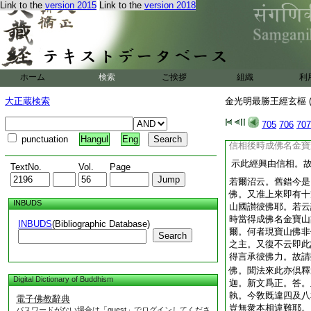
Link to the
version 2015
Link to the
version 2018
故知如初。問。本云
世界至金寶蓋山王如
嘆曰。此即他方菩薩
士讃此土佛。今他方
是。答。有此兩者。
力故還彼讃。此土大
ホーム
検索
ご挨拶
組織
利
祥云。何故彼此各歎者
顯能説人徳彼此無異故
大正蔵検索
金光明最勝王經玄樞 (
化之主。説經既竟。
興即
705
706
707
然讃他方應有
取之
punctuation
Hangul
Eng
信相後時成佛名金寶
示此經興由信相。
TextNo.
Vol.
Page
若爾沼云。舊錯今是
佛。又准上來即有十
INBUDS
山國讃彼佛耶。若云
時當得成佛名金寶山
INBUDS
(Bibliographic Database)
爾。何者現寶山佛非
Search
之主。又復不云即此
得言承彼佛力。故請
佛。聞法來此亦倶釋
Digital Dictionary of Buddhism
迦。新文爲正。答。
執。今敎既違四及八
電子佛教辭典
豈無衆本相違難耶。
パスワードがない場合は「guest」でログインしてくださ