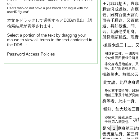
王乃非非想天。豈非
い。
Users who do not have a password can log in with the
釋迦倶成道故。亦應
userID "guest".
云。雖有百億天宮而
本文をドラッグして選択するとDDBの見出し語
而有千釋迦。又百億
検索結果が表示されます。
迦。具如彼也。問。
云。此説他受用身。
Select a portion of the text by dragging your
所見麁顯相説。理實
mouse to view all terms in the text contained in
the DDB. ・
據最少説三十二。
用身有二種。一四善根
Password Access Policies
今此但説四善根位所見
非化身者是地前身。又
等。若非四善根所見。
據義勝也。故曉公云
此文證。此品應身
身如來平等性智。以利
地前三乘及十地所見細
身等者。此中一身。
種好。如大般若三
沙第六。薩遮尼乾
項
子經第六廣説也
是名
1
應身第三結
善男至法身。第三釋