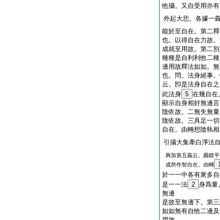
他攝。又自受用亦有
外起大悲。各據一
能於至自在。第二釋
也。以得自在力故。
成就至用故。第二別
種種是自利利他二種
邊用故釋法如如。無
也。問。法身絕事。
云。卽是法身自在之
此法身
5
在幾自在
顯示自身相好無邊言
陰依故。二無失無量
陰依故。三具足一切
自在。由轉想陰執相
引攝大集牽白淨法
興加第五義云。圓鏡平
成所作智自在。由轉
於一一中各有衆多自
是一一法
2
身爲量
無邊
是故至無邊下。第三
如如無有自他二邊及
用故