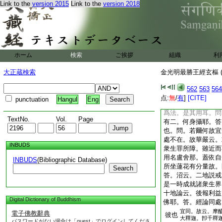
Link to the
version 2015
Link to the
version 2018
云。梵網説三重佛通攝
是擧八相成道所現之相
最麁之相。況顯淨土無
與佛法之本相應。如來
相。内外和合
問。莊
名爲應身
ホーム
検索
ご挨拶
組織
利
者。取樹下成道非他
身。若爾他受用身是
大正蔵検索
金光明最勝王經玄樞 (
身本者何關應身。又
是三難雖不足言。而
562
563
564
況顯無量。審見此旨
点:
無
/
有
]
[CITE]
punctuation
Hangul
Eng
起虛言。又先爲者是
爲法。是其用耳。問
TextNo.
Vol.
Page
有二。何身攝耶。答
也。問。若爾何故宜
處不在。故華嚴云。
INBUDS
衆生罪所障。雖近而
用名盧舍那。蓋依自
INBUDS
(Bibliographic Database)
所坐蓮花有分量故。
Search
答。沼云。二地説戒
是一時成就諸衆生界
十地論云。後報利益
Digital Dictionary of Buddhism
佛耶。答。經論同處
宜同。故云。摩
電子佛教辭典
彼也
大釋迦。卽千釋
パスワードがない場合は「guest」でログインしてくださ