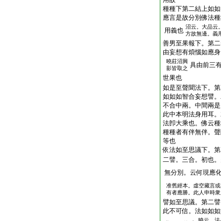
種種下第二結上如如
應言是故分別佛法種
沼云。大品云
用義也
方故無邊。義
善男至果報下。第二
由妄想有煩惱如應身
曉莊沼興
具由前三
影皆取之
世果也
如是至聲聞法下。第
如如如智合妄想譬。
不合中兩。中間兩是
此中本明法身用耳。
法卽大乘也。佛云種
種種者有伴無伴。聲
等也
依法如至思議下。第
二譬。三合。初也。
無分別。云何現應
准舊經本。虛空藏言或
有者應勝。此人申時衆
譬如至思議。第二譬
此不可信。法如如如
曉云。法