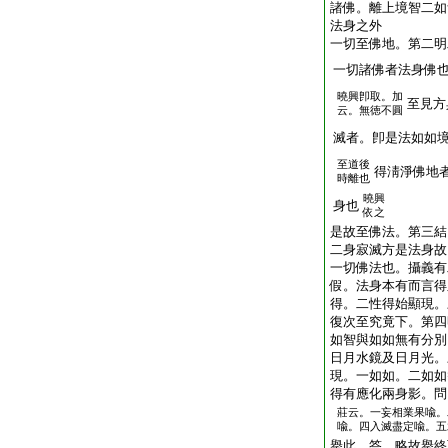
諸佛。離上境智二如
法身之外
一切至佛地。第二明
一切諸佛者法身佛
曉興卽取。加
至見方
云。無徳不圓
滅者。卽是法如如
至道後
得淸淨佛地
時離也
曉興
身也
依之
是故至佛法。第三結
二身寂滅方是法身故
一切佛法也。攝義有
假。法身本有而言得
得。二性得始顯現。
復次至究竟下。第四
如智與如如無有分別
日月水鏡及日月光。
現。一如如。二如如
得有應化兩身影。問
莊云。一妄相業果喩。
喩。四入滅盡定喩。五
擧此。答。略故擧終