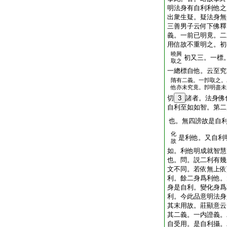
明法身有自利利他之
出衆生疑。疑法身無
三善男子云何下佛釋
義。一前已明竟。二
用信故不重明之。初
曉興
初又三。一標
取之
一總標自他。云至究
隋有二義。一卽取之。
他亦未究竟。卽明盡未
切
3
諸者。法身佛
自利至如如智。第二
也。無四謗故是自
化
是利他。又自利
故
如。利他明成就智慧
也。問。説二利有幾
文不同。若依無上依
利。餘二身爲利他。
身是自利。變化身爲
利。今此品意明法身
其末用故。莊顯意云
其二義。一内證義。
自受用。是自利攝。