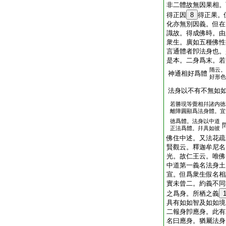
非二體故無因果相。
得正因
8
得正果。
化亦無別因義。但在
識故。得成佛時。由
衆生。廣如五種佛性
言通體者卽法身也。
是本。二身爲末。若
隋云。
神通相好爲體
好形色
法身以不有不無如
若勝現等覺相幷諸内徳
離障圓顯爲法身體。宜
徳爲體。法身以中道
正法爲體。幷具如彼
佛住中述。又法花疏
賢觀云。釋迦牟尼名
光。故仁王云。唯佛
中道第一義名法身土
宣。但爲衆生假名相
實未曾二。約義不同
之爲身。所栖之義
具有如如智及如如境
二報身卽應身。此有
名曰應身。猶屬法身