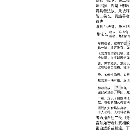
爲除至障下。第二釋
離四謗。卽是上明境
爲具善法故。此後釋
智二義也。具諸善者
得也
唯具至法身。第三結
曉云。唯有含
別法也
義者。離如如
單獨義者。雖境非智
爲一味。故言唯有。如
名言衆賢聖亦如等。故
今始離。從本以來是如
善。亦非始具。無始以
此理智是自性得。性得
身。如佛性論云。如來
故言無一法可損。過恒
7
恒相應故。
言無一
諸如來法身。釋曰。此
二種。定以何自性爲法
故。唯有眞如及眞智獨
經説如如智爲法身者。
非人功得。人功得者屬
者通攝自他二受用身
言如如智者如實相般
復自語前後相違。下