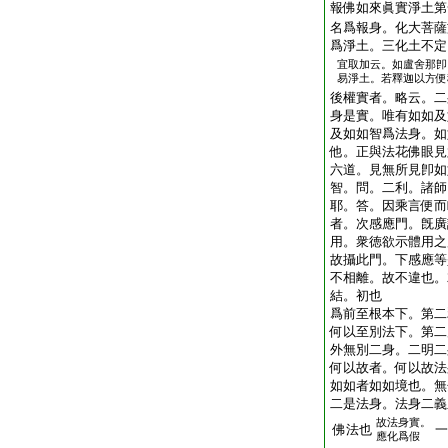
報佛如來眞實淨土第
名爲報身。化大菩薩
爲淨土。三化土不定
宜取加云。如盧舍那卽
易淨土。若釋迦以方便
後權實者。略云。二
身是實。唯有如如及
及如如智爲法身。如
他。正與法花佛眼見
六道。見無所見卽如
智。問。二利。諸師
耶。答。因乘言便而
者。次感應門。旣廣
用。衆徳欲示體用之
故攝此門。下感應等
不相離。故不違也。
結。初也
爲前至根本下。第二
何以至別法下。第二
外無別二身。二明二
何以故者。何以故法
如如者如如境也。無
二是法身。法身二義
故法身實。
佛法也
一
應化爲假