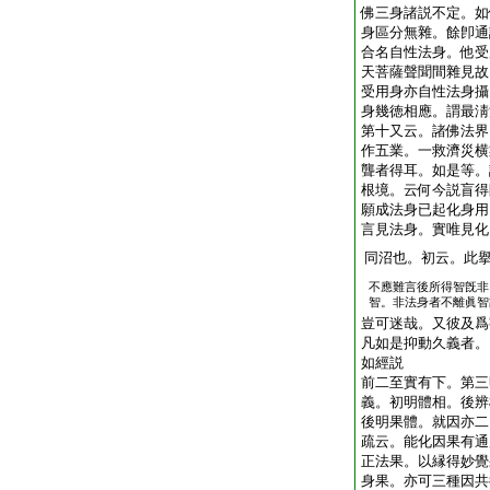
佛三身諸説不定。如
身區分無雜。餘卽通
合名自性法身。他受
天菩薩聲聞間雜見故
受用身亦自性法身攝
身幾徳相應。謂最淸
第十又云。諸佛法界
作五業。一救濟災横
聾者得耳。如是等。
根境。云何今説盲得
願成法身已起化身用
言見法身。實唯見化
同沼也。初云。此
不應難言後所得智旣非
智。非法身者不離眞智
豈可迷哉。又彼及爲
凡如是抑動久義者。
如經説
前二至實有下。第三
義。初明體相。後辨
後明果體。就因亦二
疏云。能化因果有通
正法果。以縁得妙覺
身果。亦可三種因共