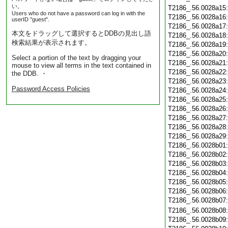
い。
T2186_.56.0028a15
Users who do not have a password can log in with the
T2186_.56.0028a16
userID "guest".
T2186_.56.0028a17
本文をドラッグして選択するとDDBの見出し語
T2186_.56.0028a18
検索結果が表示されます。
T2186_.56.0028a19
T2186_.56.0028a20
Select a portion of the text by dragging your
T2186_.56.0028a21
mouse to view all terms in the text contained in
T2186_.56.0028a22
the DDB. ・
T2186_.56.0028a23
Password Access Policies
T2186_.56.0028a24
T2186_.56.0028a25
T2186_.56.0028a26
T2186_.56.0028a27
T2186_.56.0028a28
T2186_.56.0028a29
T2186_.56.0028b01
T2186_.56.0028b02
T2186_.56.0028b03
T2186_.56.0028b04
T2186_.56.0028b05
T2186_.56.0028b06
T2186_.56.0028b07
T2186_.56.0028b08
T2186_.56.0028b09