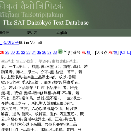
:
免
三塗之重苦
。若尋
聖人本意
唯在
於淨
。
レ
二
一
二
一
二
一
:
所以今答
因中。偏擧
淨因
爲
答也。第四問
レ
二
一
レ
:
曰。既云
土是累法故諸佛本無
己土
。諸菩薩
下
二
一
:
等亦不
求者。只應
以
無相
教
化衆生
令
入
下
二
一
一
二
:
佛道
何故猶勸
淨因
使
得
此累土
耶。外論
一
二
一
レ
二
一
:
云。己所
不
欲勿
施
於人
。内外雖
殊。必是言
レ
レ
レ
二
一
レ
用条件
使い方
English
:
不
乖也。答曰。不
乖也。但衆生神根各異。欲
レ
レ
:
樂不同。則不
可
純以
無相
爲
化。且在
穢土
レ
下
二
一
二
一
6_
聖徳太子
撰 ) in Vol. 56
:
即五濁障深。爲
化不
便。既生
淨土
無
五濁
レ
レ
二
一
二
:
障
。爲
化安便所以先勸
淨因
使
感
淨土
者。
28
29
30
31
32
33
34
35
36
37
38
[行番号:
有
/
無
] [返り点:
有
/
無
]
[CITE]
一
レ
二
一
レ
二
一
:
只欲
終同
無土之等
也。第五問曰。若言
既
三
二
一
下
:
生
淨土
無
五濁障
。學道有
由故先勸
淨土
二
一
二
一
レ
中
上
:
者。一生
淨土
。都無
復
三塗
耶。猶有
還耶。若
二
一
レ
二
一
レ
:
猶還者。雖
生
淨土
。亦可
無
益也。答曰。若
レ
二
一
レ
レ
:
以
上品淨業
往
生上品淨土
者。或以
發願
二
一
一
下
:
欲
化
衆生
受
彼三塗
。而無
故復
惡實受者
レ
二
一
二
一
中
レ
上
:
也。若以
下品淨業
往
生下品淨土
者。唯是
二
一
一
:
無
定。或値
善縁
増
修無相
亦可
不
還。若
レ
二
一
一
レ
レ
:
不
如
是不
還何爲。然雖
還不還
。一生
淨土
レ
レ
レ
二
一
二
一
:
多勝
穢土之報
。所以聖人慇懃勸
修
淨也。
二
一
二
レ
:
第六問曰。常言。六心以還既是位退。所以或
:
解言。退爲
聲聞
。或解言。退作
四重五逆
。既
二
一
二
一
:
云
今發心修
直感
彼淨土
者。正在
共位凡
三
レ
一
二
:
夫
。然則六心以下尚爾。共位凡夫雖
復上品
一
三
:
淨業往
生上品淨土
。那得
不
退也。答曰。外
一
レ
レ