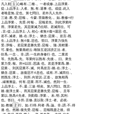
:
凡入初
1
心略有
二種
。一者或修
上品淨業
二
一
二
一
:
從
上品淨土
入者。無
有
退事
也。或從
此入
二
一
レ
二
一
レ
:
者唯是無
定也。第七問曰。若外凡人先作
レ
二
:
三途
應
受
惡報
。今蒙
菩薩教化
。如
教修
行
一
レ
二
一
二
一
レ
:
上品淨業
。先受
何報
。惡報若先。則此淨業何
一
二
一
:
用。淨業若先。其惡業滅乃往耶。若滅而往。可
:
言
從
上品淨土
入
初心
者無
復
退惡
也。
レ
下
二
一
二
一
一
:
若不
滅者。雖
在
淨土
。猶含
惡業
。豈言
既
レ
レ
二
一
二
一
下
:
生
上品淨土
無
復
惡也。答曰。淨業力強先
二
一
レ
:
受
淨報
。若惡業是勝先受
惡報
。隨
其輕重
二
一
二
一
二
一
:
可
量也。無量壽經云
唯除五逆誹謗正法
者。
レ
二
一
:
但爲
一念
。非
謂
一生終身修行
也。二業若
二
一
レ
二
一
:
等。先熟爲
先。等業何以熟有
先後
。曰。衆生
レ
二
一
:
業力受
報。所
以叵
思議
也。若是淨業爲
勝
レ
二
一
レ
二
:
惡業
。則其惡業不
滅。何爲豈言
雖
在
淨土
。
一
レ
下
レ
レ
一
:
猶含
惡業
。故復惡不
息也。或有
不
滅而往
。
二
一
二
レ
一
:
然既生
淨土
。則所
向皆説
正道
。故無相爲
二
一
レ
二
一
:
縁漸漸益。何有
惡業
而不
滅也。然則一生
レ
二
一
レ
二
:
上品淨土
。不
還
三途
明矣。第八問曰。既言
一
レ
二
一
下
:
雖
復淨土業
。而其惡業是勝先受
惡報
。且等
二
一
二
一
:
業以
熟爲
先者。則勸取
淨業
。未
明
其利
レ
二
一
レ
二
一
:
也。答曰。今所
言修
直以取
淨土
者。必就
レ
レ
二
一
二
:
如
教修
2
行。如
行得
利者
爲
論。非
謂
不
得
レ
レ
レ
一
レ
レ
二
レ
:
邊
也。然雖
復先受
惡報
。惡報既盡之後。得
一
三
二
一