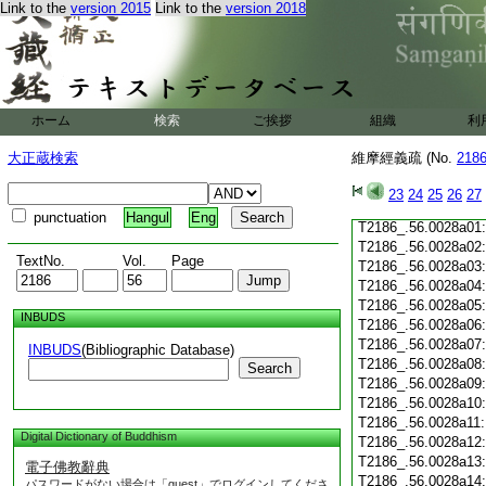
Link to the
version 2015
Link to the
version 2018
T2186_.56.0027c19
T2186_.56.0027c20
T2186_.56.0027c21
T2186_.56.0027c22
T2186_.56.0027c23
T2186_.56.0027c24
ホーム
検索
ご挨拶
組織
利
T2186_.56.0027c25
T2186_.56.0027c26
大正蔵検索
維摩經義疏 (No.
218
T2186_.56.0027c27
T2186_.56.0027c28
23
24
25
26
27
T2186_.56.0027c29
punctuation
Hangul
Eng
T2186_.56.0028a01
T2186_.56.0028a02
TextNo.
Vol.
Page
T2186_.56.0028a03
T2186_.56.0028a04
T2186_.56.0028a05
INBUDS
T2186_.56.0028a06
T2186_.56.0028a07
INBUDS
(Bibliographic Database)
T2186_.56.0028a08
Search
T2186_.56.0028a09
T2186_.56.0028a10
T2186_.56.0028a11
Digital Dictionary of Buddhism
T2186_.56.0028a12
T2186_.56.0028a13
電子佛教辭典
T2186_.56.0028a14
パスワードがない場合は「guest」でログインしてくださ