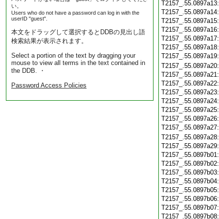
T2157_.55.0897a13
い。
T2157_.55.0897a14
Users who do not have a password can log in with the
userID "guest".
T2157_.55.0897a15
T2157_.55.0897a16
本文をドラッグして選択するとDDBの見出し語
T2157_.55.0897a17
検索結果が表示されます。
T2157_.55.0897a18
Select a portion of the text by dragging your
T2157_.55.0897a19
mouse to view all terms in the text contained in
T2157_.55.0897a20
the DDB. ・
T2157_.55.0897a21
T2157_.55.0897a22
Password Access Policies
T2157_.55.0897a23
T2157_.55.0897a24
T2157_.55.0897a25
T2157_.55.0897a26
T2157_.55.0897a27
T2157_.55.0897a28
T2157_.55.0897a29
T2157_.55.0897b01
T2157_.55.0897b02
T2157_.55.0897b03
T2157_.55.0897b04
T2157_.55.0897b05
T2157_.55.0897b06
T2157_.55.0897b07
T2157_.55.0897b08