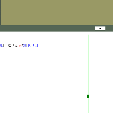
無
] [返り点:
有
/
無
]
[CITE]