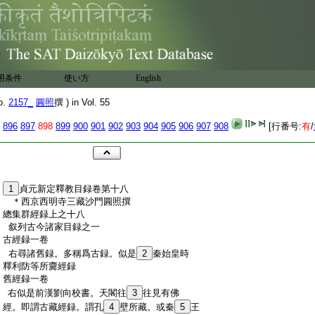
用条件
使い方
English
o.
2157_
圓照
撰 ) in Vol. 55
896
897
898
899
900
901
902
903
904
905
906
907
908
[行番号:
有
/
:
1
貞元新定釋教目録卷第十八
:
＊西京西明寺三藏沙門圓照撰
:
總集群經録上之十八
:
叙列古今諸家目録之一
:
古經録一卷
:
右尋諸舊録。多稱爲古録。似是
2
秦始皇時
:
釋利防等所齎經録
:
舊經録一卷
:
右似是前漢劉向校書。天閣往
3
往見有佛
:
經。即謂古藏經録。謂孔
4
壁所藏。或秦
5
王