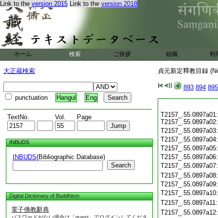
Link to the
version 2015
Link to the
version 2018
ホーム
検索
ご挨拶
組織
利
大正蔵検索
貞元新定釋教目録 (N
893
894
895
punctuation
Hangul
Eng
T2157_.55.0897a01:
TextNo.
Vol.
Page
T2157_.55.0897a02:
T2157_.55.0897a03
T2157_.55.0897a04
INBUDS
T2157_.55.0897a05
INBUDS
(Bibliographic Database)
T2157_.55.0897a06
Search
T2157_.55.0897a07
T2157_.55.0897a08
T2157_.55.0897a09
T2157_.55.0897a10
Digital Dictionary of Buddhism
T2157_.55.0897a11
電子佛教辭典
T2157_.55.0897a12
パスワードがない場合は「guest」でログインしてくださ