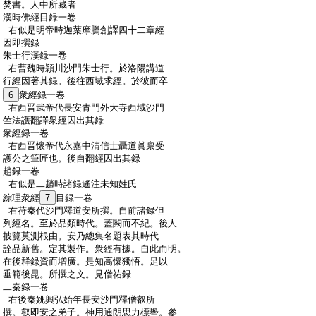
:
焚書。人中所藏者
:
漢時佛經目録一卷
:
右似是明帝時迦葉摩騰創譯四十二章經
:
因即撰録
:
朱士行漢録一卷
:
右曹魏時頴川沙門朱士行。於洛陽講道
:
行經因著其録。後往西域求經。於彼而卒
:
6
衆經録一卷
:
右西晋武帝代長安青門外大寺西域沙門
:
竺法護翻譯衆經因出其録
:
衆經録一卷
:
右西晋懷帝代永嘉中清信士聶道眞禀受
:
護公之筆匠也。後自翻經因出其録
:
趙録一卷
:
右似是二趙時諸録遙注未知姓氏
:
綜理衆經
7
目録一卷
:
右苻秦代沙門釋道安所撰。自前諸録但
:
列經名。至於品類時代。蓋闕而不紀。後人
:
披覽莫測根由。安乃總集名題表其時代
:
詮品新舊。定其製作。衆經有據。自此而明。
:
在後群録資而増廣。是知高懷獨悟。足以
:
垂範後昆。所撰之文。見僧祐録
:
二秦録一卷
:
右後秦姚興弘始年長安沙門釋僧叡所
:
撰。叡即安之弟子。神用通朗思力標擧。參