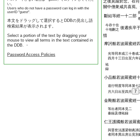
之後莫踰於念。在符
い。
關中僧衆咸共喜焉。
Users who do not have a password can log in with the
userID "guest".
斷結等經一十二部
本文をドラッグして選択するとDDBの見出し語
今存十住
検索結果が表示されます。
後遘疾卒
十地刪之
Select a portion of the text by dragging your
惜
mouse to view all terms in the text contained in
摩訶般若波羅蜜經
the DDB. ・
光等同本或三十卷或
Password Access Policies
四月十三日出至六年
祐
録
小品般若波羅蜜經
道行明度等同本第七
7
月六日出至四月
金剛般若波羅蜜經
等出者同本見二
秦録及僧祐録
仁王護國般若波羅
與晋世法護梁朝眞諦
者同本異出房云見別