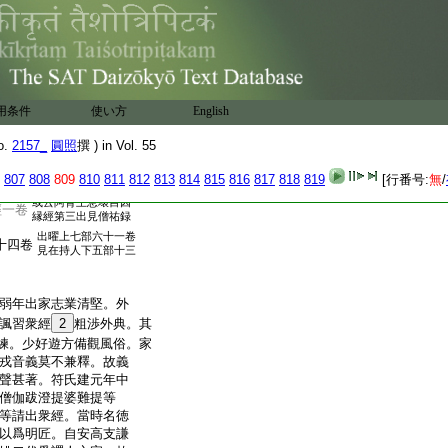
本末一卷
夷國得梵本佛念
用条件
使い方
English
o.
2157_
圓照
撰 ) in Vol. 55
807
808
809
810
811
812
813
814
815
816
817
818
819
[行番号:
無
/
或云阿育王息壞目因
經一卷
縁經第三出見僧祐録
出曜上七部六十一卷
十四卷
見在持人下五部十三
弱年出家志業清堅。外
諷習衆經
2
粗渉外典。其
練。少好遊方備觀風俗。家
戎音義莫不兼釋。故義
聲甚著。符氏建元年中
僧伽跋澄提婆難提等
等請出衆經。當時名徳
以爲明匠。自安高支謙