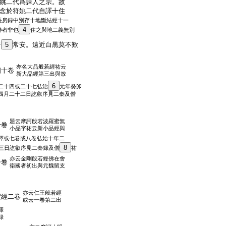
姚二代爲譯人之宗。故
念於符姚二代自譯十住
長房録中別存十地斷結經十一
4
卷者非也
住之與地二義無別
于
5
常安。遠近白黒莫不歎
亦名大品般若經祐云
四十卷
新大品經第三出與放
6
二十四或二十七弘治
元年癸卯
四月二十二日訖叡序見二秦及僧
題云摩訶般若波羅蜜無
十卷
小品字祐云新小品經與
譯或七卷或八卷弘始十年二
8
三日訖叡序見二秦録及僧
祐
亦云金剛般若經佛在舍
一卷
衞國者初出與元魏留支
亦云仁王般若經
蜜經二卷
或云一卷第二出
譯
録