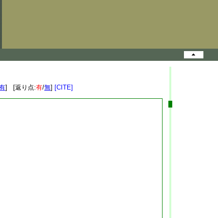
有
] [返り点:
有
/
無
]
[CITE]