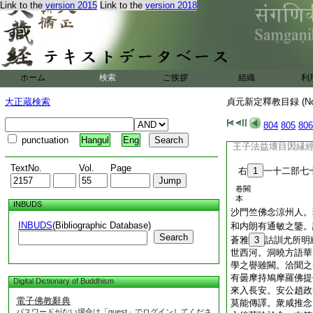
十誦比丘尼戒所出
Link to the
version 2015
Link to the
version 2018
爲譯文煩後竺伏刪改
正之并製序見寶唱録
ホーム
検索
ご挨拶
組織
利
大正蔵検索
貞元新定釋教目録 (N
804
805
806
punctuation
Hangul
Eng
王子法益壞目因縁
TextNo.
Vol.
Page
右
1
一十二部七
卷闕
本
INBUDS
沙門竺佛念涼州人。
INBUDS
(Bibliographic Database)
和内朗有通敏之鑒。
Search
蒼雅
3
詁訓尤所明
世西河。洞曉方語華
學之譽雖闕。洽聞之
有曇摩持鳩摩羅佛提
Digital Dictionary of Buddhism
來入長安。安公趙政
電子佛教辭典
莫能傳譯。衆咸推念
パスワードがない場合は「guest」でログインしてくださ