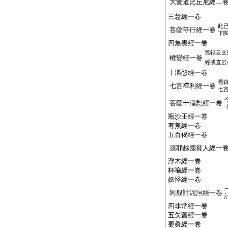
大愛道比丘尼經二
三慧經一卷
此
菩薩等行經一卷
下
四無畏經一卷
舊録云文
權變經一卷
經或直云
十漚惒經一卷
舊
七言禪利經一卷
七
菩薩十漚惒經一卷
瓶沙王經一卷
有無經一卷
五百偈經一卷
須耶越國貧人經一
浮木經一卷
杯喩經一卷
妖怪經一卷
阿般計泥洹經一卷
四非常經一卷
五失蓋經一卷
要眞經一卷