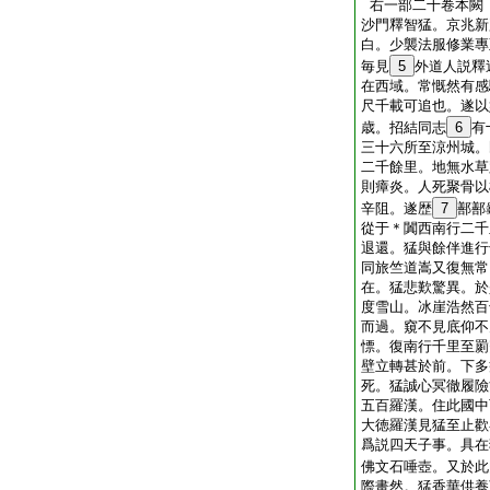
右一部二十卷本闕
沙門釋智猛。京兆新
白。少襲法服修業專
毎見
5
外道人説釋
在西域。常慨然有感
尺千載可追也。遂以
歳。招結同志
6
有
三十六所至涼州城。
二千餘里。地無水草
則瘴炎。人死聚骨以
辛阻。遂歴
7
鄯鄯
從于＊闐西南行二千
退還。猛與餘伴進行
同旅竺道嵩又復無常
在。猛悲歎驚異。於
度雪山。冰崖浩然百
而過。窺不見底仰不
慓。復南行千里至罽
壁立轉甚於前。下多
死。猛誠心冥徹履險
五百羅漢。住此國中
大徳羅漢見猛至止歡
爲説四天子事。具在
佛文石唾壺。又於此
際畫然。猛香華供養