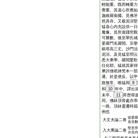
輕能重。既而轉重力
覺重。其道心所應如
迦維羅衞國。見佛牙
然具存。又覩泥洹堅
猛喜心内充設供一日
魔像。其所遊踐究觀
可勝數。後至華氏城
婆羅門名羅閲。宗擧
銀塔高三丈。沙門法
泥洹。及見猛至問云
悉大乘學。羅閲驚歎
往化耶。猛就其家得
摩訶僧祇律梵本一部
通。於是便反。以甲
路無常。唯猛與
9
和
10
年中。譯出
末卒。
11
昇歴尋
同。佛鉢頂骨處亦乖
一路。頂鉢靈遷時屆
例也
提婆羅
大丈夫論二卷
造見翻
堅意菩
入大乘論二卷
亦見内