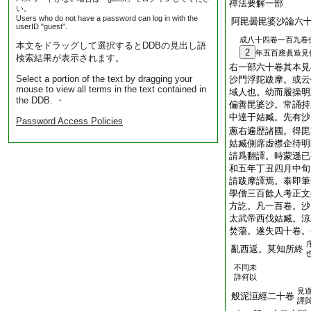
禪法要解一部
い。
Users who do not have a password can log in with the
阿毘曇毘婆沙論六
userID "guest".
成八十四卷一百九卷
本文をドラッグして選択するとDDBの見出し語
2
年五百應眞造見
検索結果が表示されます。
右一部六十卷其本見
Select a portion of the text by dragging your
沙門浮陀跋摩。或云
mouse to view all terms in the text contained in
域人也。幼而履操明
the DDB. ・
偏善毘婆沙。常誦持
中達于姑臧。先有沙
Password Access Policies
蔥右遍歴諸國。得毘
姑臧側席虚襟企待明
請爲翻譯。時蒙遜已
和五年丁丑四月中旬
請跋摩譯焉。泰即筆
學僧三百餘人考正文
方訖。凡一百卷。沙
太武帝西伐姑臧。涼
焚蕩。遂失四十卷。
亂西返。莫知所終
不同未
詳何以
見
般泥洹經二十卷
譯