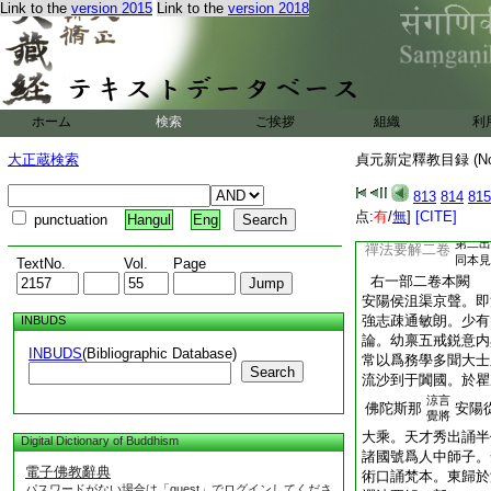
Link to the
version 2015
Link to the
version 2018
祐房等
虚空藏經五卷
空藏品
復存
也
寶
優婆塞戒本一卷
戒
ホーム
検索
ご挨拶
組織
利
善信女經二卷
無爲道經二卷
大正蔵検索
貞元新定釋教目録 (N
居士請僧福田經一卷
813
814
815
上
決定罪福經一卷
点:
有
/
無
]
[CITE]
世
punctuation
Hangul
Eng
第二出
禪法要解二卷
同本見
TextNo.
Vol.
Page
右一部二卷本闕
安陽侯沮渠京聲。即
強志疎通敏朗。少有
INBUDS
論。幼禀五戒鋭意内
INBUDS
(Bibliographic Database)
常以爲務學多聞大士
Search
流沙到于闐國。於瞿
涼言
佛陀斯那
安陽
覺將
大乘。天才秀出誦半
Digital Dictionary of Buddhism
諸國號爲人中師子。
電子佛教辭典
術口誦梵本。東歸於
パスワードがない場合は「guest」でログインしてくださ