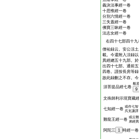
義決法事經一卷
十思惟經一卷
分別六情經一卷
三失蓋經一卷
佛寶三昧經一卷
法志女經一卷
右四十七部四十九
僧祐録云。安公涼土
載。今還附入涼録以
異經總五十九部。於
出四十七部。通前五
四卷。謹按長房等録
故此録刪之不存。今
般
須菩提品經七卷
9
文殊師利示現寶藏
或作七智
七知經一卷
呉支謙譯
或云難
難龍王經一卷
弟經異
阿陀三
1
時經一卷