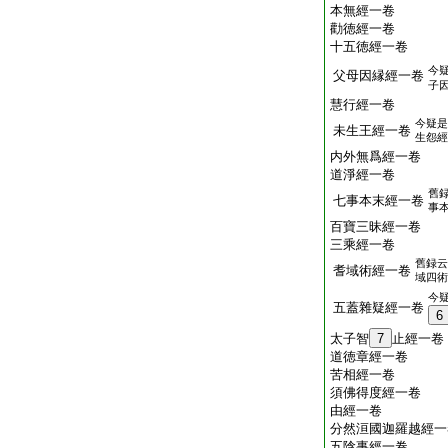
本無經一卷
勸徳經一卷
十五徳經一卷
今
父母因縁經一卷
子
慧行經一卷
今疑是
未生王經一卷
生怨經
内外無爲經一卷
道淨經一卷
舊
七事本末經一卷
事
百寶三昧經一卷
三乘經一卷
舊録云
耆域術經一卷
域四術
今
五蓋雜疑經一卷
6
太子智
7
止經一卷
道徳章經一卷
苦相經一卷
須佛得度經一卷
由經一卷
分然洹國迦羅越經一
五陰事經一卷