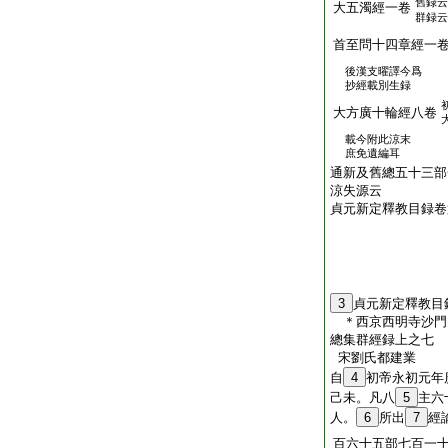
舊録云
大五濁經一卷
群録云
首至問十四章經一
後漢支曜譯今爲
抄經載別生録
大方廣十輪經八卷
載今附此涼末
庶免遺編耳
通新及舊總五十三部
涼失源云
貞元新定釋教目録卷
3
貞元新定釋教目
＊西京西明寺沙
總集群經録上之七
宋劉氏都建業
自
4
初帝永初元年
己未。凡八
5
主六
人。
6
所出
7
經
百六十五部七百一