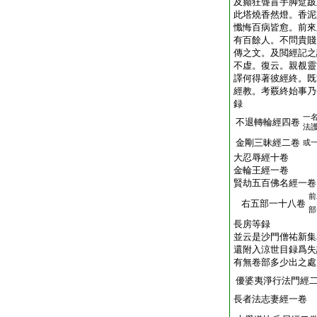
及癲狂聾盲手脚躄跛
此塔燒香然燈。香泥
懺悔百病皆愈。前來
有百餘人。不問貴賤
傳之文。及閲經記之
不虚。復云。親覩靈
譯何得著彼經終。既
經教。考覈終始事乃
録
一
不退轉輪經四卷
法
金剛三昧經二卷
或
大忍辱經十卷
金輪王經一卷
賢劫五百佛名經一卷
前
右五部一十八卷
部
長房等録
並云是沙門僧祐新集
還附入涼世目録爲失
有無卷部多少出之處
優婆夷淨行法門經
長者法志妻經一卷