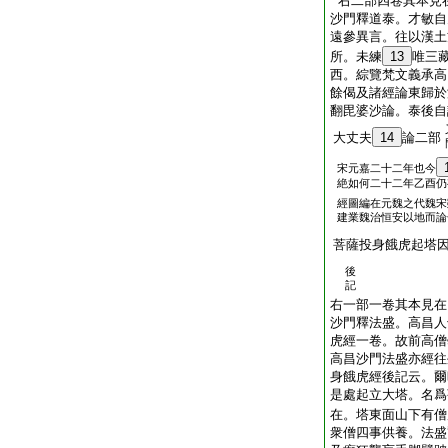
右二部四卷其本見
沙門釋道泰。才敏自
遠參異言。往以漢土
所。未練
13
唯三
西。綜覽梵文義承高
餘偈及諸經論東歸於
翻毘婆沙論。泰後自
大丈夫
14
論二部
宋元嘉二十二年也今
絶如何二十二年乙酉仍
經圖編在元魏之代魏宋
建業魏治恒安以地而論
菩薩投身餓虎起塔
後
記
右一部一卷其本見在
沙門釋法盛。高昌人
虎經一卷。故前高僧
高昌沙門法盛亦經往
身餓虎經後記云。爾
是處起立大塔。名爲
在。塔東面山下有僧
衆僧四事供養。法盛