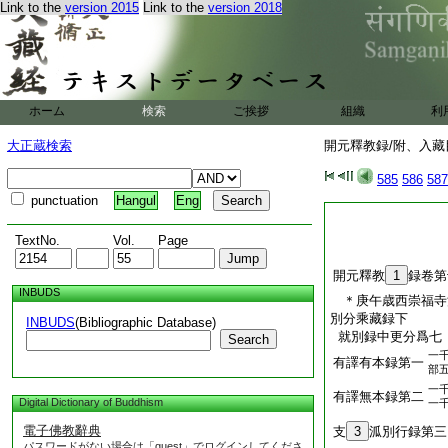
Link to the
version 2015
Link to the
version 2018
ホーム
検索
ご挨拶
組織
利
大正蔵検索
開元釋教録/附、入藏目
585
586
587
punctuation
Hangul
Eng
TextNo.
Vol.
Page
開元釋教
1
録卷第
INBUDS
＊庚午歳西崇福
別分乘藏録下
INBUDS
(Bibliographic Database)
就別録中更分爲七
Search
一
有譯有本録第一
部
一
有譯無本録第二
Digital Dictionary of Buddhism
一
電子佛教辭典
支
3
泒別行録第三
パスワードがない場合は「guest」でログインしてくださ