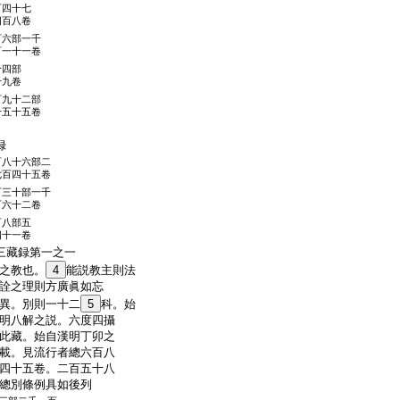
百四十七
四百八卷
百六部一千
百一十一卷
十四部
十九卷
百九十二部
千五十五卷
録
百八十六部二
七百四十五卷
百三十部一千
百六十二卷
百八部五
四十一卷
三藏録第一之一
之教也。
4
能説教主則法
詮之理則方廣眞如忘
異。別則一十二
5
科。始
明八解之説。六度四攝
此藏。始自漢明丁卯之
載。見流行者總六百八
四十五卷。二百五十八
總別條例具如後列