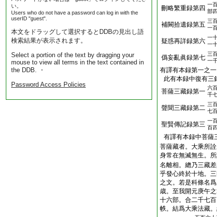
一
い。
刪略繁重録第四
部
Users who do not have a password can log in with the
userID "guest".
三
補闕拾遺録第五
一
本文をドラッグして選択するとDDBの見出し語
一
検索結果が表示されます。
疑惑再詳録第六
一
三
Select a portion of the text by dragging your
僞妄亂眞録第七
一
mouse to view all terms in the text contained in
the DDB. ・
有譯有本録第一之一
此有本録中復有三
Password Access Policies
六
菩薩三藏録第一
千
三
聲聞三藏録第二
七
一
聖賢傳記録第三
百
有譯有本録中菩薩
菩薩藏者。大乘所詮
身常在無滅無生。所
名離相。總乃三藏差
乎發心終於十地。三
之文。若是科條名爲
歳。至我開元庚午之
十六部。合二千七百
帙。結爲大乘法藏。