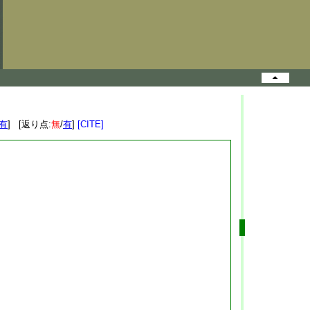
有
] [返り点:
無
/
有
]
[CITE]