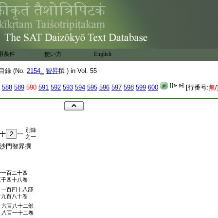
用条件
使い方
English
録 (No.
2154_
智昇
撰 ) in Vol. 55
588
589
590
591
592
593
594
595
596
597
598
599
600
[行番号:
無
/
別録
十
2
一
之一
寺沙門智昇撰
千一百二十四
五千四十八卷
千一百四十八部
千九百八十卷
六百八十二部
八百一十二卷