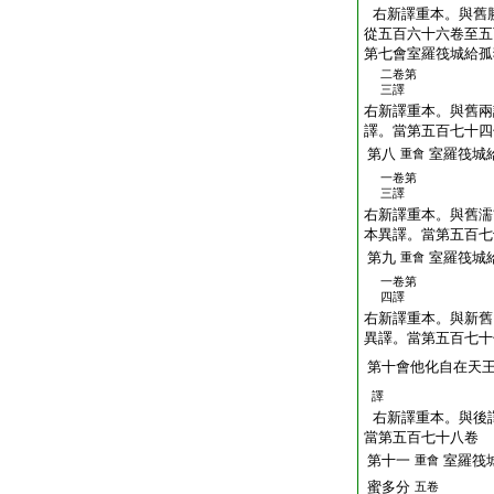
右新譯重本。與舊
從五百六十六卷至五
第七會室羅筏城給孤
二卷第
三譯
右新譯重本。與舊兩
譯。當第五百七十四
第八
室羅筏城
重會
一卷第
三譯
右新譯重本。與舊濡
本異譯。當第五百七
第九
室羅筏城
重會
一卷第
四譯
右新譯重本。與新舊
異譯。當第五百七十
第十會他化自在天
譯
右新譯重本。與後
當第五百七十八卷
第十一
室羅筏
重會
蜜多分
五卷