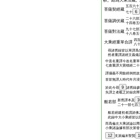
帙。結爲大乘法藏。
五百六十
菩薩契經藏
6
七十
二十六部
菩薩調伏藏
十四卷五
九十七部
菩薩對法藏
十八卷五
四
大乘經重單合譯
八
尋諸舊録皆以單譯爲
然者重譯諸經文義備
中直名重譯今改名重單
七會重譯大寶積經二十
譯攝義不周餘經例然故
首皆無譯人時代年月浸
9
於此今尋
諸舊録參
失譯之者載之於録庶釋
1
新舊譯本及
般若部
二十一部七百
般若經建初者謂諸佛
此録中大小乘經皆以
而爲倫次大乘諸論以釋
小乘諸論據有部次第發
12
1
支派編末聖賢