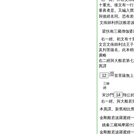
十重光。後文有一行
童眞者是。又編入寶
與後經名同。恐有差
文殊師利所説般若
梁扶南三藏僧伽婆
右一經。初文有十
文言文殊師利法王子
及列菩薩名。此本稍
廣略
右二經與大般若第七
異譯
12
首菩薩無上
三昧
經
宋沙門
14
翔公
右一經。與大般若
本異譯。新舊相比
金剛般若波羅蜜經
姚秦三藏鳩摩羅什
金剛般若波羅蜜經