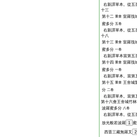
右新譯單本。從五
十三
第十二
室羅筏
重會
蜜多分
五卷
右新譯單本。從五
十八
第十三
室羅筏
重會
蜜多分
一卷
右新譯單本當第五
第十四
室羅筏
重會
蜜多分
一卷
右新譯單本。當第
第十五
王舍城
重會
分
二卷
右新譯單本。當第
第十六會王舍城竹林
波羅蜜多分
八卷
右新譯單本。從五
放光般若波羅
1
蜜
西晋三藏無羅叉
2