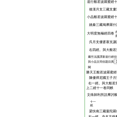
道行般若波羅蜜經
後漢月支三藏支婁
小品般若波羅蜜經
姚秦三藏鳩摩羅什
大明度無極經四卷
呉月支優婆塞支謙
右四經。與大般若
藏竺法護譯新道行經但
與小品文同但題目異
闕
勝天王般若波羅蜜經
陳優禪尼國王子月
右一經。與大般若
上二經十一卷同帙
文殊師利所説摩訶
十一
紙
梁扶南三藏曼陀羅
右一經。亦名文殊