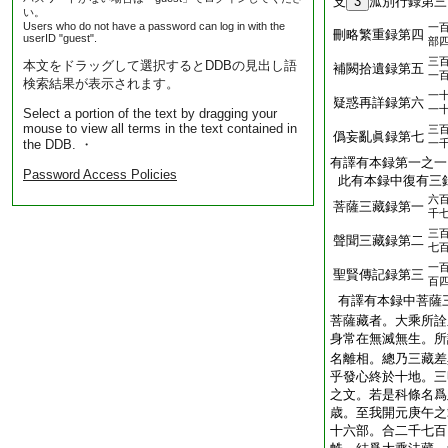
支
3
泒別行録第三
い。
Users who do not have a password can log in with the
一
刪略繁重録第四
userID "guest".
部
三
本文をドラッグして選択するとDDBの見出し語
補闕拾遺録第五
一
検索結果が表示されます。
一
疑惑再詳録第六
一
Select a portion of the text by dragging your
mouse to view all terms in the text contained in
三
僞妄亂眞録第七
the DDB. ・
一
有譯有本録第一之一
Password Access Policies
此有本録中復有三
六
菩薩三藏録第一
千
三
聲聞三藏録第二
七
一
聖賢傳記録第三
百
有譯有本録中菩薩
菩薩藏者。大乘所詮
身常在無滅無生。所
名離相。總乃三藏差
乎發心終於十地。三
之文。若是科條名爲
歳。至我開元庚午之
十六部。合二千七百