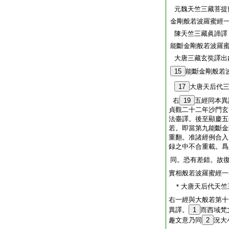
元魏天竺三藏菩提
金剛般若波羅蜜經
陳天竺三藏眞諦譯
能斷金剛般若波羅
大唐三藏玄奘譯出
15
能斷金剛般若
17
大唐天后代
右
19
五經同本異
貞觀二十二年沙門玄
法臺譯。後至顯慶五
若。即當第九能斷金
重翻。准諸經例合入
録之中不合重載。爲
同。恐有差錯。故
實相般若波羅蜜經一
＊大唐天后代天竺
右一經與大般若第十
異譯。
1
而西域梵
趣文意乃同
2
況大