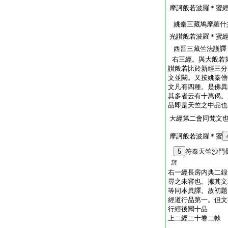
摩訶般若波羅＊蜜
姚秦三藏鳩摩羅什
光讃般若波羅＊蜜
西晋三藏竺法護譯
右三經。與大般若
讃般若比於新經三分
文並闕。又按姚秦僧
文凡有四種。是佛異
其多者云有十萬偈。
品即是天竺之中品也
大經第二會同梵文
摩訶般若波羅＊蜜
5
符秦天竺沙門
譯
右一經長房内典二録
尋之未審也。據其文
等同本異譯。故初題
經道行品第一。但文
行經後闕十品
上二經二十卷二帙