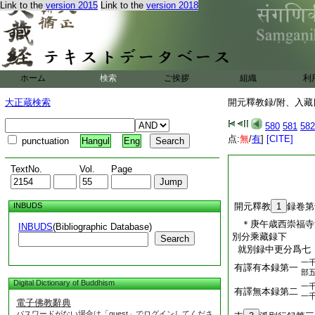
Link to the
version 2015
Link to the
version 2018
ホーム
検索
ご挨拶
組織
利
大正蔵検索
開元釋教録/附、入藏目
580
581
582
点:
無
/
有
]
[CITE]
punctuation
Hangul
Eng
TextNo.
Vol.
Page
INBUDS
開元釋教
1
録卷第
＊庚午歳西崇福
INBUDS
(Bibliographic Database)
別分乘藏録下
Search
就別録中更分爲七
一
有譯有本録第一
部
Digital Dictionary of Buddhism
一
有譯無本録第二
一
電子佛教辭典
パスワードがない場合は「guest」でログインしてくださ