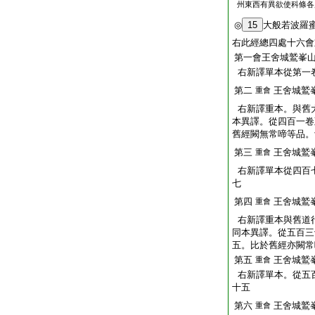
州東西有異欲使科條各
◎
15
大般若波羅
右此經總四處十六會
第一會王舍城鷲峯
右新譯單本從第一
第二
王舍城鷲
重會
右新譯重本。與舊
本異譯。從四百一卷
舊經闕無常啼等品。
第三
王舍城鷲
重會
右新譯單本從四百
七
第四
王舍城鷲
重會
右新譯重本與舊道
同本異譯。從五百三
五。比於舊經亦闕常
第五
王舍城鷲
重會
右新譯單本。從五
十五
第六
王舍城鷲
重會