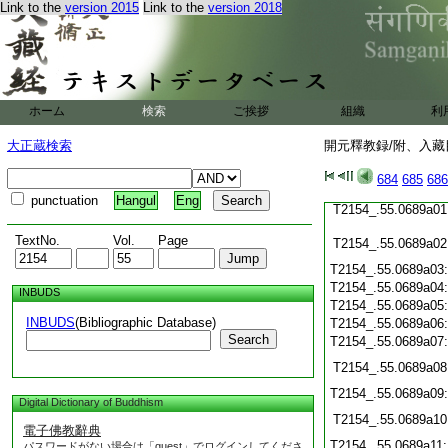
Link to the
version 2015
Link to the
version 2018
T2154_.55.0688c23
T2154_.55.0688c24
T2154_.55.0688c25
T2154_.55.0688c26
ホーム
検索
ご挨拶
組織
利
T2154_.55.0688c27
大正蔵検索
開元釋教録/附、入藏目
T2154_.55.0688c28
684
685
686
punctuation
Hangul
Eng
T2154_.55.0689a01
TextNo.
Vol.
Page
T2154_.55.0689a02
T2154_.55.0689a03
T2154_.55.0689a04
INBUDS
T2154_.55.0689a05
INBUDS
(Bibliographic Database)
T2154_.55.0689a06
Search
T2154_.55.0689a07
T2154_.55.0689a08
T2154_.55.0689a09
Digital Dictionary of Buddhism
T2154_.55.0689a10
電子佛教辭典
T2154_.55.0689a11
パスワードがない場合は「guest」でログインしてくださ