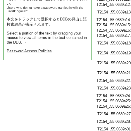
い。
T2154_.55.0689a12
Users who do not have a password can log in with the
userID "guest".
T2154_.55.0689a13
本文をドラッグして選択するとDDBの見出し語
T2154_.55.0689a14
検索結果が表示されます。
T2154_.55.0689a15
T2154_.55.0689a16
Select a portion of the text by dragging your
T2154_.55.0689a17
mouse to view all terms in the text contained in
the DDB. ・
T2154_.55.0689a18
Password Access Policies
T2154_.55.0689a19
T2154_.55.0689a20
T2154_.55.0689a21
T2154_.55.0689a22
T2154_.55.0689a23
T2154_.55.0689a24
T2154_.55.0689a25
T2154_.55.0689a26
T2154_.55.0689a27
T2154_.55.0689a28
T2154_.55.0689b01