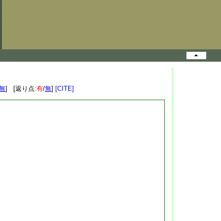
無
] [返り点:
有
/
無
]
[CITE]