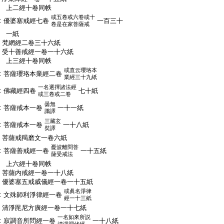
:
上二經十卷同帙
或五卷或六卷或十
:
優婆塞戒經七卷
一百三十
卷是在家菩薩戒
:
一紙
:
梵網經二卷三十六紙
:
受十善戒經一卷一十六紙
:
上三經十卷同帙
或直云瓔珞本
:
菩薩瓔珞本業經二卷
業經三十九紙
一名選擇諸法經
:
佛藏經四卷
七十紙
或三卷或二卷
曇無
:
菩薩戒本一卷
一十一紙
讖譯
三藏玄
:
菩薩戒本一卷
一十八紙
奘譯
:
菩薩戒羯磨文一卷六紙
憂波離問菩
:
菩薩善戒經一卷
一十五紙
薩受戒法
:
上六經十卷同帙
:
菩薩内戒經一卷一十八紙
:
優婆塞五戒威儀經一卷一十五紙
或眞名淨律
:
文殊師利淨律經一卷
經一十三紙
:
清淨毘尼方廣經一卷一十七紙
一名如來所説
:
寂調音所問經一卷
一十八紙