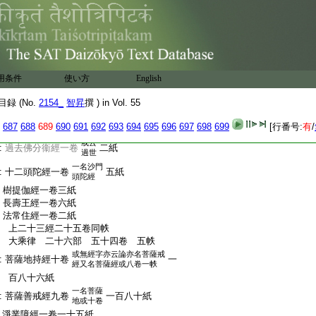
亦云太子譬羅
:
天王太子辟羅經一卷
二紙
經或無天王字
亦直云淨行經
:
優婆夷淨行法門經二卷
三十二紙
或無經字
:
八大人覺經一卷一紙
亦云弟子學
:
三品弟子經一卷
三紙
用条件
使い方
English
有三輩經
或云四輩弟子經
:
四輩經一卷
三紙
録 (No.
2154_
智昇
撰 ) in Vol. 55
或云四輩學經
或云當來
:
當來變經一卷
二紙
687
688
689
690
691
692
693
694
695
696
697
698
699
[行番号:
有
/
變識經
或云
:
過去佛分衞經一卷
二紙
過世
一名沙門
:
十二頭陀經一卷
五紙
頭陀經
:
樹提伽經一卷三紙
:
長壽王經一卷六紙
:
法常住經一卷二紙
:
上二十三經二十五卷同帙
:
大乘律 二十六部 五十四卷 五帙
或無經字亦云論亦名菩薩戒
:
菩薩地持經十卷
一
經又名菩薩經或八卷一帙
:
百八十六紙
一名菩薩
:
菩薩善戒經九卷
一百八十紙
地或十卷
:
淨業障經一卷一十五紙