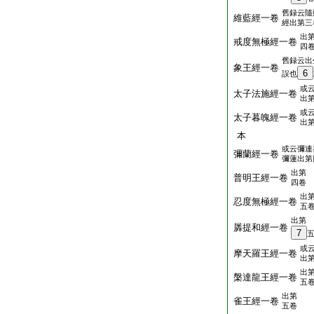
舊録云隨
維藍經一卷
經出第三
出
戒度無極經一卷
四
舊録云出
象王經一卷
6
誤也
或
太子法施經一卷
出
或
太子暮魄經一卷
出
本
或云彌連
彌蘭經一卷
彌蓮出第
出第
普明王經一卷
四卷
出
忍度無極經一卷
五
出第
羼提和經一卷
7
或
摩天羅王經一卷
出
出
槃達龍王經一卷
五
出第
雀王經一卷
五卷