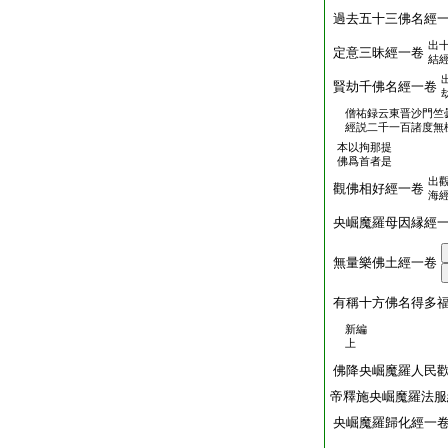
過去五十三佛名經
出
定意三昧經一卷
結
賢劫千佛名經一卷
僧祐録云東晋沙門竺
經説二千一百諸度無
本以拘那提
佛爲首者是
出
觀佛相好經一卷
海
央崛魔羅母因縁經
無量樂佛土經一卷
有稱十方佛名得多
新編
上
佛降央崛魔羅人民
帝釋施央崛魔羅法服
央崛魔羅歸化經一