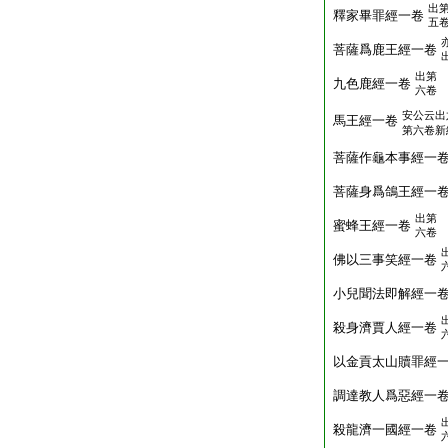
出
釋家畢罪經一卷
五
菩薩爲鹿王經一卷
出第
九色鹿經一卷
六卷
安公云出
馬王經一卷
第六卷新
菩薩作龜本事經一
菩薩身爲鴿王經一
出第
蜜蜂王經一卷
六卷
佛以三事笑經一卷
小兒聞法即解經一
殺身濟賈人經一卷
以金貢太山贖罪經
調達教人爲惡經一
殺龍濟一國經一卷