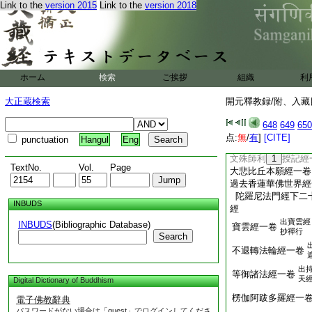
Link to the
version 2015
Link to the
version 2018
寶海梵志成就大悲
佛變時會身經一卷
當來選擇諸惡世界
ホーム
検索
ご挨拶
組織
利
一音演正法經一卷
大正蔵検索
開元釋教録/附、入藏目
五百王子作淨土願經
過去行檀波羅蜜經一
648
649
650
觀世音求十方佛各爲
点:
無
/
有
]
[CITE]
punctuation
Hangul
Eng
東方善華世界佛座震
文殊師利
1
授記經
TextNo.
Vol.
Page
大悲比丘本願經一卷
過去香蓮華佛世界經
陀羅尼法門經下二
INBUDS
經
出寶雲經
INBUDS
(Bibliographic Database)
寶雲經一卷
抄禪行
Search
不退轉法輪經一卷
出
等御諸法經一卷
天
Digital Dictionary of Buddhism
楞伽阿跋多羅經一
電子佛教辭典
パスワードがない場合は「guest」でログインしてくださ