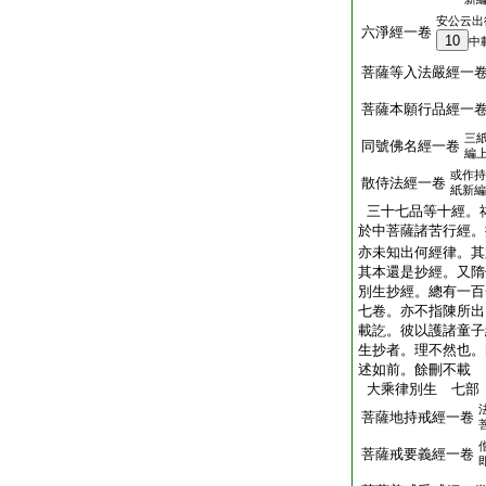
安公云出
六淨經一卷
10
中
菩薩等入法嚴經一
菩薩本願行品經一
三
同號佛名經一卷
編
或作持
散侍法經一卷
紙新編
三十七品等十經。
於中菩薩諸苦行經。
亦未知出何經律。其
其本還是抄經。又隋
別生抄經。總有一百
七卷。亦不指陳所出
載訖。彼以護諸童子
生抄者。理不然也。
述如前。餘刪不載
大乘律別生 七部
菩薩地持戒經一卷
菩薩戒要義經一卷