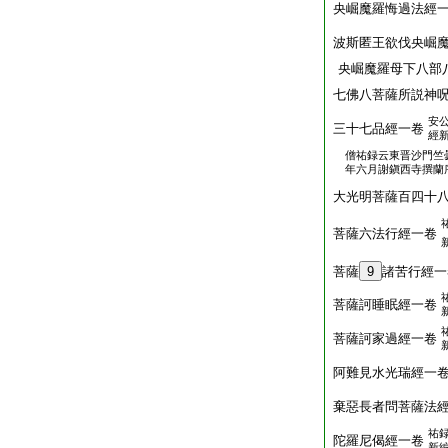
央崛魔羅悔過法經
波斯匿王欲伐央崛
央崛魔羅母下八部
七佛八菩薩所説神
安
三十七品經一卷
經
僧祐録云東晋沙門竺
年六月謝鎭西寺撰蘭
大光明菩薩百四十
菩薩六法行經一卷
菩薩
9
諸苦行經一
菩薩訶睡眠經一卷
菩薩訶家過經一卷
阿難見水光瑞經一
棄惡長者問菩薩法
祐
陀羅尼偈經一卷
新