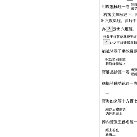
陳
明度無極經一卷
出
右施度無極經下。
出六度集經。舊録中
亦
3
云出六度經。
經象王經菩薩爲鹿王經
4
此之五經雖載群録
能滅諸罪千囀陀羅
呪既類別生故
載斯録新編上
出
寶鬘品抄經一卷
網
稱揚諸佛功徳經一
上
寶海如來等十方百
經亦云禮佛功
徳經新編上
徳内豐嚴王佛名經
經上卷也
新編上