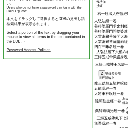
云楞伽
い。
抄經
Users who do not have a password can log in with the
userID "guest".
右一經出入楞伽經
本文をドラッグして選択するとDDBの見出し語
人弘法經一卷
検索結果が表示されます。
善得婆羅門求舍利經
善得婆羅門問提婆達
Select a portion of the text by dragging your
大雲密藏菩薩問大海
mouse to view all terms in the text contained in
the DDB. ・
大雲密藏菩薩請雨經
四百三昧名經一卷
Password Access Policies
人弘法經下六部六
三歸五戒帶佩護身呪
三歸五戒神王名經
2
等録云抄灌
頂經新編上
龍王結願五龍神呪經
五龍呪經一卷
大將軍神呪經一卷
亦
隨願往生經一卷
經
藥師琉璃光經一卷
三歸五戒帶佩下七
無吾我經一卷