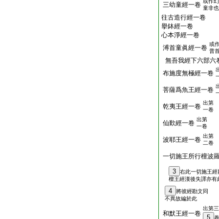
或作幻
三幼童經一卷
童非也
往古造行經一卷
擧鉢經一卷
心本淨經一卷
或
溥首童眞經一卷
普
無吾我經下六部六
布施度無極經一卷
菩薩爲魚王經一卷
出第
乾夷王經一卷
一卷
出第
仙歎經一卷
一卷
出第
波耶王經一卷
二卷
一切施王所行檀波
3
右此一切施王經
檀王經漢後失譯亦有
4
將彼經勘文同
不異故編於此
出第三
和默王經一卷
5