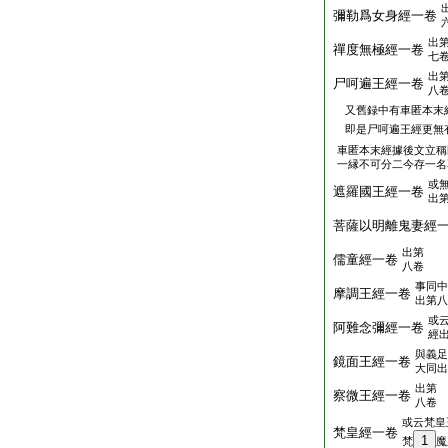
彌勒爲女身經一卷
出
禪度無極經一卷
七
出
尸呵遍王經一卷
八
又舊録中有車匿本末
即是尸呵遍王經更無
車匿本末經據後文立稱
一縁不可分二今存一名
或
遮羅國王經一卷
出
菩薩以明離鬼妻經
出第
儒童經一卷
八卷
事同中
摩調王經一卷
出第八
或
阿難念彌經一卷
經
與義足
鏡面王經一卷
大同出
出第
察微王經一卷
八卷
或云梵皇
梵皇經一卷
1
梵
魔