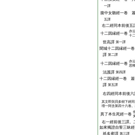
一譯
腹中女聽經一卷 
五譯
右二經同本前後五
亦
十二因縁經一卷
十
世高譯
第一譯
聞城十二因縁經一卷
譯
第二譯
亦
十二因縁經一卷
思
法護譯
第四譯
十二因縁經一卷 簫
譯
第五譯
右四經同本前後六
其文即與貝多樹下經同
増一阿含第四十六卷。
異了本生死經一卷
右一經前後三譯。
如來獨證自誓三昧經
祇多蜜譯
第三譯