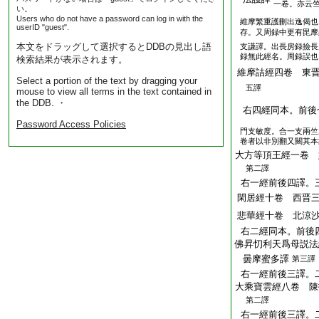
一卷。亦云
い。
Users who do not have a password can log in with the
維摩繁重護刪出逸偈也
userID "guest".
存。又周録中更有毘摩
本文をドラッグして選択するとDDBの見出し語
支謙譯。出長房録撿長
録無此經名。周録誤也
検索結果が表示されます。
維摩詰經四卷 東
Select a portion of the text by dragging your
五譯
mouse to view all terms in the text contained in
the DDB. ・
右四經同本。前後
Password Access Policies
門支敏度。合一支兩竺
卷者以非別翻又闕其本
大方等頂王經一卷 
第二譯
右一經前後四譯。
閑居經十卷 西晋
悲華經十卷 北涼
右二經同本。前後
佛昇忉利天爲母説法
曇摩蜜多譯
第三譯
右一經前後三譯。
大乘寶雲經八卷 陳
第二譯
右一經前後三譯。