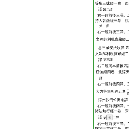
等集三昧經一卷 西
譯
第二譯
右一經前後三譯。
持人菩薩經三卷 姚
第二譯
右一經前後三譯。
文殊師利現寶藏經
息三藏安法欽譯
第
文殊師利現寶藏經二
譯
第三譯
右二經同本前後四
楞伽經四卷 北涼
譯
右一經前後四譯。
大方等無相經五卷
涼州沙門竺佛念譯
右一經前後兩譯。
諸法無行經一卷 宋
譯
6
第
二譯
右一經前後三譯。
阿闍世王經二卷 西