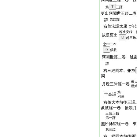
7
第
三譯
更出阿闍世王經二卷
譯
第四譯
右竺法護太康七年
若准安録。
故題更出
8
超三昧
之中二本
9
倶載
阿闍世經二卷 姚
譯
右三經同本。兼放
闕
出
月燈三昧經一卷
經
第一
世高譯
別譯
右兼大本前後三譯
象腋經一卷 後漢月
出法上録
第一譯
無所悕望經一卷 東
第三譯
右二經同本前後四