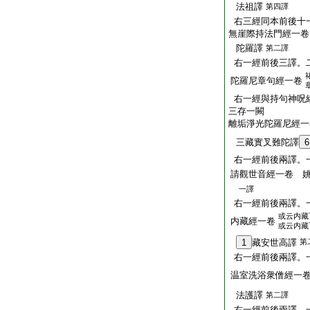
法祖譯
第四譯
右三經同本前後十
無崖際持法門經一卷
陀羅譯
第二譯
右一經前後三譯。
陀羅尼章句經一卷
右一經與持句神呪
三存一闕
離垢淨光陀羅尼經一
三藏實叉難陀譯
6
右一經前後兩譯。
請觀世音經一卷 
一譯
右一經前後兩譯。
或云内藏
内藏經一卷
或云内藏
1
藏安世高譯
第
右一經前後兩譯。
温室洗浴衆僧經一
法護譯
第二譯
右一經前後兩譯。