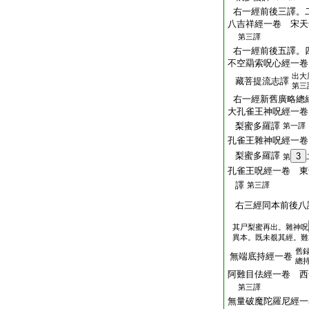
右一經前後三譯。
八吉祥經一卷 宋天
第三譯
右一經前後五譯。
不空羂索呪心經一卷
出大
藏菩提流志譯
第三
右一經新舊廣略總
大孔雀王神呪經一卷
梨蜜多羅譯
第一譯
孔雀王雜神呪經一卷
梨蜜多羅譯
3
第
孔雀王呪經一卷 東
譯
第三譯
右三經同本前後八
其尸梨蜜再出。雜神呪
異本。既未覩其經。難
舊
無端底持經一卷
總
阿難目佉經一卷 西
第三譯
無量破魔陀羅尼經一