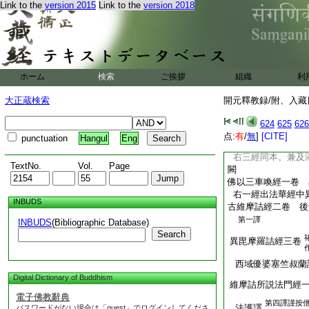
法華三昧經六卷
Link to the
version 2015
Link to the
version 2018
正
良接譯
出翻經圖第
薩芸芬陀利經六卷 
13
第
二譯。
年譯
法護。太康七年
元年譯。薩芸芬陀利經
ホーム
検索
ご挨拶
組織
利
不合再出。名目既殊本
芸芬陀利是梵語。正法
大正蔵検索
開元釋教録/附、入藏目
晋名。梵晋倶存。録家
624
625
626
方等法華經五卷 
点:
有
/
無
]
[CITE]
punctuation
Hangul
Eng
譯
右三經同本。兼及
TextNo.
Vol.
Page
闕
佛以三車喚經一卷 
右一經出法華經中
INBUDS
古維摩詰經二卷 後
第一譯
INBUDS
(Bibliographic Database)
Search
異毘摩羅詰經三卷
西域優婆塞竺叔蘭
Digital Dictionary of Buddhism
維摩詰所説法門經
電子佛教辭典
第四譯謹按
法護譯
パスワードがない場合は「guest」でログインしてくださ