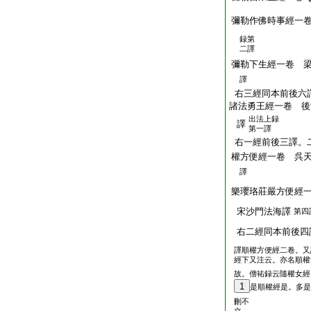
彌勒作佛時事經一
録第
二譯
彌勒下生經一卷 
譯
右三經同本前後六
諸法勇王經一卷 後
出法上録
譯
第一譯
右一經前後三譯。
權方便經一卷 呉
譯
樂瓔珞莊嚴方便經
宋沙門法海譯
第四
右二經同本前後四
譯順權方便經二卷。又
經下又注云。亦名順權
故。僧祐録云隨權女經
1
是順權經是。多是
刪不