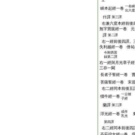
立
一名睒
睒本起經一卷
出六度
什譯
第三譯
右兼六度本經前後
無字寶篋經一卷 元
譯
第二譯
右一經前後四譯。
失利越經一卷 僧祐
今附西晋
録第二譯
右一經與月光章子經
三存一闕
長者子誓經一卷 
菩薩誓經一卷 宋
右二經同本前後五
一云犢
犢牛經一卷
子經
蘭譯
第三譯
或作
浮光經一卷
東
乳光
第四譯
右二經同本前後四
不莊挍女經一卷 