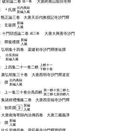
:
破邪論二卷
大唐終南山龍田寺釋
或一卷
出内典録
:
＊氏撰
新編入藏
:
甄正論三卷 大唐天后代佛授記寺沙門釋
新編
:
玄嶷撰
入藏
:
十門辯惑論二卷
大唐大興善寺沙門
或三卷
新編
:
釋復禮撰
入藏
:
弘明集十四卷 梁建初寺沙門釋僧祐撰
出長房録
:
新編入藏
上帙十一
:
上四集二十一卷二帙
下帙十卷
:
廣弘明集三十卷 大唐西明寺沙門釋道宣
出内典録
:
撰
新編入藏
第一帙十第二帙七
:
上一集三十卷分爲四帙
第三帙七第四帙六
:
集諸經禮懺儀二卷 大唐西崇福寺沙門釋
新編
:
智昇撰
3
入藏
:
大唐南海寄歸内法傳四卷 大唐三藏義淨
新編
:
撰
入藏
:
比丘尼傳四卷 梁莊嚴寺沙門釋寶唱撰