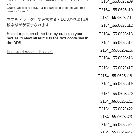
T2154_.55.0625a09
い。
Users who do not have a password can log in with the
T2154_.55.0625a10
userID "guest".
T2154_.55.0625a11
本文をドラッグして選択するとDDBの見出し語
検索結果が表示されます。
T2154_.55.0625a12
Select a portion of the text by dragging your
T2154_.55.0625a13
mouse to view all terms in the text contained in
T2154_.55.0625a14
the DDB. ・
T2154_.55.0625a15
Password Access Policies
T2154_.55.0625a16
T2154_.55.0625a17
T2154_.55.0625a18
T2154_.55.0625a19
T2154_.55.0625a20
T2154_.55.0625a21
T2154_.55.0625a22
T2154_.55.0625a23
T2154_.55.0625a24
T2154_.55.0625a25