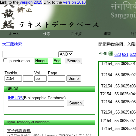
Link to the
version 2015
Link to the
version 2018
T2154_.55.0624c22
T2154_.55.0624c23
T2154_.55.0624c24
T2154_.55.0624c25
T2154_.55.0624c26
ホーム
検索
ご挨拶
組織
利
T2154_.55.0624c27
大正蔵検索
開元釋教録/附、入藏目
T2154_.55.0624c28
620
621
622
punctuation
Hangul
Eng
T2154_.55.0625a01
TextNo.
Vol.
Page
T2154_.55.0625a02
T2154_.55.0625a03
INBUDS
T2154_.55.0625a04
INBUDS
(Bibliographic Database)
T2154_.55.0625a05
Search
T2154_.55.0625a06
T2154_.55.0625a07
Digital Dictionary of Buddhism
T2154_.55.0625a08
電子佛教辭典
パスワードがない場合は「guest」でログインしてくださ