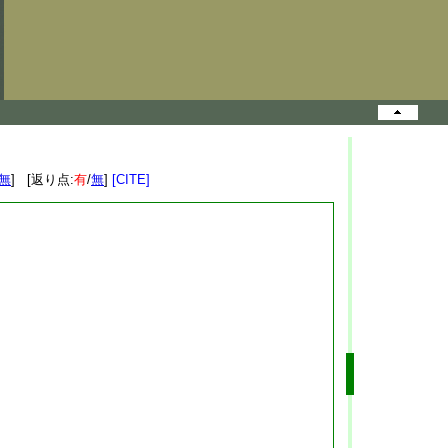
無
] [返り点:
有
/
無
]
[CITE]