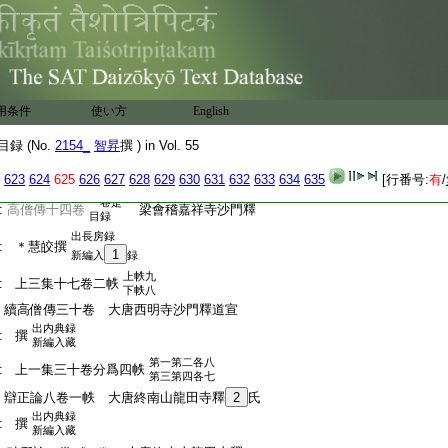
:
上二集九卷同帙
:
大唐慈恩寺三藏法師傳十卷一帙
新編
:
大唐西太原寺沙門釋＊慧立等撰
入藏
:
大唐西域求法高僧傳二卷 ＊大唐三藏義淨
新編
:
撰
用条件
使い方
English
入藏
亦云歴遊
:
法顯傳一卷
東晋沙門釋法顯自記
録 (No.
2154_
智昇
撰 ) in Vol. 55
天竺記傳
出長房録
:
遊天竺事
623
624
625
626
627
628
629
630
631
632
633
634
635
[行番号:
有
/
新編入藏
一卷是
:
高僧傳十四卷
梁會稽嘉祥寺沙門釋
目録
出長房録
:
＊慧皎撰
1
新編入
録
上帙九
:
上三集十七卷二帙
下帙八
:
續高僧傳三十卷 大唐西明寺沙門釋道宣
出内典録
:
撰
新編入藏
第一第二各八
:
上一集三十卷分爲四帙
第三第四各七
:
辯正論八卷一帙 大唐終南山龍田寺釋
2
氏
出内典録
:
撰
新編入藏