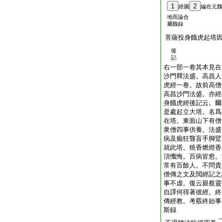
1
2
經圖
編在元
地而論合
屬魏録
菩薩投身餓虎起塔
後
記
右一部一卷其本見在
沙門釋法盛。高昌人
虎經一卷。故前高僧
高昌沙門法盛。亦經
身餓虎經後記云。爾
是處起立大塔。名爲
在塔。東面山下有僧
衆僧四事供養。法盛
病及癲狂聾盲手脚躄
就此塔。燒香燃燈香
頂懺悔。百病皆愈。
常有百餘人。不問貴
僧傳之文及閲經記之
事不虚。復云親覩靈
自譯何得著彼經。終
傳經教。考覈終始事
斯録