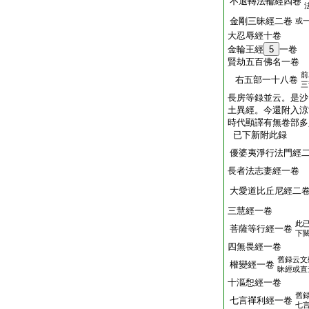
不退轉法輪經四卷
金剛三昧經二卷
或
大忍辱經十卷
金輪王經
5
一卷
賢劫五百佛名一卷
前
右五部一十八卷
三
長房等録並云。是沙
土異經。今還附入涼
時代顯譯有無卷部多
已下新附此録
優婆夷淨行法門經
長者法志妻經一卷
大愛道比丘尼經二
三慧經一卷
此
菩薩等行經一卷
下
四無畏經一卷
舊録云文
權變經一卷
昧經或直
十漚惒經一卷
舊
七言禪利經一卷
七