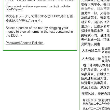
い。
地有大乘學不。答曰
Users who do not have a password can log in with the
希有希有。將非菩薩
userID "guest".
洹梵本一部。又尋得
本文をドラッグして選択するとDDBの見出し語
及餘經梵本。誓願流
検索結果が表示されます。
發天竺。同行四僧於
還涼州。以虔承和年
Select a portion of the text by dragging your
猛以宋元嘉末卒。昇
mouse to view all terms in the text contained in
路時或不同。佛鉢頂
the DDB. ・
天竺非止一路。頂鉢
Password Access Policies
見聞難以例也
提波羅
大丈夫論二卷
造見翻
堅意菩
入大乘論二卷
亦見内
右二部四卷其本見
沙門釋道泰。才敏自
遠參異言。往以漢土
所未練唯三藏九部。
綜覽梵文義承高旨。
偈及諸經論。東歸於
毘婆沙論。泰後自
録云於其涼代復有沙門
當宋元嘉二十二年也今
絶如何二十二年乙酉仍