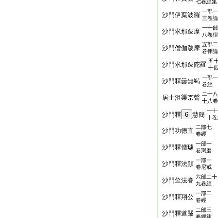
七卷經集
一部一
沙門伊葉波羅
三卷論
一十部
沙門求那跋摩
八卷律
五部二
沙門僧伽跋摩
卷律論
五
沙門求那跋陀羅
十
一部一
沙門釋曇無竭
卷經
二十八
居士沮渠京聲
十八卷
一十
沙門釋
6
慧簡
十卷
二部七
沙門功徳直
卷經
一部一
沙門釋僧璩
卷羯磨
一部一
沙門釋法頴
卷尼戒
六部二十
沙門竺法眷
九卷經
一部二
沙門釋翔公
卷經
二部三
沙門釋道嚴
卷經律