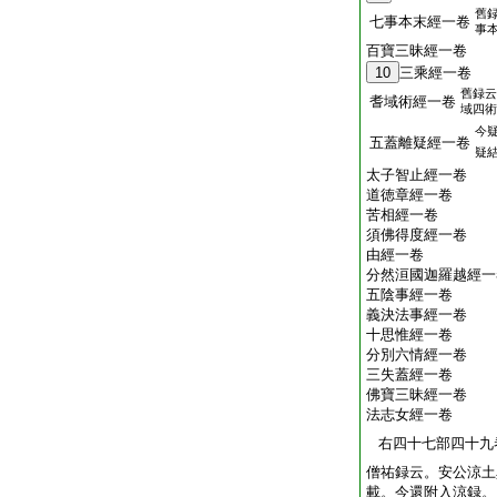
舊
七事本末經一卷
事
百寶三昧經一卷
10
三乘經一卷
舊録云
耆域術經一卷
域四術
今
五蓋離疑經一卷
疑
太子智止經一卷
道徳章經一卷
苦相經一卷
須佛得度經一卷
由經一卷
分然洹國迦羅越經一
五陰事經一卷
義決法事經一卷
十思惟經一卷
分別六情經一卷
三失蓋經一卷
佛寶三昧經一卷
法志女經一卷
右四十七部四十九
僧祐録云。安公涼土
載。今還附入涼録。