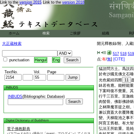
Link to the
version 2015
Link to the
version 2018
糧理極辛阻。遂歴鄯
觀風俗。從于＊填西
而同侶九人退還。猛
里。至波淪國。同旅
毘忽失尸所在。猛悲
與餘四人三度雪山。
ホーム
検索
ご挨拶
組織
利
絙爲橋乘虚而過。窺
慘酷影戰魂慄。復南
大正蔵検索
開元釋教録/附、入藏目
辛頭河。雪山壁立轉
斷路。行者多死。猛
517
518
519
罽賓城。恒有五百羅
点:
有
/
無
]
[CITE]
punctuation
Hangul
Eng
阿耨達池。有大徳羅
猛諮問方土。爲説四
TextNo.
Vol.
Page
於奇沙國見佛文石唾
光色紫紺四際
11
鉢若有應。能輕能重
INBUDS
下案時復不覺重。其
行千三百里。至迦維
INBUDS
(Bibliographic Database)
Search
肉髻骨。佛影佛跡炳
之林降魔菩提之樹。
兼以寶蓋大衣覆降魔
變。天梯龍池之事不
Digital Dictionary of Buddhism
阿育王舊都。有大智
弘法王所欽重。造純
電子佛教辭典
パスワードがない場合は「guest」でログインしてくださ
先於其家。已得六卷