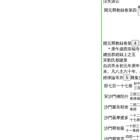
涼失源云
開元釋教録卷第四
開元釋教録卷第
4
＊庚午歳西崇福
總括群經録上之五
宋劉氏都建業
自武帝永初元年庚申
未。凡八主六十年。
經律論等并
5
雜集
於
部七百一十七卷
三
三部三
宋沙門佛陀什
卷律戒
二部二
沙門畺良耶舍
卷經
一十二
沙門曇摩蜜多
十七卷
一十部三
沙門釋智嚴
十一卷經
四部一十
沙門釋寶雲