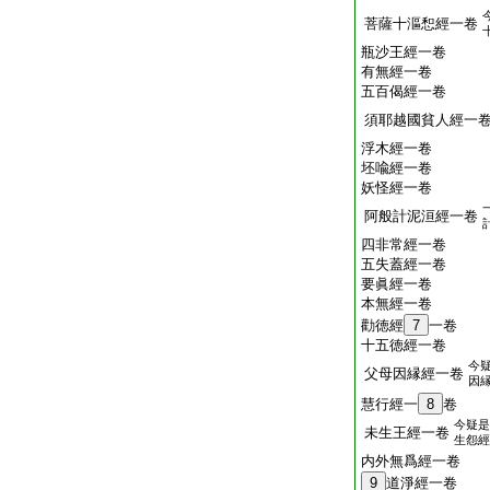
菩薩十漚惒經一卷
瓶沙王經一卷
有無經一卷
五百偈經一卷
須耶越國貧人經一
浮木經一卷
坯喩經一卷
妖怪經一卷
阿般計泥洹經一卷
四非常經一卷
五失蓋經一卷
要眞經一卷
本無經一卷
勸徳經
7
一卷
十五徳經一卷
今
父母因縁經一卷
因
慧行經一
8
卷
今疑是
未生王經一卷
生怨經
内外無爲經一卷
9
道淨經一卷