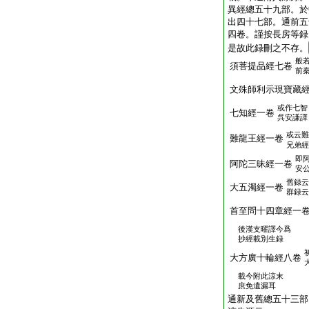
異經總五十九部。於
出四十七部。通前五
四卷。謹按長房等録
是故此録刪之不存。
般
須菩提品經七卷
前
文殊師利示現寶藏
或作七智
七知經一卷
呉安謙譯
或云難
難龍王經一卷
兄弟經
即
阿陀三昧經一卷
安
舊録云
大五濁經一卷
群録云
首至問十四章經一
後漢支曜譯今爲
抄經載別生録
大方廣十輪經八卷
載今附此涼末
庶免遺漏耳
通新及舊總五十三部