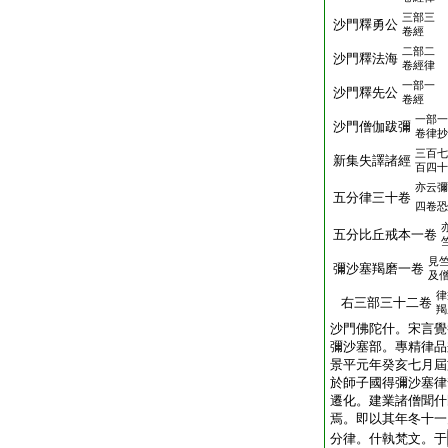
三部三
沙門釋勇公
卷經
二部二
沙門釋法海
卷經律
一部一
沙門釋先公
卷經
一部一
沙門僧伽跋彌
卷律抄
三百七
新集失譯諸經
百四十
亦云彌
五分律三十卷
四卷恐
五分比丘戒本一卷
見
彌沙塞羯磨一卷
及
律
右三部三十二卷
羯
沙門佛陀什。宋言覺
彌沙塞部。專精律品
景平元年癸亥七月屆
於師子國得彌沙塞律
遷化。建業諸僧聞什
焉。即以其年冬十一
分律。什執梵文。于