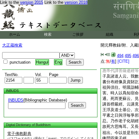
Link to the
version 2015
Link to the
version 2018
二卷
闕本
沙門白遠字法祖本姓
以儒雅知名。州府辟
啓父出家。詞理切至
祖才思俊徹敏朗絶倫
ホーム
検索
ご挨拶
組織
利
味方等妙入幽微。世
長安造築精舍以講習
大正蔵検索
開元釋教録/附、入藏目
千人。晋惠之末太宰
敬重待以師友之敬。
494
495
496
道徳。于時西府初建
点:
無
/
有
]
[CITE]
punctuation
Hangul
Eng
伏其遠達。祖既博渉
惠帝代譯菩薩逝經等
TextNo.
Vol.
Page
子及諸道人云。我數
書分布經像及資財訖
祖與倶往。明晨詣輔
INBUDS
害。時人以爲知宿命
通。死而更蘇云。見
INBUDS
(Bibliographic Database)
講首楞嚴經。云講竟
Search
王浮及道士基公。次
平素之日與浮毎爭邪
忍。乃作老子化胡經
Digital Dictionary of Buddhism
故死方思悔耳。又長
祖出。今以並是別生
電子佛教辭典
佛問四童子經
パスワードがない場合は「guest」でログインしてくださ