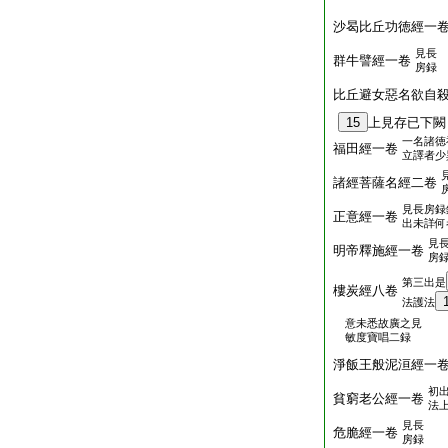
沙曷比丘功徳經一
見長
群牛譬經一卷
房録
比丘避女惡名欲自
15
上見存已下闕
一名諸徳
福田經一卷
立譯者少
諸經菩薩名經二卷
見長房録
正意經一卷
出未詳何
見
明帝釋施經一卷
房
第三出是
樓炭經八卷
法護法
意未悉故廣之見
敏度寶唱二録
淨飯王般泥洹經一
初
貧窮老公經一卷
法
見長
危脆經一卷
房録