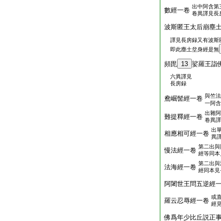
出中阿含第
數經一卷
卷異譯見長
波斯匿王太后崩塵
譯見長房録又有波斯
即此塵土坌身經是無
頻毘
13
娑羅王詣
六異譯見
長房録
與竺法
鴦崛髻經一卷
一阿含
出雜阿
難提釋經一卷
卷異譯
出
相應相可經一卷
異
第二出與
慢法經一卷
經等同本
第二出與
法海經一卷
經同本見
阿闍世王問五逆經
或
羅云忍辱經一卷
經
佛爲年少比丘説正