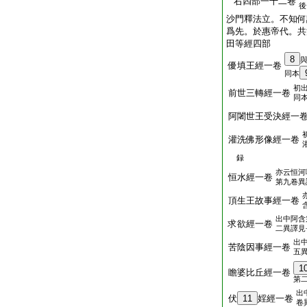
右四部一十二卷
後
沙門釋法立。不知何
爲先。於惠帝代。共
田等經四部
8
優填王經一卷
同本
初
前世三轉經一卷
同
阿闍世王受決經一
灌洗佛形像經一卷
録
亦云恒河
恒水經一卷
第九卷異
頂生王故事經一卷
出中阿含
求欲經一卷
二異譯見
出
苦陰因事經一卷
五
1
瞻婆比丘經一卷
第
出
伏
11
婬經一卷
卷