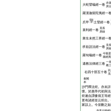
亦
大蛇譬喩經一卷
房
羅漢迦留陀夷經一
爪甲
土譬經一卷
見長
衰利經一卷
房録
衆生未然三界經一
見
求欲説法經一卷
房
今疑是
羅旬喩經一卷
壽經異
一
遺教法律經三卷
教
比
右四十部五十卷
見
卷闕
本
沙門釋法炬。亦未詳
懷。於惠帝代初與法
炬遂自譯優填王等經
更有諸經並云炬出。
家誤上。今並刪之如
亦直云時經