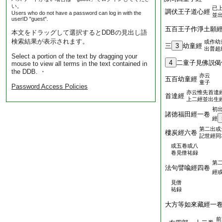
い。
已
調伏王子道心經
Users who do not have a password can log in with the
並
userID "guest".
五百王子作淨土願
本文をドラッグして選択するとDDBの見出し語
検索結果が表示されます。
或作幼
三
3
幼童經
出普超
Select a portion of the text by dragging your
4
二童子見佛説偈
mouse to view all terms in the text contained in
the DDB. ・
亦云
五百幼童經
童子
Password Access Policies
亦云惟先首達
首達經
上二經並出生
初
諸徳福田經一卷
經
第二出或
樓炭經六卷
記世經同
或五卷或八
卷見僧祐録
第
法句譬喩經四卷
經
見僧
祐録
大方等如來藏經一
前