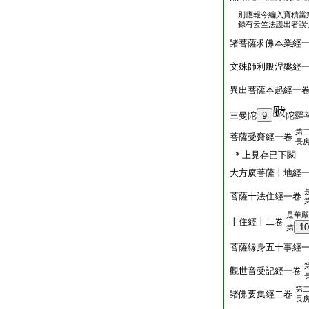
別應報今編入寶積當
録有云竺法護出者誤
諸菩薩求佛本業經
文殊師利般涅槃經
異出菩薩本起經一
三曼陀
9
陀羅
第
菩薩受齋經一卷
長
＊上見存已下闕
大方廣菩薩十地經
菩薩十法住經一卷
是華嚴
十住經十二卷
10
第
菩薩縁身五十事經
觀世音受記經一卷
第
諸佛要集經二卷
長