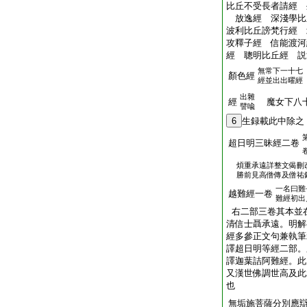
比丘不受長者請經 
放逸經 深淺學比
波利比丘謗梵行經 
攻釋子經 信能渡河
經 聰明比丘經 説
無常下一十七
顏色經
經並出出曜經
出雜
經
魔女下八十
譬喩
6
生録載此中除之
超日明三昧經二卷
煩重承遠詳整文偈刪
勝前見高僧傳及僧祐
一名曰難
越難經一卷
難經初出
右二部三卷其本並
清信士聶承遠。明解
經多參正文句兼執筆
譯超日明等經二部。
譯迦葉詰阿難經。此
又漢世佛調世高及此
也
無垢施菩薩分別應