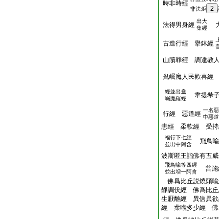
時非時經
2
非法炬
出大
法得男身經
大
集經
古造行經 擧鉢經
山贖罪經 調達教
鴦崛魔人民歡喜經
經並出鴦
韋提希子
崛魔羅經
一名惡
行經 惡道經
中惡道
恚經 柔軟經 受持
福行下七經
飛鳥喩
並出中阿含
波斯匿王詣佛有五威
飛鳥喩等四經
普施
並出増一阿含
佛爲比丘説燒頭喩
靜調伏經 佛爲比丘
生厭離經 異信異欲
經 葉喩多少經 佛