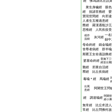
經 佛爲諸比丘説
衆生身穢經 眼色
經 捨諸世務經 嬰
寶現世間經 向邪違
人者生五種過患經 
際經 羅漢遇瓶沙王
思惟經 人民疾疫受
一名
或作
灰河經
流樹
録中
母命終經 鑄金喩經
舍尊者病經 群羊喩
斯匿王女命過詣佛經
普施下三
婆塞命終經
經並出雜
難經 邪業自活經 
釋經 比丘疾病經
毒喩＊經 馬喩經
出罵
阿闍世王問瞋
意經
阿闍世
經 調達喩經
經小乘
無常經 比丘求證人
常經 比丘問佛何故