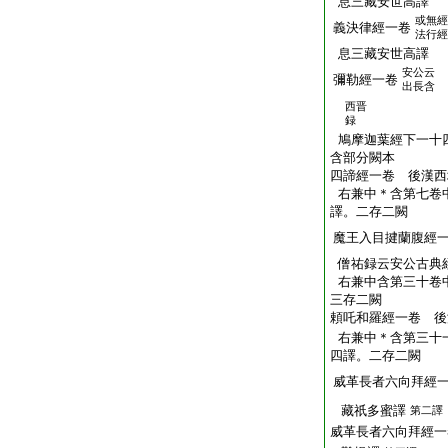
息三藏安世高譯
或無經
義決律經一卷
法行經
息三藏安世高譯
安公云
彌勒經一卷
出長含
西晋
録
鳩摩迦葉經下一十
含部分闕本
四諦經一卷 後漢西
右兼中＊含第七卷
譯。二存二闕
魔王入目揵蘭腹經
僧祐録云安公古典
右兼中含第三十卷
三存二闕
頼吒和羅經一卷 後
右兼中＊含第三十
四譯。二存二闕
威革長者六向拜經
藏祇多蜜譯
第二譯
威革長者六向拜經一