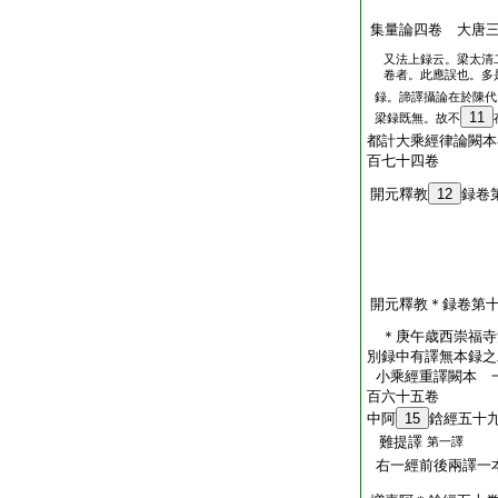
集量論四卷 大唐
又法上録云。梁太清
卷者。此應誤也。多
録。諦譯攝論在於陳代
11
梁録既無。故不
都計大乘經律論闕本
百七十四卷
開元釋教
12
録卷
開元釋教＊録卷第
＊庚午歳西崇福
別録中有譯無本録之
小乘經重譯闕本 
百六十五卷
中阿
15
鋡經五十
難提譯
第一譯
右一經前後兩譯一