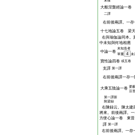
未獲
大般涅槃經論一卷
二譯
右前後兩譯。一存
十七地論五卷 梁
右與瑜伽論同本。
中未知與何地相應
未知造者
中論一卷
4
單重
未
寶性論四卷
或五卷
支譯
第一譯
右前後兩譯一存一
婆
大乘五陰論一卷
豆
第一譯新
附梁録
右陳録云。陳太建
將來。前後兩譯。一
方便心論一卷 東晋
譯
第一譯
右前後兩譯。一存