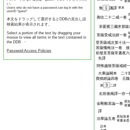
塞
い。
Users who do not have a password can log in with the
無
1
讖譯
單本
userID "guest".
善信二十二戒一卷
本文をドラッグして選択するとDDBの見出し語
検索結果が表示されます。
宋罽賓三藏求那跋
Select a portion of the text by dragging your
菩薩受戒法經一卷
mouse to view all terms in the text contained in
the DDB. ・
受菩薩戒次第十法一
菩薩懺悔法一卷 後
Password Access Policies
初發意菩薩常晝夜六
失譯
阿惟越致菩薩戒經
大乘論闕本 二十
寶積經論四卷 元魏
3
第
二譯
右前後兩譯一存一
莫
金剛般若論一卷
單
譯
莫知造者
法華論五卷
單重未悉
訪本