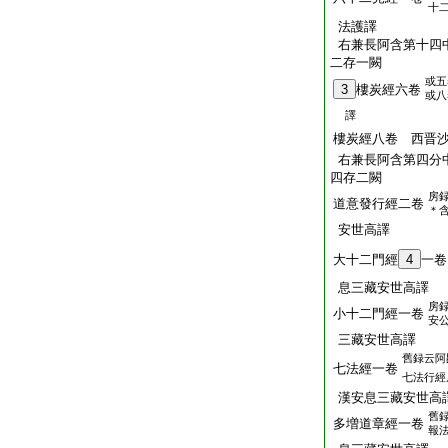
十
法護譯
右兼長阿含第十四
二存一闕
或五
3
樓炭經六卷
或八
譯
樓炭經八卷 西晋
右兼長阿含第四分
四存二闕
房
道意發行經二卷
＊
安世高譯
大十二門經
4
一卷
息三藏安世高譯
房
小十二門經一卷
安
三藏安世高譯
舊録云阿
七法經一卷
七法行經
漢安息三藏安世高
舊
多増道章經一卷
報