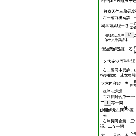
増壹阿＊鋡經五十
符秦天竺三藏曇摩
右一經前後兩譯。
一
鳩摩迦葉經一卷
葉
18
法經録云出中
第十六卷異譯本
僮迦葉解難經一卷
乞伏秦沙門聖堅譯
右二經同本異譯。
宿經同本。其本並闕
一
大六向拜經一卷
經
藏竺法護譯
右兼長阿含第十一
二
1
存一闕
佛開解梵志阿
經
譯
右兼長阿含第十三
譯。二存一闕
亦
六十二見經一卷