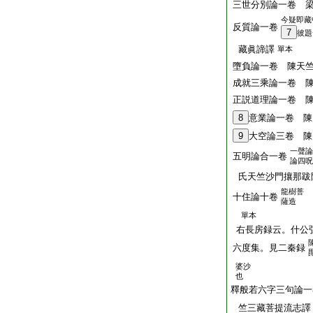
三世分別論一卷 
今疑即藏
反質論一卷
7
彼題
藏眞諦譯
單本
墮負論一卷 陳天
成就三乘論一卷 
正説道理論一卷 
8
意業論一卷 陳
9
大空論三卷 陳
一聲論
五明論合一卷
論四呪
氏天竺沙門攘那跋
龍樹菩
十住論十卷
薩造
單本
右長房録云。什公
六度集。見二秦録
婆沙
也
釋般若六字三句論一
竺三藏菩提流志譯