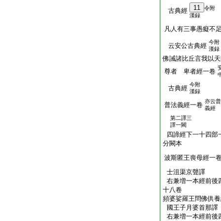
11
令附
古典經
漢録
凡人有三事愚癡不
今附
云安公古典經
漢録
佛誡諸比丘言我以天
尊者 卑者經一卷
今附
古典經
漢録
亦云普
普法義經一卷
義經
第二譯三
譯一闕
四諦經下一十四部
分闕本
波斯匿王喪母經一
士沮渠京聲譯
右兼増一本經前後
十八卷
頻婆娑羅王問佛供養
國王子月婆首那譯
右兼増一本經前後