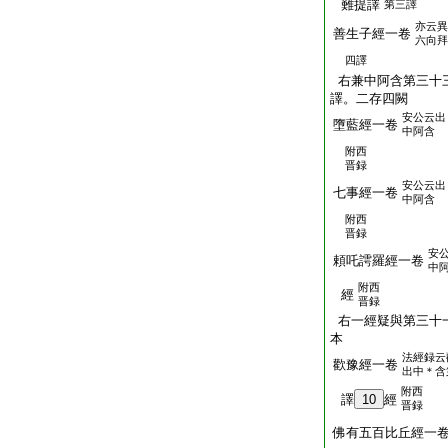
難提譯
第三譯
亦云異
善生子經一卷
六向拜
四譯
右兼中阿含第三十
譯。二存四闕
安公云出
墮藍經一卷
中阿含
附西
晋録
安公云出
七事經一卷
中阿含
附西
晋録
安
頼吒謣羅經一卷
中
附西
經
晋録
右一經疑與第三十
本
法經録云
歡豫經一卷
出中＊含
附西
譯
10
經
晋録
佛有五百比丘經一