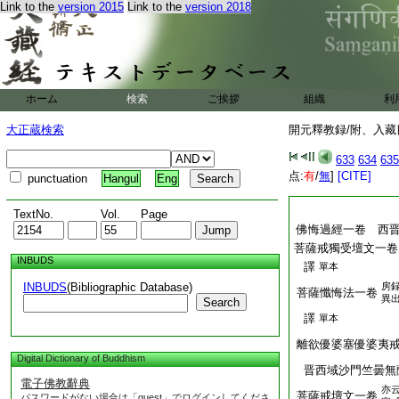
Link to the
version 2015
Link to the
version 2018
ホーム
検索
ご挨拶
組織
利
大正蔵検索
開元釋教録/附、入藏目
633
634
635
点:
有
/
無
]
[CITE]
punctuation
Hangul
Eng
TextNo.
Vol.
Page
佛悔過經一卷 西
菩薩戒獨受壇文一卷
INBUDS
譯
單本
INBUDS
(Bibliographic Database)
房
菩薩懺悔法一卷
異
Search
譯
單本
離欲優婆塞優婆夷
Digital Dictionary of Buddhism
晋西域沙門竺曇無
電子佛教辭典
亦
菩薩戒壇文一卷
パスワードがない場合は「guest」でログインしてくださ