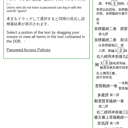
1
い。
護。手執
胡經。
Users who do not have a password can log in with the
筆受以此證知。首楞嚴
userID "guest".
亦然。首楞嚴經今廢不
本文をドラッグして選択するとDDBの見出し語
姓
耳
検索結果が表示されます。
首楞嚴經二卷 西晋
Select a portion of the text by dragging your
第七譯
mouse to view all terms in the text contained in
首楞嚴經二卷 前涼
the DDB. ・
出首楞嚴後記。第
Password Access Policies
2
八譯。新編入
録
右八經同本前後九
3
又
撿祐房等録
闕
敏度合兩支兩竺四
合入傳譯正數。
故不別存也
一名觀
普賢觀經一卷
賢菩薩
多蜜譯
第一譯
觀普賢菩薩經一卷 
第二譯
右二經同本前後三
藥王藥上菩薩觀經一
世高譯
第一譯