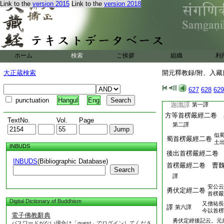
Link to the
version 2015
Link to the
version 2018
藏竺法護譯
第一譯
觀世音
11
授記經
譯
第二譯
右二經同本前後三
或加
ホーム
検索
ご挨拶
組織
利
海龍王經四卷
新字
譯
第二譯
大正蔵検索
開元釋教録/附、入藏目
右一經前後兩譯。
627
628
629
首楞嚴經二卷
或三卷
punctuation
Hangul
Eng
迦讖譯
第一譯
方等首楞嚴經二卷 
TextNo.
Vol.
Page
第二譯
似
蜀首楞嚴經二卷
土
INBUDS
後出首楞嚴經二卷
INBUDS
(Bibliographic Database)
首楞嚴經二卷 曹
Search
譯
安公云
勇伏定經二卷
首楞嚴
Digital Dictionary of Buddhism
又僧祐長
譯
第六譯
今以首楞
電子佛教辭典
勇伏定經後記云。元
パスワードがない場合は「guest」でログインしてくださ