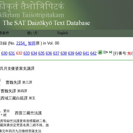
音受記
一卷 西晋清信士聶道眞
譯。一存二闕
用条件
使い方
English
北涼天竺三藏曇無讖
録 (No.
2154_
智昇
撰 ) in Vol. 00
一存一闕
630
631
632
633
634
635
636
637
638
639
640
641
642
[行番号:
無
/
後漢月支三藏支婁
呉月支優婆塞支謙譯
蜀
曹魏失譯
第三譯
出
 曹魏失譯
第四譯
魏西域三藏白延譯
第五
。更出
西晋三藏竺法護
＊經
房等録竺法護更有首楞嚴經二卷。
嚴與勇伏定梵晋名異二經不殊。故
康元年四月九日燉煌菩薩支法