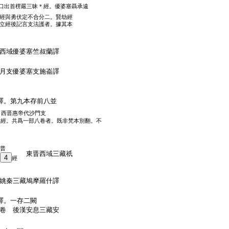
口出首楞嚴三昧＊經。優婆塞聶承遠
經與勇伏定不合分二。賢劫經
立經後記言支法護者。據其本
西域優婆塞竺叔蘭譯
月支優婆塞支施崙譯
譯。第九本存前八並
。西晋惠帝代沙門支
本經。共爲一部八卷者。既非梵本別翻。不
普
東晋西域三藏祇
4
經
姚秦三藏鳩摩羅什譯
譯。一存二闕
卷 後漢安息三藏安