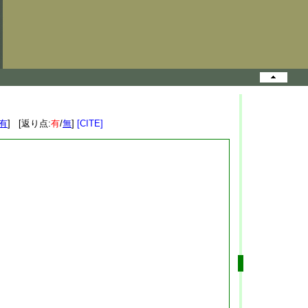
有
] [返り点:
有
/
無
]
[CITE]