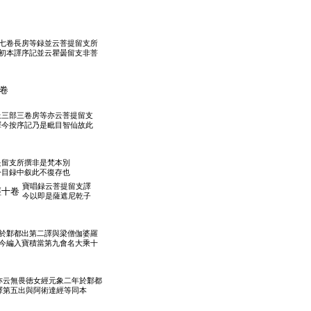
七卷長房等録並云菩提留支所
初本譯序記並云瞿曇留支非菩
卷
上三部三卷房等亦云菩提留支
譯今按序記乃是毗目智仙故此
是留支所撰非是梵本別
今目録中叙此不復存也
寶唱録云菩提留支譯
經十卷
今以即是薩遮尼乾子
於鄴都出第二譯與梁僧伽婆羅
今編入寶積當第九會名大乘十
亦云無畏徳女經元象二年於鄴都
譯第五出與阿術達經等同本