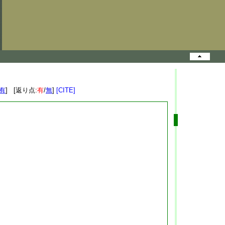
有
] [返り点:
有
/
無
]
[CITE]