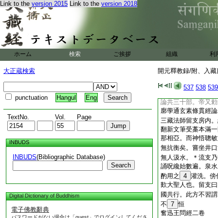
而死。其焔相續經餘
Link to the
version 2015
Link to the
version 2018
年猶有煙氣。其年五
見浮圖在於海中光明
雲霧亂起失其所在。
22
斯
23
椿所
于漳鄴。先時留支奉
ホーム
検索
ご挨拶
組織
利
命章宣武皇帝親自筆
辯等訖盡論文。佛法
大正蔵検索
開元釋教録/附、入藏目
授孜孜如也。三藏留
元年戊子。至鄴都孝
537
538
539
三十年相繼翻譯。出
punctuation
Hangul
Eng
論共三十部。帝又勅
廓學通玄素條貫經論
TextNo.
Vol.
Page
三藏法師留支房内。
翻新文筆受藁本滿一
那相亞。而神悟聰敏
INBUDS
無抗衡矣。嘗坐井口
INBUDS
(Bibliographic Database)
無人汲水。＊流支乃
Search
誦呪纔始數遍。泉水
酌用之
4
灌洗。傍
歎大聖人也。留支曰
國共行。此方不習謂
Digital Dictionary of Buddhism
不
7
恒
電子佛教辭典
奮迅王問經二卷
パスワードがない場合は「guest」でログインしてくださ