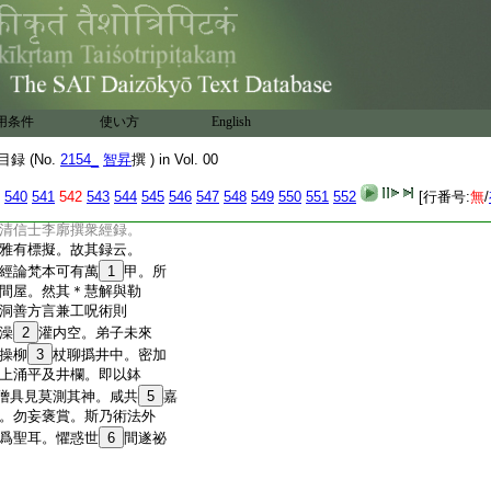
三月。入地刹柱乃至周
月有人從東莱郡至云。
儼然。同覩非一。俄而
至七月平陽王爲侍中
挾西奔長安。至十月而洛京遷
勅創翻十地經論。厥初
用条件
使い方
English
受。然後方付沙門僧
隆盛英俊蔚然。相從傳
録 (No.
2154_
智昇
撰 ) in Vol. 00
支從洛陽宣武帝永平
靖帝天平二年乙卯。將
540
541
542
543
544
545
546
547
548
549
550
551
552
[行番号:
無
/
金剛般若等經十地等
清信士李廓撰衆經録。
雅有標擬。故其録云。
經論梵本可有萬
1
甲。所
間屋。然其＊慧解與勒
洞善方言兼工呪術則
澡
2
灌内空。弟子未來
操柳
3
杖聊撝井中。密加
上涌平及井欄。即以鉢
僧具見莫測其神。咸共
5
嘉
。勿妄褒賞。斯乃術法外
爲聖耳。懼惑世
6
間遂祕