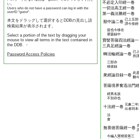
不必定入印經一卷
い。
一切法高王經一卷
Users who do not have a password can log in with the
userID "guest".
第一義法勝經一卷
已上五部
本文をドラッグして選択するとDDBの見出し語
順中論二卷
譯今按經
検索結果が表示されます。
提也今移在
瞿曇録中
Select a portion of the text by dragging your
mouse to view all terms in the text contained in
寶髻菩薩四法經論一
the DDB. ・
三具足經論一卷
已
轉法輪經論一卷
Password Access Policies
所
三部亦
移彼録
此
衆經論目録一卷
翻
菩薩境界奮迅法門
經異名故
不別存也
元象二年
十法經一卷
出者同本
法
會
無畏徳菩薩經一卷
今編入寶積當第三