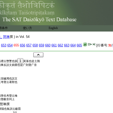
用条件
使い方
English
8_
慧琳
撰 ) in Vol. 54
653
654
655
656
657
658
659
660
661
662
663
664
665
[行番号:
無
/
1
戴禮云墮墜也韻
莫落也從土隋
初事反説文廁圊也從广則聲广音
云混穢濁也説文
反考聲云著附也
蔽障也考聲云掩
敝聲敝音同上
慧琳撰
障隔也集訓云蔽隱