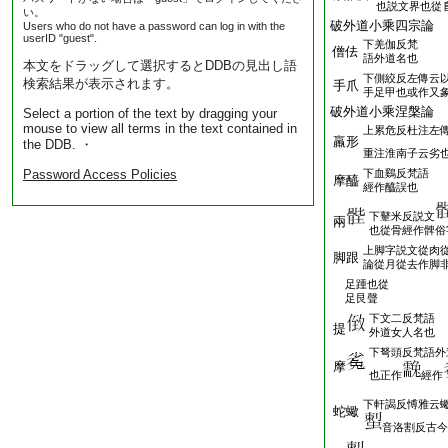
也説文界也從
い。
破外道小乘四宗論
Users who do not have a password can log in with the
userID "guest".
下羌伽反梵
僧佉
語外道名也
本文をドラッグして選択するとDDBの見出し語
下側絞反左傳云
検索結果が表示されます。
手爪
手足甲也或作又
破外道小乘涅槃論
Select a portion of the text by dragging your
mouse to view all terms in the text contained in
上累危反杜注左
羸形
the DDB. ・
重注淮南子云劣
Password Access Policies
下血鷄反梵語
摩醯
經作醯誤也
下鼙米反説文
兩
也從骨經作髀俗
上脚字説文從肉
脚跟
論從月從去作脚
足踵也從
足艮聲
下文二反梵語
提
外道女人名也
下弩頭反梵語外
摩
也正作
經作
下軒謁反愽雅云
蛇蠍
音洛割反古今