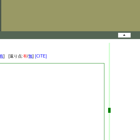
有
] [返り点:
有
/
無
]
[CITE]