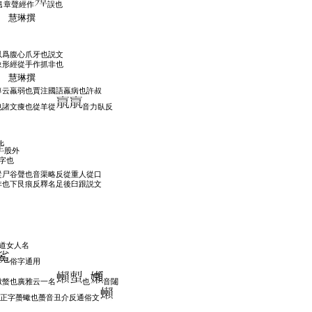
章聲經作
誤也
 慧琳撰
以爲腹心爪牙也説文
象形經從手作抓非也
 慧琳撰
傳云羸弱也賈注國語羸病也許叔
也諸文痩也從羊從
音力臥反
股外
字也
從尸谷聲也音渠略反從重人從口
非也下艮痕反釋名足後臼跟説文
道女人名
俗字通用
蠍螫也廣雅云一名
也
音闥
正字蠆蠍也蠆音丑介反通俗文