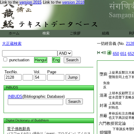
Link to the
version 2015
Link to the
version 2018
ホーム
検索
ご挨拶
組織
利
大正蔵検索
一切經音義 (No.
212
650
651
652
punctuation
Hangul
Eng
TextNo.
Vol.
Page
上徒果反鄭注大
墮廁
聲隋音同上也下
魚撿
反
INBUDS
上胡本反顧野王
混著
INBUDS
(Bibliographic Database)
從水昆聲下直略
Search
上風用反
封著
封執也
卑袂反杜注左傳
所蔽
也文字典説從草
Digital Dictionary of Buddhism
六門教授習定論 
電子佛教辭典
下章讓反考聲
煩惱障
パスワードがない場合は「guest」でログインしてくださ