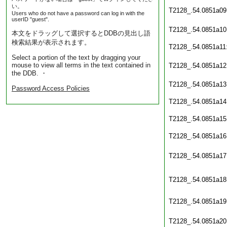
い。
T2128_.54.0851a09
Users who do not have a password can log in with the
userID "guest".
T2128_.54.0851a10
本文をドラッグして選択するとDDBの見出し語
検索結果が表示されます。
T2128_.54.0851a11
Select a portion of the text by dragging your
mouse to view all terms in the text contained in
T2128_.54.0851a12
the DDB. ・
T2128_.54.0851a13
Password Access Policies
T2128_.54.0851a14
T2128_.54.0851a15
T2128_.54.0851a16
T2128_.54.0851a17
T2128_.54.0851a18
T2128_.54.0851a19
T2128_.54.0851a20