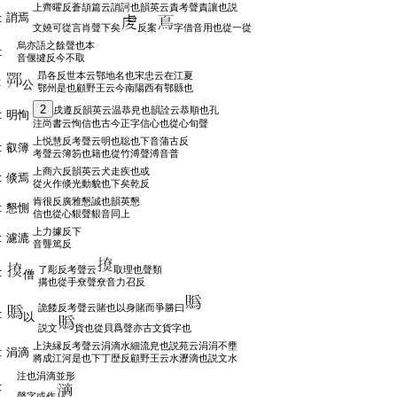
上齊曜反蒼頡篇云誚訶也韻英云責考聲責讓也説
誚焉
:
文嬈可從言肖聲下矣
反案
字借音用也從一從
烏亦語之餘聲也本
:
音偃揵反今不取
昻各反世本云鄂地名也宋忠云在江夏
:
公
鄂州是也顧野王云今南陽西有鄂縣也
2
戌遵反韻英云温恭皃也韻詮云恭順也孔
:
明恂
注尚書云恂信也古今正字信心也從心旬聲
上悦慧反考聲云明也聡也下音蒲古反
:
叡簿
考聲云簿笏也籍也從竹溥聲溥音普
上商六反韻英云犬走疾也或
:
倐焉
從火作倐光動貌也下矣乾反
肯很反廣雅懇誠也韻英懇
:
懇惻
信也從心貇聲貇音同上
上力據反下
:
濾漉
音聾篤反
了彫反考聲云
取理也聲類
:
僧
搆也從手尞聲尞音力召反
詭餧反考聲云賭也以身賭而爭勝曰
:
以
説文
貨也從貝爲聲亦古文貨字也
上決縁反考聲云涓滴水細流皃也説苑云涓涓不壅
:
涓滴
將成江河是也下丁歴反顧野王云水瀝滴也説文水
注也涓滴並形
:
聲字或作