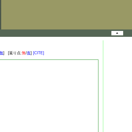
無
] [返り点:
無
/
有
]
[CITE]