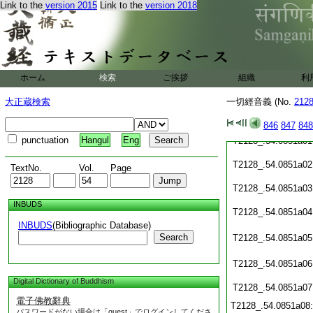
Link to the
version 2015
Link to the
version 2018
T2128_.54.0850c20
T2128_.54.0850c21
T2128_.54.0850c22
ホーム
検索
ご挨拶
組織
利
T2128_.54.0850c23
大正蔵検索
一切經音義 (No.
212
T2128_.54.0850c24
846
847
848
punctuation
Hangul
Eng
T2128_.54.0851a01
T2128_.54.0851a02
TextNo.
Vol.
Page
T2128_.54.0851a03
INBUDS
T2128_.54.0851a04
INBUDS
(Bibliographic Database)
Search
T2128_.54.0851a05
T2128_.54.0851a06
Digital Dictionary of Buddhism
T2128_.54.0851a07
電子佛教辭典
T2128_.54.0851a08
パスワードがない場合は「guest」でログインしてくださ