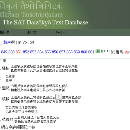
鬼永反俗字也雖相傳用
蕭璟
:
字書中並無此字正作
上焉蹇反下盈井反荊楚地名也楚王舊都見
:
鄢郢
在郢城在江陵東北十餘里丘墟城郭由在
鈎候反鄭箋詩云
:
既覯
覯見也形聲字
用条件
使い方
English
上音附牟反亦音芳無反並秦音左氏傳枹而鼓之顧
:
枹鼓
野王云撃鼓椎也説文音桴撃鼓柄也從木包聲譯經
8_
慧琳
撰 ) in Vol. 54
圖記中從孚從手作捊非也枹字呉音伏不反不音福浮反
:
在尤字韻中與浮同韻訓釋惣同音旨殊別任隨郷音今且
849
850
851
852
853
854
855
856
857
858
859
860
861
[行番号:
有
/
不
:
取
上諧騃反廣雅駭起也蒼頡篇駭驚也古今正字馬驚
:
駭忸
也從馬亥聲下女六反賈逵注國語云忸怩慙色在顏
也並形
:
聲字
巴罵反漢書音義靶馬轡也考聲馬鞚也靶亦
:
迴靶
柄也説文轡革也從革巴聲亦作杷轡音祕
1
上迴外反韻英云彩色明也韻詮云
畫亦繪也蒼頡
:
繢掞
篇云似綦色赤也説文織餘也從系貴聲下葉漸反韻
英云光暉也漢書光曜明
:
也古今正字從手炎聲也
上音範人姓也下音君人名也又音
:
范義頵
於倫反昔楚武王亦名頵形聲字
:
續古今譯經圖記一卷