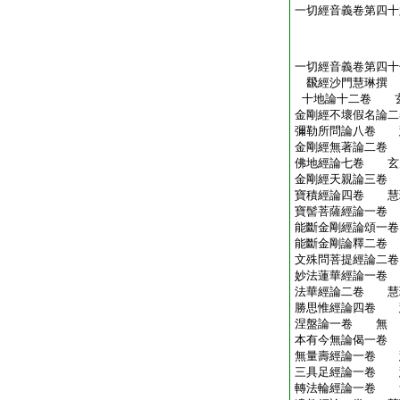
一切經音義卷第四十
一切經音義卷第四十
飜經沙門慧琳撰
十地論十二卷 
金剛經不壞假名論
彌勒所問論八卷 
金剛經無著論二卷
佛地經論七卷 玄
金剛經天親論三卷
寶積經論四卷 慧
寶髻菩薩經論一卷
能斷金剛經論頌一
能斷金剛論釋二卷
文殊問菩提經論二
妙法蓮華經論一卷
法華經論二卷 慧
勝思惟經論四卷 
涅盤論一卷 無
本有今無論偈一卷
無量壽經論一卷 
三具足經論一卷 
轉法輪經論一卷 