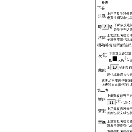
秢也
下卷
上㽵所反毛詩傳
沮亂
也賈注國語非也
下稀依反毛
即
8
晞
云明不明之
上玄詃反考聲云
泫露
子泫然流涕也説
彌勒菩薩所問經論
下葛𦫿反蒼頡篇
乞
也
人爲
10
上
呈劇反顧
躑跳
踦也或作蹢古今
跳歩足不能過也蒼頡
上也説文亦蹶也躍也
第二卷
上韱豔反顧野王
壍路
11
也説文
上疋覔反廣雅云
劈裂
蒼剖也説文破也
上挈賢反考聲云
牽挽
遠反考聲挽引也
下登鄧反考聲作