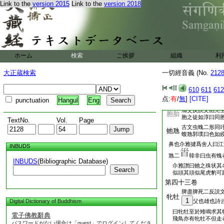
擿口
Link to the
version 2015
Link to the
version 2018
剔也擿治之也擿
第四十一卷
都簟反言
玷中
文如玷也
又作楔同先結反
木榍
南言櫼中國言
ホーム
検索
ご挨拶
組織
利
怒胡反廣雅駑駘
駑馬
大正蔵検索
一切經音義 (No.
212
一奴也脚不開屈
記凶年乘駑馬是
610
611
612
也駘＊音徒改反
点:
有
/
無
]
[CITE]
punctuation
Hangul
Eng
第四十二卷
浦交反説文胞兒
胞胎
胞之徒如淳曰同
TextNo.
Vol.
Page
古文虫螝二形同
虵虺
蝮虺郭璞曰色如
鼻也尒雅揵爲舍人曰江
INBUDS
虺二
韓非曰虫有螝
INBUDS
(Bibliographic Database)
尒雅讃曰虵之殊状其
Search
似頭其頭似尾虎豹可
第四十三卷
脾盡脾死二反説
牝牡
1
Digital Dictionary of Buddhism
父也雄也詩
曰牝牡至於雉鳴求其
電子佛教辭典
飛鳥亦有牝牡不但走
パスワードがない場合は「guest」でログインしてくださ