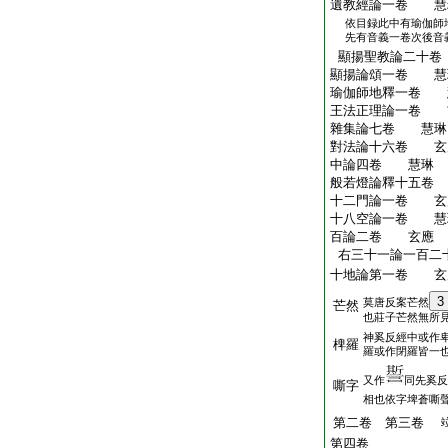
遺教經論一卷 慧
依目録此中有瑜伽師
先有音義一卷次後音
顯揚聖教論二十
顯揚論頌一卷 慧
瑜伽師地釋一卷 
王法正理論一卷 
雜集論七卷 慧琳
對法論十六卷 玄
中論四卷 慧琳
般若燈論釋十五卷
十二門論一卷 玄
十八空論一卷 慧
百論二卷 玄應
右三十一論一百二
十地論第一卷 玄
3
莫唐反案芒然
芒然
也莊子芒然無所
神奚反經中或作
椑羅
羅或作閉羅皆一
又作
同先奚反
嘶字
相也依字埤蒼嘶
第二卷 第三卷
第四卷