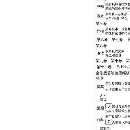
於計反釋名曀翳
厚曀
氣隱翳使不見物
蒲報反蒼頡解詰
瀑水
云水濆起曰瀑也
第五卷
莫奔莫本二反聲
捫摸
捫撫持案也捫持
第六卷 第七卷
第八卷
歌賚反説文漑
漑灌
灌也灌注也
第九卷 第十卷 第
第十二卷
已上竝先
金剛般若波羅蜜經破
慧琳
卑弭反若取上聲
俾其
云俾從也苦作去
人卑
聲也
6
鄙錦反孔注
謂禀
也説文禀賜穀也
歴丁反禮記古者
百齡
7
夭氣齒人壽
聲或爲