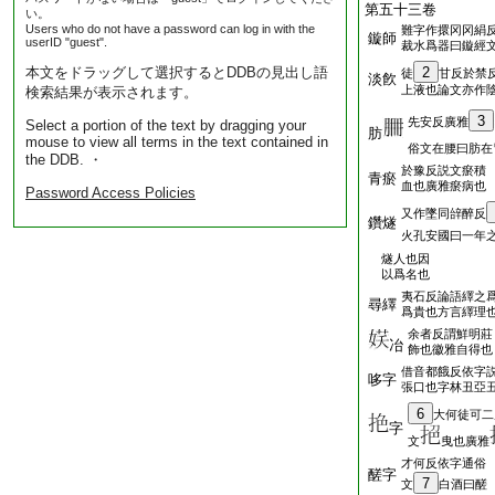
第五十三卷
い。
Users who do not have a password can log in with the
難字作擐冈冈絹
鏇師
userID "guest".
裁水爲器曰鏇經
本文をドラッグして選択するとDDBの見出し語
2
徒
甘反於禁
淡飮
上液也論文亦作
検索結果が表示されます。
3
先安反廣雅
Select a portion of the text by dragging your
肪
mouse to view all terms in the text contained in
俗文在腰曰肪在
the DDB. ・
於豫反説文瘀積
青瘀
血也廣雅瘀病也
Password Access Policies
又作墜同辝醉反
鑽燧
火孔安國曰一年
燧人也因
以爲名也
夷石反論語繹之
尋繹
爲貴也方言繹理
余者反謂鮮明莊
冶
飾也徽雅自得也
借音都餓反依字
哆字
張口也字林丑亞
6
大何徒可二
字
文
曳也廣雅
才何反依字通俗
醝字
7
文
白酒曰醝