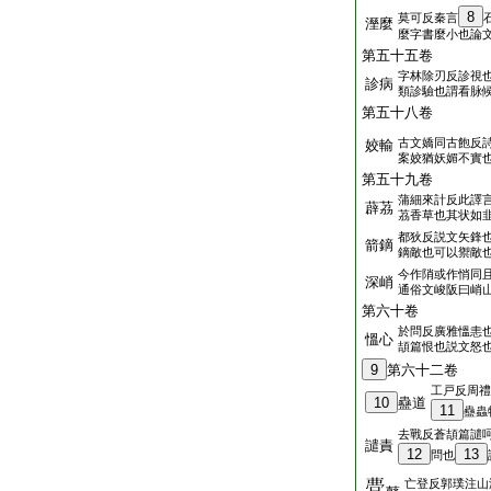
8
莫可反秦言
溼麼
麼字書麼小也論
第五十五卷
字林除刃反診視
診病
類診驗也謂看脉
第五十八卷
古文嬌同古飽反
姣輸
案姣猶妖媚不實
第五十九卷
蒲細來計反此譯
薜茘
茘香草也其状如
都狄反説文矢鋒
箭鏑
鏑敵也可以禦敵
今作陗或作悄同
深峭
通俗文峻阪曰峭
第六十卷
於問反廣雅慍恚
慍心
頡篇恨也説文怒
9
第六十二卷
工戸反周禮
10
蠱道
11
蠱蟲
去戰反蒼頡篇譴
譴責
12
13
問也
亡登反郭璞注山