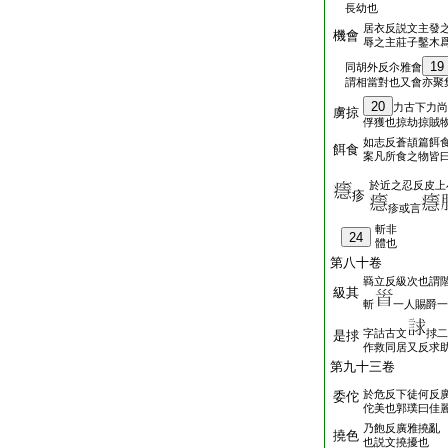
長幼也
居衣反説文主發
機會
辱之主莊子鑿木
19
同胡外反尒雅會
謂相當對也又會亦聚
20
力古下力尚
虜掠
俘獲也掠劫掠賊
如志反蒼頡篇餌
餌食
案凡所食之物皆
於近之忍反皮上
疹
疹或言
斬非
24
體也
第八十卷
羇立反級次也謂
級其
斬
一人賜爵一
字詁古文
捄二
是捄
作救同居又反求
第九十三卷
於危反下徒何反
委佗
佗美也郭璞曰佳
乃飽反廣雅撓亂
撓色
也説文撓擾也