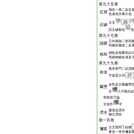
第九十五卷
禹倶一禹二反迂
迂迴
也遠也亦廣大也
25
古文
石罅
説文罅裂也
也
第九十七卷
又作壽踟二形同
躊躇
同腸於腸誅二反
胡臥反相譍也詩
相和
周易鳴鶴在渚其
第九十九卷
孤本骨門二反謂
有掍
27
字從昆又作
余乳反尒雅寙勞
寙墮
言
人不能自起
室故從穴論
文或作
字
盧道反謂水
澇水
兩泛澇也
第一百卷
古文懫同丁結猪
彌窒
塞也一本作彌多