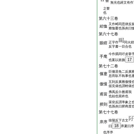
瞽
無光也經文有作
之瞽
也
第六十三卷
又作䘏同思律反
給恤
雅恤憂也孫炎曰
第六十七卷
正字作
同火鎋
眼瞎
反字書一目合也
今作撝同吁皮擧
手麾
17
也案以旌旗
第七十二卷
巨偃居免二反廣
偃蹇
息而臥不執事也
五到反廣雅傲慢
傲慢
倨見㑥也謂輕㑥
弗禹反尒雅甫我
甫當
也始也當終也
渠癸反謂準象之
揆則
也孫炎曰揆商度
第七十七卷
徐陽反下古文
庠序
18
曰
庠夏曰序
也序序