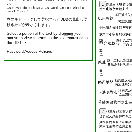
い。
1
即章古名璽節今謂
Users who do not have a password can log in with the
撿文也螭字音勅支反
userID "guest".
弧戸孤反矢
弧矢劔戟
本文をドラッグして選択するとDDBの見出し語
也考工記曰
検索結果が表示されます。
剡木謂之矢即箭也戟有
Select a portion of the text by dragging your
或中有小字名雄戟或有
mouse to view all terms in the text contained in
嬉許其反
the DDB. ・
弈嬉戲
簙十二棊
遊
Password Access Policies
也
戚千歴反孔安注
親戚
也毛詩傳曰相親
俗
也
劬具虞反毛
能忍劬勞
病苦也勤勞
洽侯夾反
正法味盈洽
也玉篇曰
菩薩無礙乘巾之出
2
也車氏即掌駕之官
音於紀反謂莊飾衣帶之
則文言尚簡名有影略故
乘車之謂亦猶設席之名