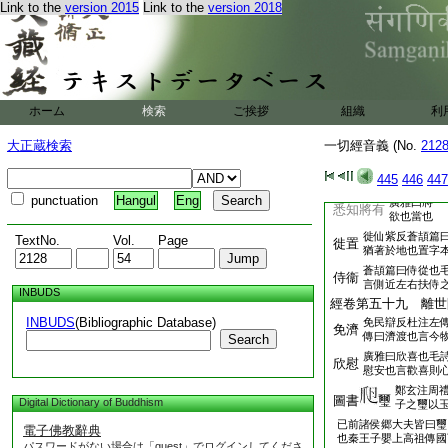
頑佷
Link to the
version 2015
Link to the
version 2018
傳曰佷戻也説文
亻者
俗也
呑他痕他賢
我慢所呑
廣雅曰呑滅
醒桑形桑
醒悟
ホーム
検索
ご挨拶
組織
利
逕二反也
具云提婆魔
天魔波旬
大正蔵検索
一切經音義 (No.
212
障㝵也播裨
人造惡退善令
445
446
447
不得出離故也
punctuation
Hangul
Eng
廣雅曰將
悉知將有
欲也當也
徙仙紫反蒼頡篇
TextNo.
Vol.
Page
徙置
猶著於地也置字
蒼頡篇曰侍從也
侍衞
言側近左右扶侍
INBUDS
經卷第五十九 離世
INBUDS
(Bibliographic Database)
免民辯反杜注左
免濟
傳曰濟渡也言今
Search
廣雅曰欣喜也毛
欣慰
慰安也言歡喜則
鄭玄注周
圖書
璽
Digital Dictionary of Buddhism
子之璽以
已前諸侯郷大夫皆曰璽
電子佛教辭典
也秦王子嬰上高祖傳國
パスワードがない場合は「guest」でログインしてくださ