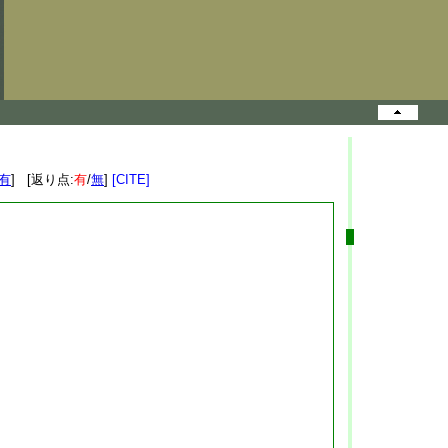
有
] [返り点:
有
/
無
]
[CITE]