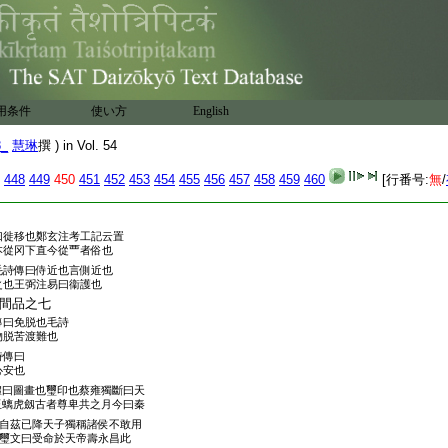
曰佷不任從也佷字正體從彳今從
二反
也
用条件
使い方
English
囉播裨言提婆者此云天也磨囉
8_
慧琳
撰 ) in Vol. 54
罪惡也謂此類報生天宮性好勸
448
449
450
451
452
453
454
455
456
457
458
459
460
[行番号:
無
/
曰徙移也鄭玄注考工記云置
本從冈下直今從覀者俗也
毛詩傳曰侍近也言側近也
之也王弼注易曰衞護也
間品之七
傳曰免脱也毛詩
物脱苦渡難也
詩傳曰
心安也
禮曰圖畫也璽印也蔡雍獨斷曰天
玉螭虎劔古者尊卑共之月今曰秦
自茲已降天子獨稱諸侯不敢用
璽文曰受命於天帝壽永昌此