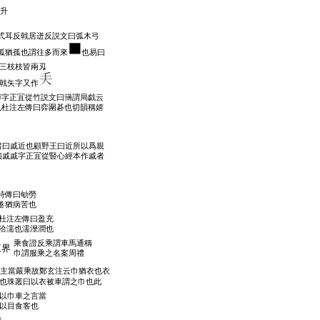
升
式耳反戟居迸反説文曰弧木弓
弧猶孤也謂往多而來
也易曰
三枝枝皆兩刄
戟矢字又作
愽字正冝從竹説文曰簙謂局戯云
也杜注左傳曰弈圍碁也切韻稱嬉
書曰戚近也顧野王曰近所以爲親
曰戚戚字正冝從豎心經本作戚者
詩傳曰劬勞
倦猶病苦也
杜注左傳曰盈充
洽濡也濡溼潤也
乘食證反乘謂車馬通稱
三界
巾謂服乘之名案周禮
主當嚴乘故鄭玄注云巾猶衣也衣
也珠叢曰以衣被車謂之巾也此
以巾車之言當
以目食客也