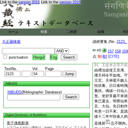
不從意儻見危害。王
Link to the
version 2015
Link to the
version 2018
欲事已。師子還去。
人衆即還宮城。爾時
足便生一兒。形盡似
知是王有。便
20
如是己兒。
22
收
ホーム
検索
ご挨拶
組織
利
養之漸大雄才志猛。
斑足王有二夫人。一
大正蔵検索
諸經要集 (No.
2123_
斑足出遊。
24
勸
當與一日極相娯樂。
157
158
159
去之後。其二夫人極
点:
無
/
有
]
[CITE]
punctuation
Hangul
Eng
道中。見於天祠梵志
到。王從本言而不前
TextNo.
Vol.
Page
由禮汝故使王見薄。
壞天祠令平如地。守
王宮。天神遮不聽入
INBUDS
恒供養。日日食時飛
麁供。偶値一日仙人
INBUDS
(Bibliographic Database)
形。坐於常處不肯就
Search
食已還去。明舊仙來
言。大仙。先日勅作
有患一日不來。是誰
Digital Dictionary of Buddhism
後十二年中恒食人肉
電子佛教辭典
是後厨
忘不辦肉
パスワードがない場合は「guest」でログインしてくださ