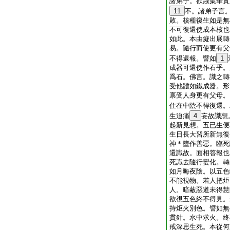
諸弟子。欲踧集華實
11
不。諸弟子言
敗。核種復生如是無
不可復還使成本核也
如此。本由癡出展轉
易。隨行而使更有父
不得還報。譬如
1
成器可還使作石乎。
爲石。佛言。識之轉
受他體如鐵成器。形
禀受人身更有父母。
住在中陰不得復還。
生迫痛
4
妄故識想
起新見想。五已生便
生日長大習所新無復
神＊墮作善惡。臨死
還識故。面相答報也
死識去隨行變化。轉
如月晦夜陰。以五色
不能視物。若人把炬
人。暗蔽惡道未得慧
欲視五色終不得見。
持炬火別色。譬如無
貫針。水中求火。終
戒深思生死。本從何