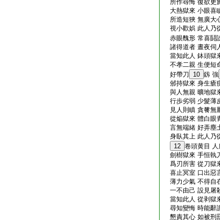
所作尋悔 復欲更施
大熱獄來 小眼喜瞋
所造短狹 無廣大心
視小歡娯 此人乃從
赤眼醜形 常喜鬪訟
諸得道者 晝夜伺人
當知此人 鉢頭獄來
不孝二親 生便短命
好帶刀
10
釼 強
邠持獄來 身生瘡痍
與人無親 曠地獄來
行歩劣弱 少髮薄皮
見人則瞋 貪餮無厭
從焔獄來 體白眼青
言無端緒 好弄塵土
身臥其上 此人乃從
12
卷頭黄目 人
劍樹獄來 手恒執刀
爲刃所害 從刀獄來
喜止冥室 口出惡言
薄力少氣 不得自在
一不由己 設見屠殺
當知此人 從剥獄來
尋知變悔 時能辭謝
懇責其心 如被刑罰