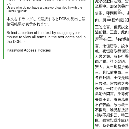
死小兒肥白在地。念
い。
至厨中。加諸美藥作
Users who do not have a password can log in with the
userID "guest".
倍常。即問厨
。
本文をドラッグして選択するとDDBの見出し語
肉。厨
惶怖腹拍
検索結果が表示されます。
王答之言。但實説之
述前報。王言。此肉
Select a portion of the text by dragging your
mouse to view all terms in the text contained in
厨
白王。前者偶
the DDB. ・
言。汝但密取。設令
Password Access Policies
教。夜恒密取得便殺
人民之類。各各行哭
由乃爾。諸臣聚議。
安人。見王厨監抄他
王。具以前事白。王
各自外議。王便是賊
何共治。當共除之去
齊謀。一時同合即圍
集驚怖問言。汝等何
夫爲王者。養民爲事
不任苦酷。故欲殺王
不復爲。唯見恕放當
相放不須多云。時王
臣。雖當殺我小緩須
誓。我身由來所修善