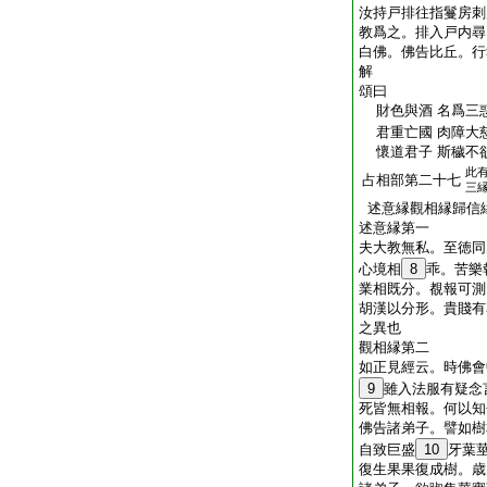
汝持戸排往指鬘房刺
教爲之。排入戸内尋
白佛。佛告比丘。行
解
頌曰
財色與酒 名爲三惑
君重亡國 肉障大
懷道君子 斯穢不
此
占相部第二十七
三
述意縁觀相縁歸信
述意縁第一
夫大教無私。至徳同
心境相
8
乖。苦樂
業相既分。覩報可測
胡漢以分形。貴賤有
之異也
觀相縁第二
如正見經云。時佛會
9
雖入法服有疑念
死皆無相報。何以知
佛告諸弟子。譬如樹
自致巨盛
10
牙葉
復生果果復成樹。歳