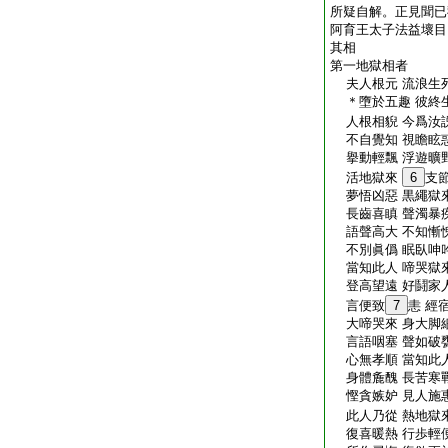
所疑自解。正見聞已
阿育王太子法益壞目
其相
第一地獄相者
夫人根元 流浪生死
＊墮於五趣 彼終生
人根相貎 今爲汝説
不自覺知 視瞻眩惑
擧動輕飄 浮遊曠野
活地獄來
6
支
夢悟凶惡 黒繩獄來
長齒喜瞋 聲濁暴疾
語聲高大 不知慚愧
不別眞僞 眠臥呻吟
當知此人 啼哭獄來
登高望遠 好鬪家人
言便致
7
恚 經
大啼哭來 身大脚細
言語咽塞 聲如破甕
心無孝順 當知此人
身體麁醜 長苦寒戰
慳貪嫉妒 見人施惠
此人乃從 熱地獄來
復喜暖熱 行歩輕便