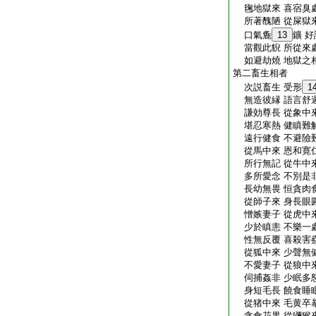
毱地獄來 喜宿臭處
所著醜陋 從屎獄來
口氣麁
13
鑛 
當觀此貎 所從來處
如避劫燒 地獄之相
第二畜生相者
次説畜生 受形
1
無造彼縁 語言舒遲
謙効尊長 從象中來
堪忍寒熱 健瞋難解
遠行健食 不避險難
從馬中來 恩和寛仁
所行無記 從牛中來
多所愛念 不別是非
長幼無畏 恒貪肉食
從師子來 身長眼圓
憎嫉妻子 從虎中來
少於瞋恚 不樂一處
性無反覆 喜殺害蠱
從狐中來 少聲無健
不愛妻子 從狼中來
伺捕姦非 少眠多怒
身短毛長 饒食睡眠
從猪中來 毛黄卒暴
貪食花果 從獼猴來