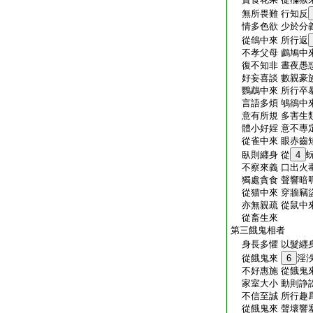
無所畏難 行知反
情多色欲 少於分義
從鴿中來 所行返
不孝父母 鸕鳩中來
復不知非 晝夜愚惑
好妄喜談 數親豪族
鸚鵡中來 所行卒暴
言語多煩 鴝鵒中來
意有所規 多害生類
體小好婬 意不專定
從雀中來 眼赤齒短
臥則纒身 從
4
不察來義 口出火毒
獨處貪食 聲響暗呃
從猫中來 穿牆竊盜
亦無親疏 從鼠中來
從畜生來
第三餓鬼相者
身長多懼 以髮纒身
從餓鬼來
6
淫
不好惠施 從餓鬼來
家室大小 動則諍訟
不信至誠 所行趣爲
從餓鬼來 聲壞響塞