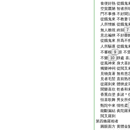
食便好熱 從餓鬼來
空貧匱陋 智者所嗤
門不事佛 不好聞法
從餓鬼來 不教妻子
人所憎嫉 從餓鬼來
無人瞻視 終歸
7
意志褊狹 不好榮飾
從餓鬼來 所爲不獲
人所驅逐 從餓鬼
不審根
9
原 不
不樂
10
靜處 喜
從風神來 身大喜好
獨樂神祠 從閲叉來
見物貪著 無有患忘
見者毛竪 直前熟視
從羅刹來 體狹皮薄
聞樂喜欣 乾沓和來
香熏自塗 多諸＊伎
恒喜歌舞 男女所傳
甄陀中來 情性柔
能斷漏結 眞陀羅來
閲叉羅刹
第四脩羅相者
圓眼面方 黄體金髮