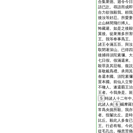
合集衆徳。迴令今日
語已訖。尋語而成即
合力欲強殺我。頼我
後汝等好忍。所愛妻
止山林間飛行搏人。
怖藏避。如是之後殺
翼後。徒衆漸多所害
王。我等奉事爲王。
諸王令滿五百。與汝
取閉著深山。已得四
後捕得須陀素彌。大
七日假。假滿還來。
殺罪及其惡報。復説
喜敬戴爲禮。承用其
各還本國。須陀素彌
置本國。前仙人立誓
不噉人。遂還覇王治
王者。今我身是。斑
5
時諸人十二年中
此諸人央
6
崛摩羅
常爲央掘所殺。我亦
者。指鬘比丘。是時
比丘。殺此人多食已
王。行必有報。今此
從毛孔出。極患苦痛