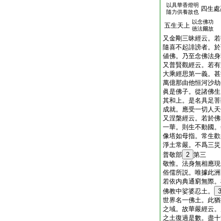
以具華香燈明
四生處
隨力供養故也
以念佛功
五生天上
徳法爾故
又金剛三昧經云。若
隨喜不起誹謗者。於
値佛。乃至念佛法身
又普賢觀經云。若有
大乘經思第一義。甚
萬億那由他恒河沙劫
眞是佛子。從諸佛生
其和上。是名具足菩
成就。應受一切人天
又涅槃經云。若於佛
一華。則生不動國。
像塔如母指。常生歡
淨土常嚴。不爲三災
普敬部
2
第三
敬惟。法身無相應現
俗儒所説。唯據此洲
若依内典通窮無際。
佛教中娑婆忍土。
世界名一佛土。此猶
之域。故華嚴經云。
之土復過是數。盡十