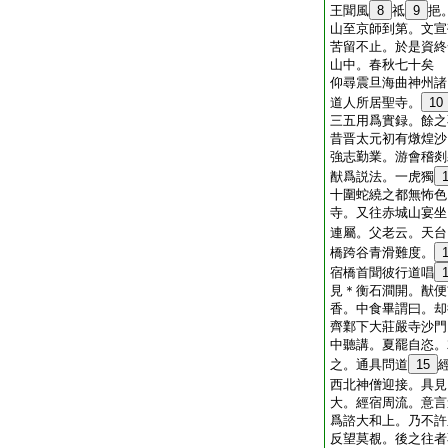
王聞風
8
祗
9
挹
山至京師到第。文宣
苦留不止。於是資終
山中。春秋七十矣
仰尋震旦海曲神州諸
道人所居聖寺。
10
三五用爲實録。餘之
昔晋太元初有燉煌沙
強志勤業。游會稽剡
猷爲説法。一虎獨
十圍蛇繞之都無怖色
寺。又往赤城山宴坐
連屬。父老云。天台
橋跨谷青滑難度。
宿橋首聞彼行道唱
見＊衡石澗開。猷便
香。中食畢謂曰。却
齊鄴下大莊嚴寺沙門
中聽講。夏罷自恣。
之。通具問道
15
西北神僧迎接。具見
大。經宿周流。意言
爲諮大和上。乃不許
反望莫覩。後之往者