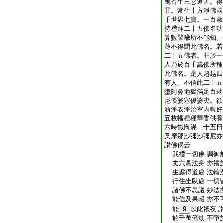
鬼畜生三惡道苦。得
罪。常生十方淨佛國
千世界七寶。一百歳
持禮拜二十五佛名功
算數譬喩所不能知。
薄不得聞此佛名。若
二十五佛者。非於一
人乃於百千萬佛所種
此佛名。是人超越四
有人。不信此二十五
墮阿鼻地獄滿足百劫
尼優婆塞優婆夷。欲
新淨衣淨治室内敷好
五枚幡種種華香供養
六時懺悔滿二十五日
叉摩那沙彌沙彌尼亦
讃佛偈云
我禮一切佛 調御
丈六眞法身 亦禮
生處得道處 法輪
行住坐臥處 一切
諸佛不思議 妙法
能信及果報 亦不
能
9
以此祇夜 
於千萬億劫 不墮