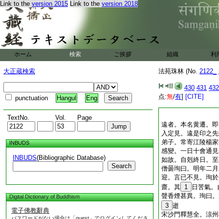
Link to the
version 2015
Link to the
version 2018
ホーム
検索
ご挨拶
組織
利
大正蔵検索
法苑珠林 (No.
2122_
430
431
432
点:
無
/
有
]
[CITE]
punctuation
Hangul
Eng
TextNo.
Vol.
Page
遠者。本名黄遷。即
入定見。遠是印之先
弟子。常寄江陵楊家
INBUDS
感變。一日十會通見
INBUDS
(Bibliographic Database)
如故。自剋終日。至
Search
僧曇珣曰。明年二月
迎。言已不見。珣於
齋。其
1
日苦氣。
聲香煙甚異。珣曰。
Digital Dictionary of Buddhism
3
逝
電子佛教辭典
宋沙門釋慧全。涼州
パスワードがない場合は「guest」でログインしてくださ