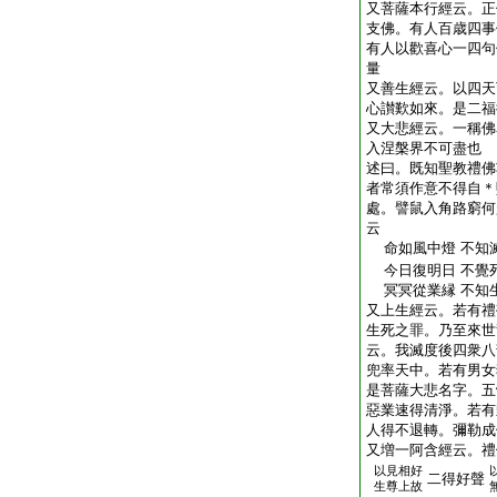
又菩薩本行經云。正
支佛。有人百歳四事
有人以歡喜心一四句
量
又善生經云。以四天
心讃歎如來。是二福
又大悲經云。一稱佛
入涅槃界不可盡也
述曰。既知聖教禮佛
者常須作意不得自＊
處。譬鼠入角路窮何
云
命如風中燈 不知
今日復明日 不覺
冥冥從業縁 不知
又上生經云。若有禮
生死之罪。乃至來世
云。我滅度後四衆八
兜率天中。若有男女
是菩薩大悲名字。五
惡業速得清淨。若有
人得不退轉。彌勒成
又増一阿含經云。禮
以見相好
二得好聲
生尊上故