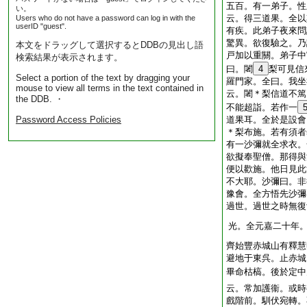
五百。有一弟子。性
い。
云。得三道果。全以
Users who do not have a password can log in with the
userID "guest".
有疾。此弟子夜來問
驚異。欲復驗之。乃
本文をドラッグして選択するとDDBの見出し語
戸加以重關。弟子中
検索結果が表示されます。
曰。闍
4
梨可見信
Select a portion of the text by dragging your
羅門家。全曰。我坐
mouse to view all terms in the text contained in
云。闍＊梨信道不篤
the DDB. ・
不能超詣。若作一
Password Access Policies
道果耳。全於是設會
＊梨布施。若有須者
有一沙彌就全求衣。
欲擬奉聖僧。那得與
便以歡施。他日見此
不大耶。沙彌曰。非
豫會。全方悟先沙彌
過世。過世之時無復
光。全元嘉二十年
齊始豐赤城山有釋慧
避地于東呉。止赤城
畢命枯槁。後於定中
云。常加護衞。或時
戲階前。馴伏宛轉。