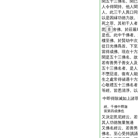
聞五十三佛名。聞已
人令得聞持。他人聞
人。此三千人異口同
以是因縁功徳力故。
死之罪。其初千人者
毘
8
舍佛。於莊嚴
是也。此中千佛者。
樓至佛。於賢劫中次
從日光佛爲首。下至
當得成佛。現在十方
聞是五十三佛名。故
若有善男子善女人及
五十三佛名者。是人
不墮惡道。復有人能
生之處常得値遇十方
心敬禮五十三佛名者
等經。皆悉清淨。以
中即得除滅如上諸
經。千佛中釋迦
當第四成佛也
又決定毘尼經云。若
其人功徳無量無邊
又佛名經云。若善男
佛名。至心受持讀誦