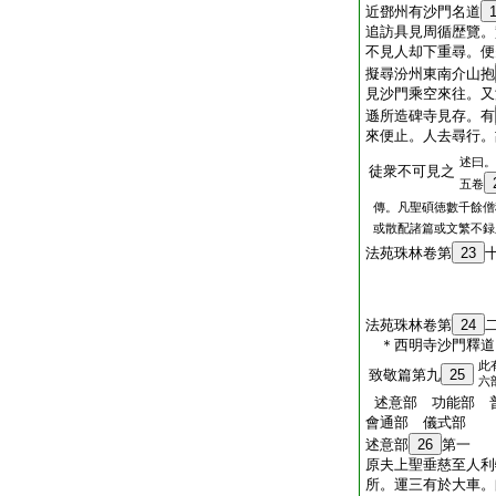
近鄧州有沙門名道
追訪具見周循歴覽。
不見人却下重尋。便
擬尋汾州東南介山抱
見沙門乘空來往。又
遜所造碑寺見存。有
來便止。人去尋行。
述曰。
徒衆不可見之
五卷
傳。凡聖碩徳數千餘僧
或散配諸篇或文繁不録
法苑珠林卷第
23
法苑珠林卷第
24
＊西明寺沙門釋
此
致敬篇第九
25
六
述意部 功能部
會通部 儀式部
述意部
26
第一
原夫上聖垂慈至人利
所。運三有於大車。