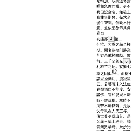
是轉加。或有道俗對
唱和急度而禮。身不
兵但記空名。如碓上
疏非無斯咎。苟求名
發生智識。信既不行
意。並依聖教示其眞
竟也
功能部
4
第二
仰惟。大覺之慈至極
期。聞名致敬則勝業
則妙果成於曠劫。故
前。三千至眞光
6
利救苦之厄。娑婆七
掌之因似
。而樹
讃豈虚棄功。虔誠呈
云。若菩薩未入法位
在煩惱自不能度。安
諸佛。譬如嬰兒不離
時不離涼風。寒時不
病苦不離良醫。是故
父母親友人天王等。
佛世尊令我出苦。是
又藥王藥上經云。釋
昔無數劫時。於妙光