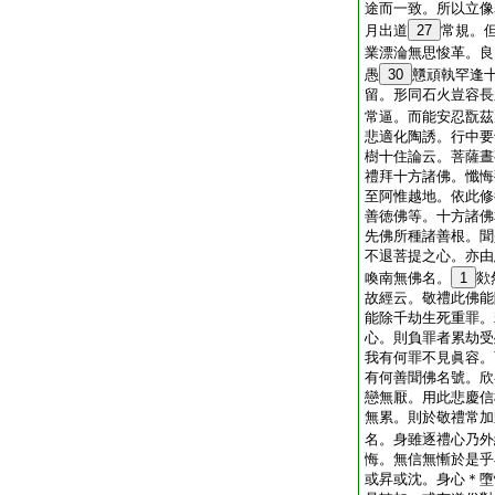
途而一致。所以立像
月出道
27
常規。
業漂淪無思悛革。良
愚
30
戇頑執罕逢
留。形同石火豈容長
常逼。而能安忍翫茲
悲適化陶誘。行中要
樹十住論云。菩薩晝
禮拜十方諸佛。懺悔
至阿惟越地。依此修
善徳佛等。十方諸佛
先佛所種諸善根。聞
不退菩提之心。亦由
喚南無佛名。
1
欻
故經云。敬禮此佛能
能除千劫生死重罪。
心。則負罪者累劫受
我有何罪不見眞容。
有何善聞佛名號。欣
戀無厭。用此悲慶信
無累。則於敬禮常加
名。身雖逐禮心乃外
悔。無信無慚於是乎
或昇或沈。身心＊墮