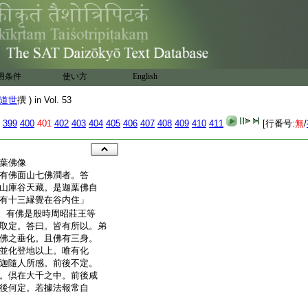
用条件
使い方
English
道世
撰 ) in Vol. 53
399
400
401
402
403
404
405
406
407
408
409
410
411
[行番号:
無
/
葉佛像
有佛面山七佛澗者。答
山庫谷天藏。是迦葉佛自
有十三縁覺在谷内住」
。有佛是殷時周昭莊王等
取定。答曰。皆有所以。弟
佛之垂化。且佛有三身。
並化登地以上。唯有化
迦隨人所感。前後不定。
。倶在大千之中。前後咸
後何定。若據法報常自