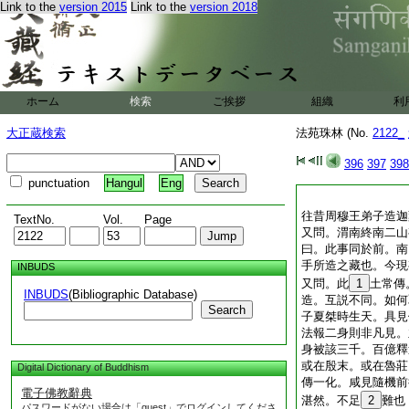
Link to the
version 2015
Link to the
version 2018
ホーム
検索
ご挨拶
組織
利
大正蔵検索
法苑珠林 (No.
2122_
396
397
398
punctuation
Hangul
Eng
往昔周穆王弟子造迦
TextNo.
Vol.
Page
又問。渭南終南二山
曰。此事同於前。南
手所造之藏也。今現
INBUDS
又問。此
1
土常傳
INBUDS
(Bibliographic Database)
造。互説不同。如何
Search
子夏桀時生天。具見
法報二身則非凡見。
身被該三千。百億釋
或在殷末。或在魯莊
Digital Dictionary of Buddhism
傳一化。咸見隨機前
電子佛教辭典
湛然。不足
2
難也
パスワードがない場合は「guest」でログインしてくださ