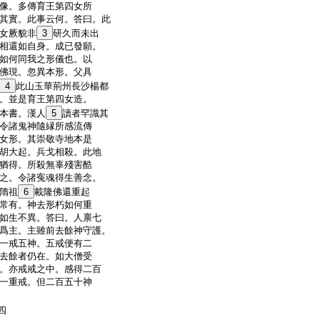
像。多傳育王第四女所
其實。此事云何。答曰。此
女厥貌非
3
研久而未出
相還如自身。成已發願。
如何同我之形儀也。以
佛現。忽異本形。父具
4
此山玉華荊州長沙楊都
。並是育王第四女造。
本書。漢人
5
讀者罕識其
令諸鬼神隨縁所感流傳
女形。其崇敬寺地本是
胡大起。兵戈相殺。此地
猶得。所殺無辜殘害酷
之。令諸寃魂得生善念。
隋祖
6
載隆佛還重起
常有。神去形朽如何重
如生不異。答曰。人禀七
爲主。主雖前去餘神守護。
一戒五神。五戒便有二
去餘者仍在。如大僧受
。亦戒戒之中。感得二百
一重戒。但二百五十神
四