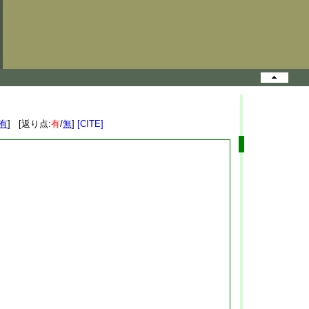
有
] [返り点:
有
/
無
]
[CITE]