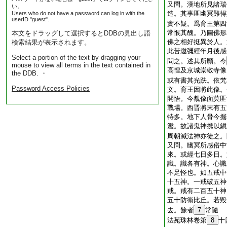
又問。漢地所見諸瑞
い。
造。其事匪幽冥難得
Users who do not have a password can log in with the
userID "guest".
實不疑。爲育王第四
常恨其醜。乃圖佛形
本文をドラッグして選択するとDDBの見出し語
佛之相好挺異於人。
検索結果が表示されます。
此苦邀彌經年月後感
Select a portion of the text by dragging your
問之。述其所願。今
mouse to view all terms in the text contained in
高悝及京城崇敬寺像
the DDB. ・
或有書其光趺。依梵
Password Access Policies
文。育王因將此像。
開悟。今覩像面莫匪
戰場。西晋將末有五
特多。地下人骨今掘
濫。故諸鬼神携以鎭
周朝滅法神亦徒之。
又問。幽冥所感俗中
來。或經七日多日。
識。識各有神。心識
不足怪也。如五戒中
十五神。一戒破五神
戒。戒有二百五十神
五十防衞比丘。若毀
去。餘者
7
常隨
法苑珠林卷第
8
十