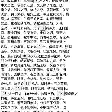
:
深。較其優劣。亦猶蟻
7
垤之小。比峻於嵩華。
:
牛涔之微。爭長於江漢。夫其顯了之義。隱
:
密之規。解脱之門。總持之苑。前際後際。並契
:
眞如。初心末心。咸歸正覺。導迷生於慾海。情
:
塵共心垢同消。引窮子於慈室。衣寶與髻珠
:
雙至。化溢恒沙之境。功被微塵之劫。大哉
:
至矣。不可得而稱焉。洎偕
8
兩徴周。佩日通
:
漢。蔡愔西渉。竺蘭東遊。金口之詞。寶臺之
:
旨。盈縑積籀。被乎中域。而卷軸繁夥。條流深
:
曠。實相眞源。卒難詳覽。曁我皇唐造物聖上
:
君臨。玄教聿宣。緇徒充
9
合。傳輝寫液。照潤
:
區宇。梵響讃音。喝咽都甸。弘宣之盛。指喩難
:
極。屬有西明
10
寺大徳道世法師字玄惲。是釋
:
門之領袖也。幼嶷聚砂。落飾綵衣之歳。慈殷
:
接蟻。資成具受之壇。戒品圓明。與呑珠而等
:
護。律義精曉。隨照鏡而同欣。愛慕大乘。洞
:
明實相。爰以英博。召居西明。遂以五部餘閑。
:
三藏遍覽。以爲古今綿代。制作多人。雖雅
:
趣佳詞。無足於
11
博記。所以搴文囿之菁華。
:
嗅大義之
12
瞻蔔。以類編録。號曰法苑珠林。
:
13
總一百篇。勒成十帙。義豐文約。
14
紐虞氏之
:
博要。跡宣道鏡。晞祐上之弘明。其言以美。
:
其道斯著。擧至賾而無遺。包妙門而必盡。但
:
文繁則情墮。義略則寡聞。不欲虚搆浮詞。假