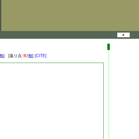
無
] [返り点:
有
/
無
]
[CITE]