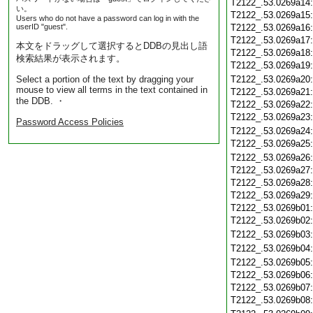
T2122_.53.0269a14
い。
T2122_.53.0269a15
Users who do not have a password can log in with the
userID "guest".
T2122_.53.0269a16
T2122_.53.0269a17
本文をドラッグして選択するとDDBの見出し語
T2122_.53.0269a18
検索結果が表示されます。
T2122_.53.0269a19
Select a portion of the text by dragging your
T2122_.53.0269a20
mouse to view all terms in the text contained in
T2122_.53.0269a21
the DDB. ・
T2122_.53.0269a22
T2122_.53.0269a23
Password Access Policies
T2122_.53.0269a24
T2122_.53.0269a25
T2122_.53.0269a26
T2122_.53.0269a27
T2122_.53.0269a28
T2122_.53.0269a29
T2122_.53.0269b01
T2122_.53.0269b02
T2122_.53.0269b03
T2122_.53.0269b04
T2122_.53.0269b05
T2122_.53.0269b06
T2122_.53.0269b07
T2122_.53.0269b08