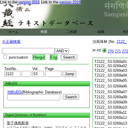
Link to the
version 2015
Link to the
version 2018
ホーム
検索
ご挨拶
組織
利
大正蔵検索
法苑珠林 (No.
2122_
270
271
272
punctuation
Hangul
Eng
T2122_.53.0269a01:
T2122_.53.0269a02
TextNo.
Vol.
Page
T2122_.53.0269a03
T2122_.53.0269a04:
T2122_.53.0269a05
INBUDS
T2122_.53.0269a06
T2122_.53.0269a07
INBUDS
(Bibliographic Database)
Search
T2122_.53.0269a08
T2122_.53.0269a09
T2122_.53.0269a10
T2122_.53.0269a11
Digital Dictionary of Buddhism
T2122_.53.0269a12
電子佛教辭典
T2122_.53.0269a13
パスワードがない場合は「guest」でログインしてくださ