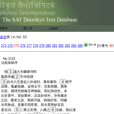
用条件
使い方
English
道世
撰 ) in Vol. 53
273
274
275
276
277
278
279
280
281
282
283
284
285
[行番号:
有
/
:
No.2122
:
法苑珠林序
:
朝
1
議大夫蘭臺侍郎
:
隴西李儼
2
字仲思撰
:
3
自夫六爻爰起八卦成列。肇有書契。
4
昭乎
:
訓典。鳳篆龍圖。金簡玉字。百家異轍。萬卷
:
分區。雖理究精微言殫物範。而紀情括性。未
:
出於寰中。原始要終。詎該於俗外。亦有藏史
:
之説。園吏之談。寶經浮誕。錦籍紆怪。同鏤
:
氷而無成。若書空而匪實。與夫貫華妙旨寫
:
葉玄詞。
5
二乘之宏博。八藏之
6
沈祕。競以淺