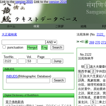
Link to the
version 2015
Link to the
version 2018
ホーム
検索
ご挨拶
組織
利
大正蔵検索
法苑珠林 (No.
2122_
269
270
271
punctuation
Hangul
Eng
No.2122
TextNo.
Vol.
Page
法苑珠林序
朝
1
議大夫蘭臺
INBUDS
隴西李儼
2
字仲
3
自夫六爻爰起八
INBUDS
(Bibliographic Database)
Search
訓典。鳳篆龍圖。金
分區。雖理究精微言
出於寰中。原始要終
之説。園吏之談。寶
Digital Dictionary of Buddhism
氷而無成。若書空而
電子佛教辭典
葉玄詞。
5
二乘之
パスワードがない場合は「guest」でログインしてくださ