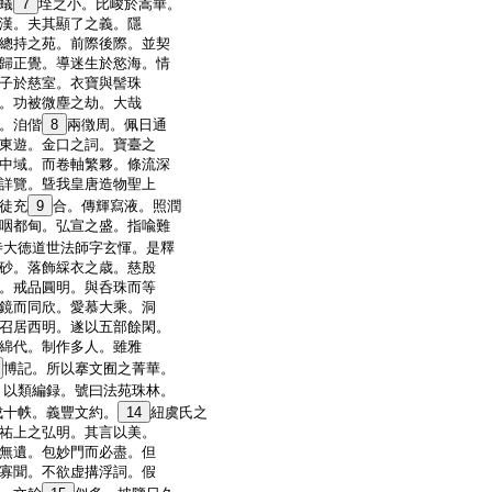
蟻
7
垤之小。比峻於嵩華。
漢。夫其顯了之義。隱
總持之苑。前際後際。並契
歸正覺。導迷生於慾海。情
子於慈室。衣寶與髻珠
。功被微塵之劫。大哉
。洎偕
8
兩徴周。佩日通
東遊。金口之詞。寶臺之
中域。而卷軸繁夥。條流深
詳覽。曁我皇唐造物聖上
徒充
9
合。傳輝寫液。照潤
咽都甸。弘宣之盛。指喩難
寺大徳道世法師字玄惲。是釋
砂。落飾綵衣之歳。慈殷
。戒品圓明。與呑珠而等
鏡而同欣。愛慕大乘。洞
召居西明。遂以五部餘閑。
綿代。制作多人。雖雅
博記。所以搴文囿之菁華。
。以類編録。號曰法苑珠林。
成十帙。義豐文約。
14
紐虞氏之
祐上之弘明。其言以美。
無遺。包妙門而必盡。但
寡聞。不欲虚搆浮詞。假