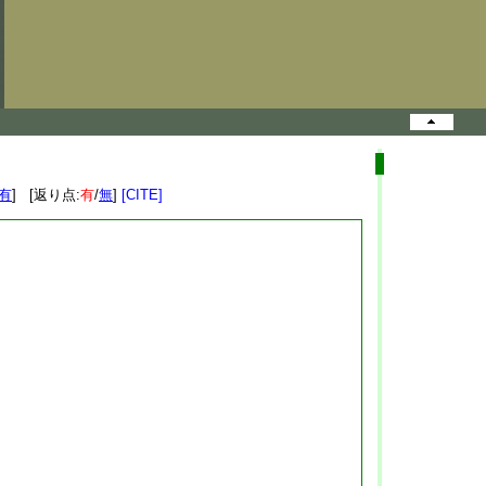
有
] [返り点:
有
/
無
]
[CITE]