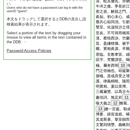
深。較其優劣。亦猶
い。
牛涔之微。爭長於江
Users who do not have a password can log in with the
userID "guest".
密之規。解脱之門。
眞如。初心末心。咸
本文をドラッグして選択するとDDBの見出し語
塵共心垢同消。引窮
検索結果が表示されます。
雙至。化溢恒沙之境
Select a portion of the text by dragging your
至矣。不可得而稱焉
mouse to view all terms in the text contained in
漢。蔡愔西渉。竺蘭
the DDB. ・
旨。盈縑積籀。被乎
曠。實相眞源。卒難
Password Access Policies
君臨。玄教聿宣。緇
區宇。梵響讃音。喝
極。屬有西明
10
門之領袖也。幼嶷聚
接蟻。資成具受之壇
護。律義精曉。隨照
明實相。爰以英博。
三藏遍覽。以爲古今
趣佳詞。無足於
11
嗅大義之
12
瞻蔔
13
總一百篇。勒
博要。跡宣道鏡。晞
其道斯著。擧至賾而
文繁則情墮。義略則