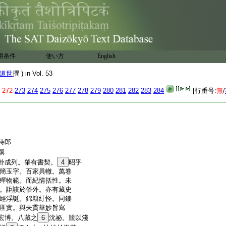
用条件
使い方
English
道世
撰 ) in Vol. 53
272
273
274
275
276
277
278
279
280
281
282
283
284
[行番号:
無
/
侍郎
思撰
卦成列。肇有書契。
4
昭乎
簡玉字。百家異轍。萬卷
殫物範。而紀情括性。未
。詎該於俗外。亦有藏史
經浮誕。錦籍紆怪。同鏤
匪實。與夫貫華妙旨寫
宏博。八藏之
6
沈祕。競以淺