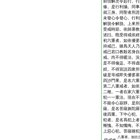
前信解次令起行。行
修。是行利攝。同事
就三身。同聖者所證
未發心令發心。行利
解脱令解脱。上來所
受戒時節。依師禀教
述曰。既受得戒依經
初六重者。如依優婆
持戒已。雖爲天人乃
戒已若口教殺若身自
戒。尚不得暖法。況
是不得偸盜。不得虚
婬。不得宣説四衆所
破是等戒即失優婆塞
四沙門果。是名六重
第二八重戒者。如依
二種。一者在家六重
犯一一重法。現在不
不能令心寂靜。是則
薩。是名菩薩旃陀羅
後四重。下中心犯。
犯者。是名爲犯上者
慚愧。不知懺悔。不
上惡心犯。菩薩雖犯
八重者。如比