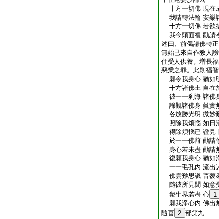
十方一切佛 現在
我請轉法輪 安樂
十方一切佛 若欲
我今頭面禮 勸請
述曰。前偈請佛轉正
無始已來自作教人謗
住受人供養。増長福
惡業之罪。此則福智
願令我身心 猶如
十方諸佛土 自在
彼一一刹海 諸佛
諦觀諸佛身 眞實
各放勝光明 微妙
照除我煩惱 如日
得除煩惱已 證見
於一一佛前 勸請
身心若未盡 勸請
復願我身心 猶如
一一毛孔内 流出
佛雲難思議 普覆
隨彼所見聞 如意
衆生界若盡 心
1
願我淨心内 佛出
隨喜
2
部第九