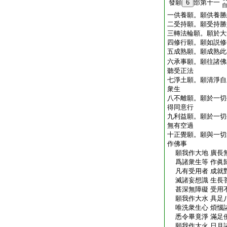
發願
6
部第十一
一供養願。願供養勝
二受持願。願受持勝
三轉法輪願。願於大
四修行願。願如説修
五成熟願。願成熟此
六承事願。願往諸佛
聽受正法
七淨土願。願清淨自
衆生
八不離願。願於一切
得同意行
九利益願。願於一切
無有空過
十正覺願。願與一切
作佛事
願我作大地 廣長
爲諸衆生等 作眞
凡有受用者 成就
滅諸妄想識 生長
甚深無障礙 受用
願我作大水 具足
唯洗衆生心 煩惱
悉令畢竟淨 滿足
願我作大火 日月