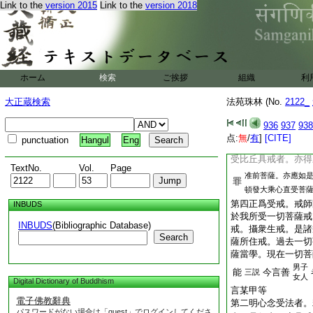
Link to the
version 2015
Link to the
version 2018
第三問其漸頓。依菩
菩薩戒法。菩薩摩訶
者。先當具足學優婆
不具優婆塞戒得沙彌
具沙彌戒得比丘戒者
是三種戒者。得菩薩
ホーム
検索
ご挨拶
組織
利
樓四級次第。不由初
不由二級至於三級。
大正蔵検索
法苑珠林 (No.
2122_
亦無是處。若依薩婆
先受優婆塞五戒。若
936
937
938
彌十戒。如人入海從
点:
無
/
有
]
[CITE]
punctuation
Hangul
Eng
海者。亦當如是。若
受比丘具戒者。亦得
TextNo.
Vol.
Page
准前菩薩。亦應如
罪
頓發大乘心直受菩
第四正爲受戒。戒師
INBUDS
於我所受一切菩薩戒
INBUDS
(Bibliographic Database)
戒。攝衆生戒。是諸
Search
薩所住戒。過去一切
薩當學。現在一切菩
男子
能
今言善
三説
女人
Digital Dictionary of Buddhism
言某甲等
電子佛教辭典
第二明心念受法者。
パスワードがない場合は「guest」でログインしてくださ