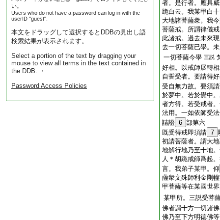
者。是行者。應具威
い。
跪白云。我某甲白十
Users who do not have a password can log in with the
userID "guest".
大地諸菩薩衆。我今
菩薩戒。所謂律儀戒
本文をドラッグして選択するとDDBの見出し語
此諸戒。過去未來現
検索結果が表示されます。
去一切菩薩已學。未
Select a portion of the text by dragging your
一切菩薩今學
三説
mouse to view all terms in the text contained in
好相。以戒師展轉相
the DDB. ・
自誓受者。要請得好
Password Access Policies
受自無力故。要須請
於夢中。若於覺中。
者方得。若受戒者。
法用。一如依師受法
請證
6
部第六
既受得戒即須請
7
初請菩薩者。謂大地
地解行地乃至十地。
人＊胡跪戒師爲起。
言。我弟子某甲。仰
薩衆文殊師利金剛幢
甲菩薩等在某國世界
某甲所。三説受菩
佛者謂十方一切諸佛
佛乃至下方明徳佛等