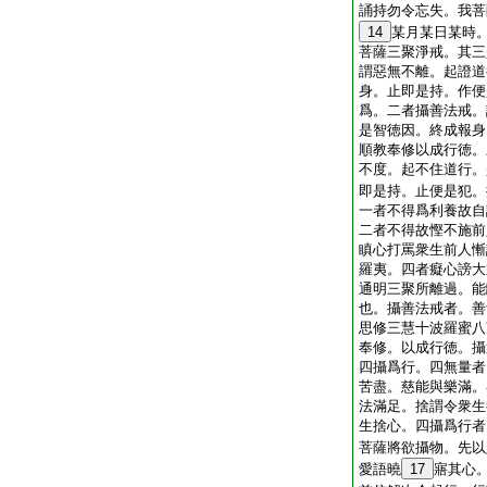
誦持勿令忘失。我菩
14
某月某日某時
菩薩三聚淨戒。其三
謂惡無不離。起證道
身。止即是持。作便
爲。二者攝善法戒。
是智徳因。終成報身
順教奉修以成行徳。
不度。起不住道行。
即是持。止便是犯。
一者不得爲利養故自
二者不得故慳不施前
瞋心打罵衆生前人慚
羅夷。四者癡心謗大
通明三聚所離過。能
也。攝善法戒者。善
思修三慧十波羅蜜八
奉修。以成行徳。攝
四攝爲行。四無量者
苦盡。慈能與樂滿。
法滿足。捨謂令衆生
生捨心。四攝爲行者
菩薩將欲攝物。先以
愛語曉
17
寤其心