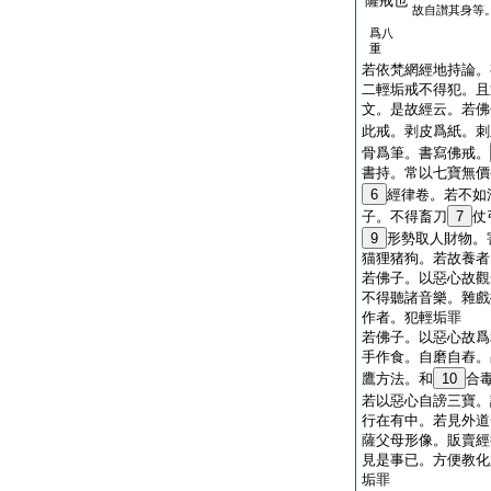
薩戒也
故自讃其身等
爲八
重
若依梵網經地持論。
二輕垢戒不得犯。且
文。是故經云。若佛
此戒。剥皮爲紙。刺
骨爲筆。書寫佛戒。
書持。常以七寶無價
6
經律卷。若不如
子。不得畜刀
7
仗
9
形勢取人財物。
猫狸猪狗。若故養者
若佛子。以惡心故觀
不得聽諸音樂。雜戲
作者。犯輕垢罪
若佛子。以惡心故爲
手作食。自磨自舂。
鷹方法。和
10
合
若以惡心自謗三寶。
行在有中。若見外道
薩父母形像。販賣經
見是事已。方便教化
垢罪