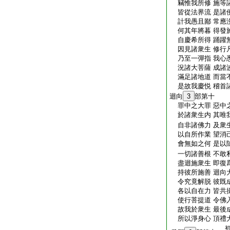
竊惟我所修 施等
皆從法界流 是諸
計我愚且鄙 常應
何其年將暮 得發
自慶希所得 踊躍
因見諸衆生 修行
乃至一彈指 我心
況諸大菩薩 成諸
滿足諸地道 而當
是故我慶悦 稽首
迴向
3
部第十
罪中之大罪 惡中
於諸衆生内 其唯
自非諸佛力 及衆
以自所作業 望消
會無如之何 是以
一切諸善根 不敢
盡迴施衆生 即復
持彼所施善 迴向
令究竟解脱 彼既
各以自在力 皆共
使行菩提道 令佛
故我於衆生 最後
所以淨身心 頂禮