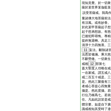
現知見覺。於一切衆
薩於某世界某伽藍某
説受菩薩戒。我爲
量諸佛大地菩薩前法
有涼風。或有妙香。
於此某甲菩薩起子想
起子想弟想故。有慈
已後犯即尋悔。專精
提終無退轉。具足三
清淨十力四無畏。三
11
妄法。斷除諸
法悉皆備滿。乘大慈
不辭勞倦。一切衆生
戒相
12
部第七
蓋大聖度人功唯在戒
一在家戒。謂五戒八
戒二百五十戒是。三
是。然此三聚復有三
者戒心菩提心四無量
攝是。然此度攝。若
行位乃稱爲七。若就
住。凡如此説皆是戒
體宗要。如是自下廣
識戒相知其受時了達