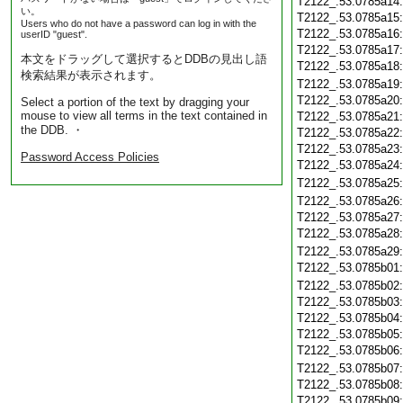
T2122_.53.0785a14
い。
T2122_.53.0785a15
Users who do not have a password can log in with the
T2122_.53.0785a16
userID "guest".
T2122_.53.0785a17
本文をドラッグして選択するとDDBの見出し語
T2122_.53.0785a18
検索結果が表示されます。
T2122_.53.0785a19
T2122_.53.0785a20
Select a portion of the text by dragging your
mouse to view all terms in the text contained in
T2122_.53.0785a21
the DDB. ・
T2122_.53.0785a22
T2122_.53.0785a23
Password Access Policies
T2122_.53.0785a24
T2122_.53.0785a25
T2122_.53.0785a26
T2122_.53.0785a27
T2122_.53.0785a28
T2122_.53.0785a29
T2122_.53.0785b01
T2122_.53.0785b02
T2122_.53.0785b03
T2122_.53.0785b04
T2122_.53.0785b05
T2122_.53.0785b06
T2122_.53.0785b07
T2122_.53.0785b08
T2122_.53.0785b09