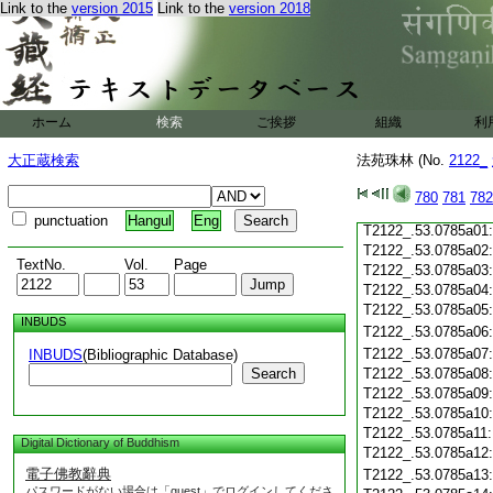
Link to the
version 2015
Link to the
version 2018
T2122_.53.0784c19
T2122_.53.0784c20
T2122_.53.0784c21
T2122_.53.0784c22
T2122_.53.0784c23
T2122_.53.0784c24
ホーム
検索
ご挨拶
組織
利
T2122_.53.0784c25
T2122_.53.0784c26
大正蔵検索
法苑珠林 (No.
2122_
T2122_.53.0784c27
T2122_.53.0784c28
780
781
782
T2122_.53.0784c29
punctuation
Hangul
Eng
T2122_.53.0785a01
T2122_.53.0785a02
TextNo.
Vol.
Page
T2122_.53.0785a03
T2122_.53.0785a04
T2122_.53.0785a05
INBUDS
T2122_.53.0785a06
T2122_.53.0785a07
INBUDS
(Bibliographic Database)
Search
T2122_.53.0785a08
T2122_.53.0785a09
T2122_.53.0785a10
T2122_.53.0785a11
Digital Dictionary of Buddhism
T2122_.53.0785a12
電子佛教辭典
T2122_.53.0785a13
パスワードがない場合は「guest」でログインしてくださ