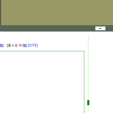
無
] [返り点:
有
/
無
]
[CITE]