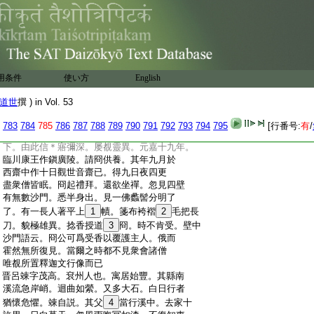
:
竭 宋沙門釋法進 周沙門釋＊慧瑱 周沙
:
門釋僧實 陳沙門釋＊慧布 唐沙門釋智聰
:
唐居士徐善才
:
秦沙門釋道冏。郷里氏族已載前記。
15
姚秦弘
:
始十八年師道懿。遣至河南霍山採鍾乳。與
:
同學道朗等四人共行。持炬探
16
究入且三里。
用条件
使い方
English
:
遇一深流横木而過。冏最先濟後輩墜木而
:
死。時火又滅冥然昏闇。冏生念已盡慟哭而
道世
撰 ) in Vol. 53
:
已。猶故一心呼觀世音誓願。若蒙出路供百
:
人會表報威神。經一宿而見小光烱然。状若
783
784
785
786
787
788
789
790
791
792
793
794
795
[行番号:
有
/
:
熒火。倏忽之間穴中盡明。於是見路得出巖
:
下。由此信＊寤彌深。屡覩靈異。元嘉十九年。
:
臨川康王作鎭廣陵。請冏供養。其年九月於
:
西齋中作十日觀世音齋已。得九日夜四更
:
盡衆僧皆眠。冏起禮拜。還欲坐禪。忽見四壁
:
有無數沙門。悉半身出。見一佛蠡髻分明了
:
了。有一長人著平上
1
幘。箋布袴褶
2
毛把長
:
刀。貌極雄異。捻香授道
3
冏。時不肯受。壁中
:
沙門語云。冏公可爲受香以覆護主人。俄而
:
霍然無所復見。當爾之時都不見衆會諸僧
:
唯覩所置釋迦文行像而已
:
晋呂竦字茂高。袞州人也。寓居始豐。其縣南
:
溪流急岸峭。迴曲如縈。又多大石。白日行者
:
猶懷危懼。竦自説。其父
4
當行溪中。去家十