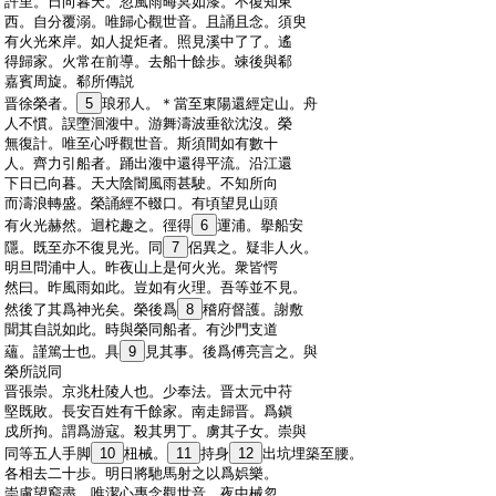
:
許里。日向暮天。忽風雨晦冥如漆。不復知東
:
西。自分覆溺。唯歸心觀世音。且誦且念。須臾
:
有火光來岸。如人捉炬者。照見溪中了了。遙
:
得歸家。火常在前導。去船十餘歩。竦後與郗
:
嘉賓周旋。郗所傳説
:
晋徐榮者。
5
琅邪人。＊當至東陽還經定山。舟
:
人不慣。誤墮洄澓中。游舞濤波垂欲沈沒。榮
:
無復計。唯至心呼觀世音。斯須間如有數十
:
人。齊力引船者。踊出澓中還得平流。沿江還
:
下日已向暮。天大陰闇風雨甚駛。不知所向
:
而濤浪轉盛。榮誦經不輟口。有頃望見山頭
:
有火光赫然。迴柁趣之。徑得
6
運浦。擧船安
:
隱。既至亦不復見光。同
7
侶異之。疑非人火。
:
明旦問浦中人。昨夜山上是何火光。衆皆愕
:
然曰。昨風雨如此。豈如有火理。吾等並不見。
:
然後了其爲神光矣。榮後爲
8
稽府督護。謝敷
:
聞其自説如此。時與榮同船者。有沙門支道
:
蘊。謹篤士也。具
9
見其事。後爲傅亮言之。與
:
榮所説同
:
晋張崇。京兆杜陵人也。少奉法。晋太元中苻
:
堅既敗。長安百姓有千餘家。南走歸晋。爲鎭
:
戍所拘。謂爲游寇。殺其男丁。虜其子女。崇與
:
同等五人手脚
10
杻械。
11
持身
12
出坑埋築至腰。
:
各相去二十歩。明日將馳馬射之以爲娯樂。
:
崇慮望窮盡。唯潔心專念觀世音。夜中械忽