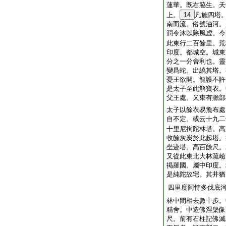
蓮華。既右脇生。天
上。
14
凡施四塔
南而流。俗號油河。
潤令沐以除風虚。今
此東行二百餘里。荒
印度。都城空。城東
分之一分舍利也。靈
變爲蛇。出繞其塔。
憂王欲開。龍護不許
是太子至此解寶衣。
父王處。又東有贍部
太子以餘衣易麁布處
自不定。或云十九二
十里尼拘陀林塔。高
收餘灰炭於此起塔。
坐迹塔。高百餘尺。
又從此東北大林疏嶮
掲羅國。屬中印度。
是純陀故宅。其井猶
四里度阿恃多伐底
林中間相去數十歩。
精舍。中造佛涅槃像
尺。前有石柱記佛滅