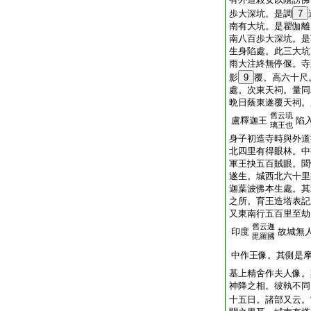
歩大深坑。是調
7
南有大坑。是瞿伽離
南八百歩大深坑。是
生身陷處。此三大坑
雨大注終無停偃。寺
影
9
覆。高六十尺
處。次東天祠。量同
晩日蔭東遂覆天祠。
舊云琉
盧釋迦王
陷
璃王也
身子初造寺時與外道
北四里有得眼林。中
軍王抉五百賊眼。聞
遂生。城西北六十里
迦葉波佛本生處。其
之所。育王造塔表記
又東南行五百里至劫
舊云迦
印度
故城無
毘羅國
中作王像。其側是
基上精舍作夫人像。
神降之相。彼執不同
十五日。諸部又云。