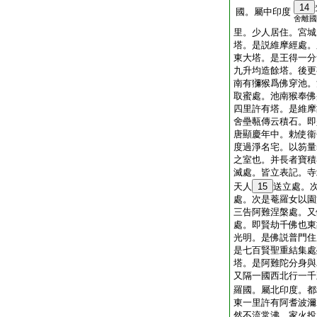
14
國。屬中印度
舍離國
里。少人居住。宮城
塔。是説維摩經處。
東大塔。是王得一分
九升均造餘塔。後更
南有獼猴爲佛穿池。
取蜜處。池南猴奉佛
四里許有塔。是維摩
舍壘甎傳云積石。即
唐顯慶年中。勅使衞
度過淨名宅。以笏量
之室也。并長者寶積
滅處。皆立表記。寺
天人
15
送立處。
處。次是菴羅女以園
三告阿難涅槃處。又
處。即賢劫千佛也東
光明。是佛説普門住
是七百賢聖重結集處
塔。是阿難陀分身與
又隔一國西北行一千
羅國。屬北印度。都
東一里許有阿耆波濔
然不流常沸。家火投