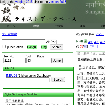
作廣百論處。城中有
Link to the
version 2015
Link to the
version 2018
密。有食人鬼。依之
無不輕命。上樹投下
交廣十餘里。土地平
諸貴。諸有捨施莫不
日大王亦修此業。場
ホーム
検索
ご挨拶
而死。彼俗名爲生天
組織
利
七日中絶粒自沈中流
大正蔵検索
法苑珠林 (No.
2122_
野獸群麁等。亦游水
行施之時。有二獼猴
495
496
497
此河中。雄者又自餓
点:
無
/
有
]
[CITE]
punctuation
Hangul
Eng
又從此西南大林野。
國。屬中印度。王城
TextNo.
Vol.
Page
刻檀佛像上懸石蓋
出
之所造也。靈光
INBUDS
愛
之移。昔佛爲母上天
INBUDS
(Bibliographic Database)
1
上就天摸相。及
Search
曰。方爲佛事。舍東
室井今猶充汲。城内
宅。有佛精舍髮爪塔
Digital Dictionary of Buddhism
九里石室有佛降毒龍
餘丈。有佛經行迹。
電子佛教辭典
有釋迦遺法滅盡。在
パスワードがない場合は「guest」でログインしてくださ