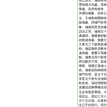
聞之異耳。城南有塔
墮地爲大坑處。其側
業處。其傍有精舍。
并羅怙羅像。別本云
去。又城東南隅精舍
踰城處。四城門各有
像。城南四里尼拘盧
説法之所。城南五十
萬歳時。迦羅迦村馱
此佛遺身處。無憂王
又東北三十餘里故城
時。迦諾迦牟尼佛本
遺身處。無憂王爲建
餘。城東北四十餘里
西北數百千塔。是誅
軍衆。瑠璃王退城人
絶。城南尼拘律樹塔
南門外塔。是太子兄
里是太子射矢沒地因
飮多愈。或持泥附額
里臘伐尼林釋種浴池
五歩有無意華樹。今
有説云。當此三月八
月十五日者。次東有
生已不扶而行。四方