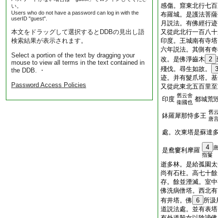
感傷。窟東北行七百
い。
Users who do not have a password can log in with the
布羅城。是護法菩薩
userID "guest".
月説法。有佛經行迹
本文をドラッグして選択するとDDBの見出し語
又從此北行一百八十
検索結果が表示されます。
印度。王城南有寺塔
六年説法。其側有奇
Select a portion of the text by dragging your
改。是佛淨齒木
2
mouse to view all terms in the text contained in
殘伐。尋生如故。
the DDB. ・
迹。并有髮爪塔。基
Password Access Policies
又從此東北五百里至
舊云舍
印度
都城荒
衞國也
舊
鉢羅犀那恃多王
唐
處。次東塔是蘇達
4
是鴦窶利摩羅
指鬘
逝多林。是給孤園太
尚有石柱。高七十餘
存。餘並湮滅。室中
佛洗病僧塔。西北有
有井塔。佛
6
所汲
道説法處。並有表塔
有外道殺女以陰謗佛