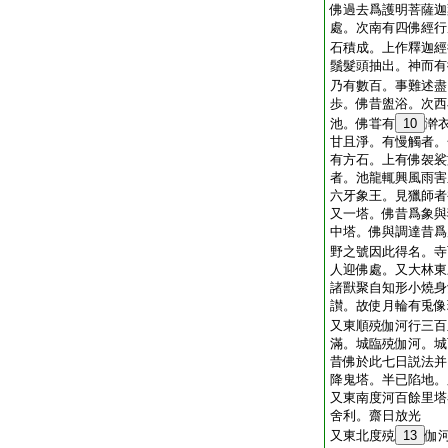
佛過去爲護明菩薩迦
處。次南有四佛經行
石積成。上作釋迦經
鬚髮頭抽出。神而有
乃有數百。事難述盡
歩。佛昔盥浴。次西
池。佛甞有
10
澣
甘且淨。有慢觸者。
有方石。上有佛袈裟
者。池龍輒興風雨害
六牙象王。見獵師者
又一塔。佛昔爲象與
中塔。佛與調達昔爲
野之號因此得名。寺
人迎佛處。又大林東
諸獸聚自知形小燒身
讃。故使月輪有兎像
又東順殑伽河行三百
滿。城臨殑伽河。城
昔佛於此七日説法并
降鬼塔。半已陷地。
又東南度河百餘里塔
舍利。齋日放光
又東北度殑
13
伽