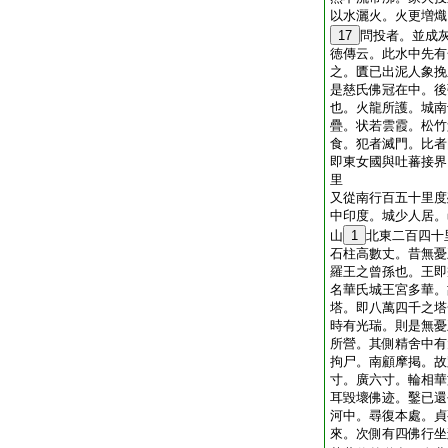
以水灑火。火更増熾
17
問投者。並成
徳傳云。此水中先有
之。匱已出泥人象挽
是慈氏佛冠在中。後
也。火龍所護。城南
疊。状若雲霞。松竹
食。犯者滅門。比者
即東女國與吐蕃接界
里
又從南行百五十里度
中印度。城少人居。
山
1
北東二百四十
石柱高數丈。昔無憂
羅王之曾孫也。王即
名華氏城王宮多華。
塔。即八萬四千之塔
時有光瑞。則是無憂
所營。其側精舍中有
拘尸。南顧摩掲。故
寸。廣六寸。輪相華
耳毀壞佛迹。鑿已還
河中。尋復本處。貞
來。次側有四佛行坐