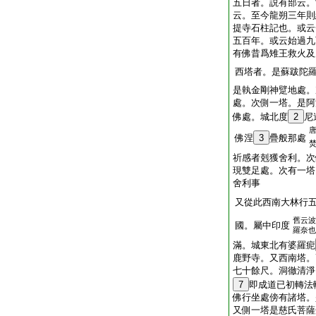
五日者。説有部云。
云。至今龍朔三年則
提寺石柱記也。或云
五百年。或云始過九
有佛昔爲雉王救火及
西塔者。是蘇跋陀
是執金剛神躄地處。
處。次側一塔。是阿
佛處。城北度
2
尼
佛涅
3
疊般那處
祈感者剋獲舍利。次
現雙足處。次有一塔
舍利事
又從此西南大林行
舊云波
國。屬中印度
羅奈也
滿。城東北有婆羅痆
鹿野寺。又西南塔。
七十餘尺。洞徹清淨
7
即成道已初轉法
佛行坐處傍有諸塔。
又側一塔是慈氏菩薩