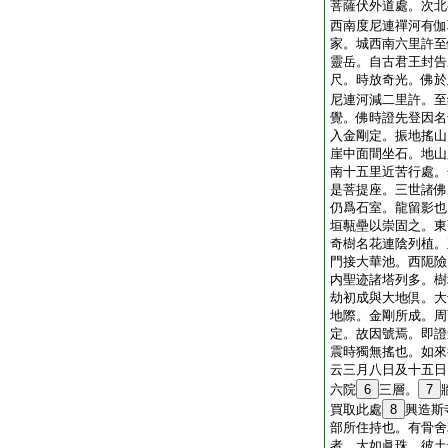
菩薩伏外道處。次北
西南度尼連禪河有伽
家。城西南六里許至
靈岳。自古君王封告
尺。時放奇光。佛於
尼連河減二里許。至
覺。佛時證先登因名
入金剛定。振地搖山
崖中面間坐石。地山
南十五里近苦行處。
是菩提座。三世諸佛
仍爲石室。龍留影也
垣甎壘以崇固之。東
奇樹名花連陰列植。
門接大華池。西阨險
内聖迹諸塔列多。樹
劫初成與大地倶。大
地際。金剛所成。周
定。故因號焉。即證
震時獨無搖也。如來
云三月八日及十五日
六院
6
三層。
7
買取此處
8
興造斯
部所住持也。有骨舍
者。大如眞珠。彼土